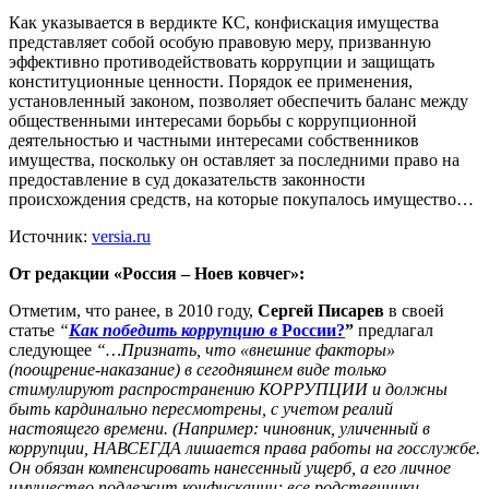
Как указывается в вердикте КС, конфискация имущества
представляет собой особую правовую меру, призванную
эффективно противодействовать коррупции и защищать
конституционные ценности. Порядок ее применения,
установленный законом, позволяет обеспечить баланс между
общественными интересами борьбы с коррупционной
деятельностью и частными интересами собственников
имущества, поскольку он оставляет за последними право на
предоставление в суд доказательств законности
происхождения средств, на которые покупалось имущество…
Источник:
versia.ru
От редакции «Россия – Ноев ковчег»:
Отметим, что ранее, в 2010 году,
Сергей Писарев
в своей
статье
“
Как победить коррупцию в
России?
”
предлагал
следующее
“…Признать, что «внешние факторы»
(поощрение-наказание) в сегодняшнем виде только
стимулируют распространению КОРРУПЦИИ и должны
быть кардинально пересмотрены, с учетом реалий
настоящего времени. (Например: чиновник, уличенный в
коррупции, НАВСЕГДА лишается права работы на госслужбе.
Он обязан компенсировать нанесенный ущерб, а его личное
имущество подлежит конфискации; все родственники