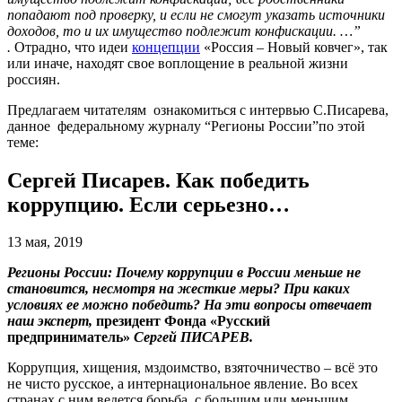
попадают под проверку, и если не смогут указать источники
доходов, то и их имущество подлежит конфискации. …”
.
Отрадно, что идеи
концепции
«Россия – Новый ковчег», так
или иначе, находят свое воплощение в реальной жизни
россиян.
Предлагаем читателям ознакомиться с интервью С.Писарева,
данное федеральному журналу “Регионы России”по этой
теме:
Сергей Писарев. Как победить
коррупцию. Если серьезно…
13 мая, 2019
Регионы России: Почему коррупции в России меньше не
становится, несмотря на жесткие меры? При каких
условиях ее можно победить? На эти вопросы отвечает
наш эксперт,
президент Фонда «Русский
предприниматель»
Сергей ПИСАРЕВ.
Коррупция, хищения, мздоимство, взяточничество – всё это
не чисто русское, а интернациональное явление. Во всех
странах с ним ведется борьба, с большим или меньшим