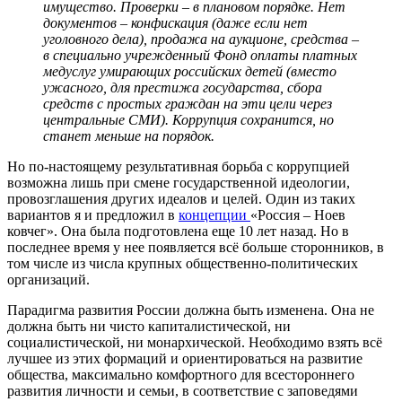
имущество. Проверки – в плановом порядке. Нет
документов – конфискация (даже если нет
уголовного дела), продажа на аукционе, средства –
в специально учрежденный Фонд оплаты платных
медуслуг умирающих российских детей (вместо
ужасного, для престижа государства, сбора
средств с простых граждан на эти цели через
центральные СМИ). Коррупция сохранится, но
станет меньше на порядок.
Но по-настоящему результативная борьба с коррупцией
возможна лишь при смене государственной идеологии,
провозглашения других идеалов и целей. Один из таких
вариантов я и предложил в
концепции
«Россия – Ноев
ковчег». Она была подготовлена еще 10 лет назад. Но в
последнее время у нее появляется всё больше сторонников, в
том числе из числа крупных общественно-политических
организаций.
Парадигма развития России должна быть изменена. Она не
должна быть ни чисто капиталистической, ни
социалистической, ни монархической. Необходимо взять всё
лучшее из этих формаций и ориентироваться на развитие
общества, максимально комфортного для всестороннего
развития личности и семьи, в соответствие с заповедями