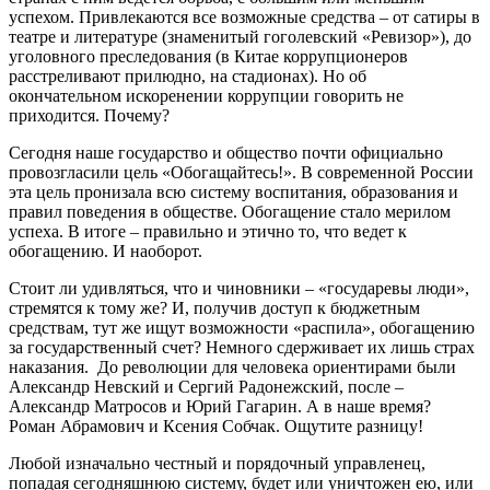
успехом. Привлекаются все возможные средства – от сатиры в
театре и литературе (знаменитый гоголевский «Ревизор»), до
уголовного преследования (в Китае коррупционеров
расстреливают прилюдно, на стадионах). Но об
окончательном искоренении коррупции говорить не
приходится. Почему?
Сегодня наше государство и общество почти официально
провозгласили цель «Обогащайтесь!». В современной России
эта цель пронизала всю систему воспитания, образования и
правил поведения в обществе. Обогащение стало мерилом
успеха. В итоге – правильно и этично то, что ведет к
обогащению. И наоборот.
Стоит ли удивляться, что и чиновники – «государевы люди»,
стремятся к тому же? И, получив доступ к бюджетным
средствам, тут же ищут возможности «распила», обогащению
за государственный счет? Немного сдерживает их лишь страх
наказания. До революции для человека ориентирами были
Александр Невский и Сергий Радонежский, после –
Александр Матросов и Юрий Гагарин. А в наше время?
Роман Абрамович и Ксения Собчак. Ощутите разницу!
Любой изначально честный и порядочный управленец,
попадая сегодняшнюю систему, будет или уничтожен ею, или