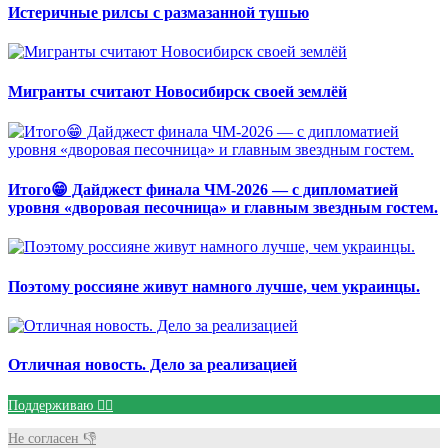
Истеричные рилсы с размазанной тушью
Мигранты считают Новосибирск своей землёй
Итого😁 Дайджест финала ЧМ-2026 — с дипломатией
уровня «дворовая песочница» и главным звездным гостем.
Поэтому россияне живут намного лучше, чем украинцы.
Отличная новость. Дело за реализацией
Поддерживаю 👍🏻
Не согласен 👎