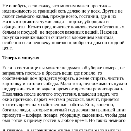
Не ошибусь, если скажу, что многим важен престиж –
недвижимость за границей есть далеко не у всех. Другие не
любят съемного жилья, прежде всего, гостиниц, где в их
жизнь вторгаются чужие люди – портье, уборщики и
официанты. Кто-то предпочитает пользоваться собственным
бельем и посудой, не перенося казенных вещей. Наконец,
покупка недвижимости считается вложением капитала,
особенно если человеку повезло приобрести дом по сходной
цене.
Теперь о минусах
Если в гостинице вы можете не думать об уборке номера, не
заправлять постель и бросать вещи где попало, то
собственный дом придется убирать, а жене стирать, чистить
картошку и готовить обеды. Мало того, недвижимость нужно
поддерживать в порядке и время от времени ремонтировать.
Появляясь после долгого отсутствия, владелец видит, что
окно протекло, паркет местами рассохся, значит, придется
тратить время на хозяйственные работы. Есть, конечно,
богатые люди, которые круглый год держат за границей штат
прислуги – шофера, повара, уборщицу, садовника, чтобы дом
был готов к приему гостей в любое время. Но таких немного.
А главное – в заграничном жилье для отдыха мало выгоды.