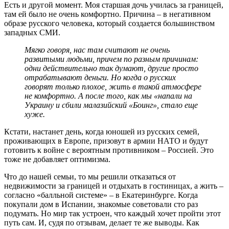
Есть и другой момент. Моя старшая дочь училась за границей,
там ей было не очень комфортно. Причина – в негативном
образе русского человека, который создается большинством
западных СМИ.
Мягко говоря, нас там считают не очень
развитыми людьми, причем по разным причинам:
одни действительно так думают, другие просто
отрабатывают деньги. Но когда о русских
говорят только плохое, жить в такой атмосфере
не комфортно. А после того, как мы «напали на
Украину и сбили малазийский «Боинг», стало еще
хуже.
Кстати, настанет день, когда юношей из русских семей,
проживающих в Европе, призовут в армии НАТО и будут
готовить к войне с вероятным противником – Россией. Это
тоже не добавляет оптимизма.
Что до нашей семьи, то мы решили отказаться от
недвижимости за границей и отдыхать в гостиницах, а жить –
согласно «балльной системе» – в Екатеринбурге. Когда
покупали дом в Испании, знакомые советовали сто раз
подумать. Но мир так устроен, что каждый хочет пройти этот
путь сам. И, судя по отзывам, делает те же выводы. Как