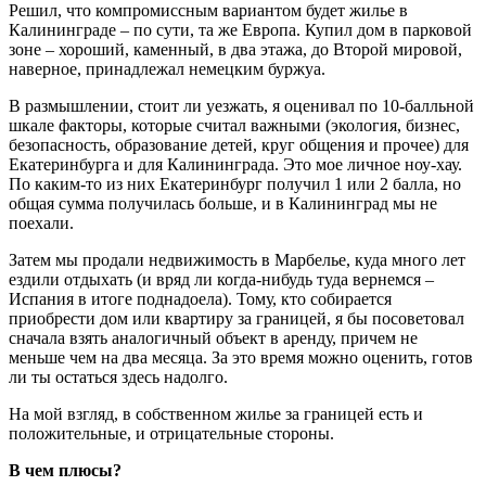
Решил, что компромиссным вариантом будет жилье в
Калининграде – по сути, та же Европа. Купил дом в парковой
зоне – хороший, каменный, в два этажа, до Второй мировой,
наверное, принадлежал немецким буржуа.
В размышлении, стоит ли уезжать, я оценивал по 10-балльной
шкале факторы, которые считал важными (экология, бизнес,
безопасность, образование детей, круг общения и прочее) для
Екатеринбурга и для Калининграда. Это мое личное ноу-хау.
По каким-то из них Екатеринбург получил 1 или 2 балла, но
общая сумма получилась больше, и в Калининград мы не
поехали.
Затем мы продали недвижимость в Марбелье, куда много лет
ездили отдыхать (и вряд ли когда-нибудь туда вернемся –
Испания в итоге поднадоела). Тому, кто собирается
приобрести дом или квартиру за границей, я бы посоветовал
сначала взять аналогичный объект в аренду, причем не
меньше чем на два месяца. За это время можно оценить, готов
ли ты остаться здесь надолго.
На мой взгляд, в собственном жилье за границей есть и
положительные, и отрицательные стороны.
В чем плюсы?