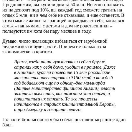
Предположим, вы купили дом за 50 млн. Но если положить
их на депозит под 10%, вы каждый год сможете тратить на
отдых 5 млн, ни в чем себе не отказывая, и еще останется. В
этом смысле жилье за границей оправдывает себя, когда вся
семья – папы-мамы с детьми и другие родственники –
пользуются им хотя бы пару месяцев в году.
Думаю, число желающих избавиться от зарубежной
недвижимости будет расти. Причем не только из-за
экономического кризиса.
Время, когда наши чувствовали себя в других
странах как у себя дома, уходит в прошлое. Даже
в Лондоне, куда за последние 15 лет российские
миллионеры инвестировали $150 млрд и каждый
год добавляют еще по одному-два миллиарда
(данные министерства финансов Англии), власть
захотела выяснить, как нажиты эти деньги, и
попытаться их отнять. Те же процессы
начинаются в странах континентальной Европы,
а про Америку и говорить нечего.
По части безопасности я бы сейчас поставил загранице один
балл.