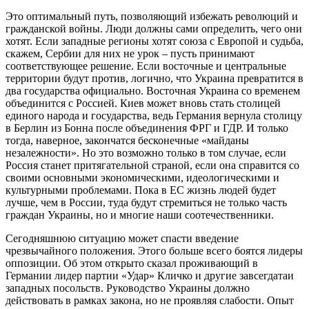
Это оптимальный путь, позволяющий избежать революций и
гражданской войны. Люди должны сами определить, чего они
хотят. Если западные регионы хотят союза с Европой и судьба,
скажем, Сербии для них не урок – пусть принимают
соответствующее решение. Если восточные и центральные
территории будут против, логично, что Украина превратится в
два государства официально. Восточная Украина со временем
объединится с Россией. Киев может вновь стать столицей
единого народа и государства, ведь Германия вернула столицу
в Берлин из Бонна после объединения ФРГ и ГДР. И только
тогда, наверное, закончатся бесконечные «майданы
незалежности». Но это возможно только в том случае, если
Россия станет притягательной страной, если она справится со
своими основными экономическими, идеологическими и
культурными проблемами. Пока в ЕС жизнь людей будет
лучше, чем в России, туда будут стремиться не только часть
граждан Украины, но и многие наши соотечественники.
Сегодняшнюю ситуацию может спасти введение
чрезвычайного положения. Этого больше всего боятся лидеры
оппозиции. Об этом открыто сказал проживающий в
Германии лидер партии «Удар» Кличко и другие завсегдатаи
западных посольств. Руководство Украины должно
действовать в рамках закона, но не проявляя слабости. Опыт