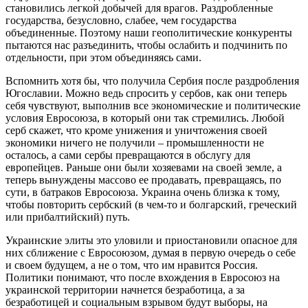
становились легкой добычей для врагов. Раздробленные
государства, безусловно, слабее, чем государства
объединенные. Поэтому наши геополитические конкуренты
пытаются нас разъединить, чтобы ослабить и подчинить по
отдельности, при этом объединяясь сами.
Вспомнить хотя бы, что получила Сербия после раздробления
Югославии. Можно ведь спросить у сербов, как они теперь
себя чувствуют, выполнив все экономические и политические
условия Евросоюза, в который они так стремились. Любой
серб скажет, что кроме унижения и уничтожения своей
экономики ничего не получили – промышленности не
осталось, а сами сербы превращаются в обслугу для
европейцев. Раньше они были хозяевами на своей земле, а
теперь вынуждены массово ее продавать, превращаясь, по
сути, в батраков Евросоюза. Украина очень близка к тому,
чтобы повторить сербский (в чем-то и болгарский, греческий
или прибалтийский) путь.
Украинские элиты это уловили и приостановили опасное для
них сближение с Евросоюзом, думая в первую очередь о себе
и своем будущем, а не о том, что им нравится Россия.
Политики понимают, что после вхождения в Евросоюз на
украинской территории начнется безработица, а за
безработицей и социальным взрывом будут выборы, на