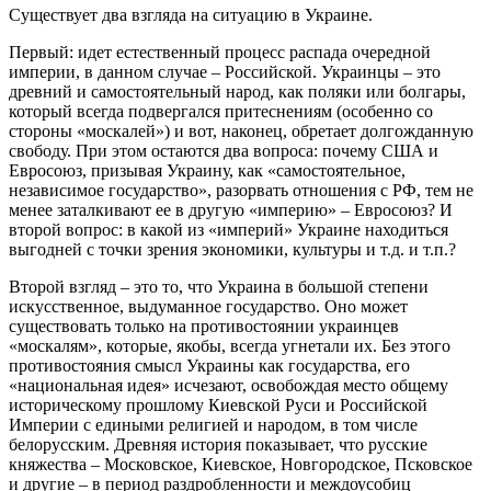
Существует два взгляда на ситуацию в Украине.
Первый: идет естественный процесс распада очередной
империи, в данном случае – Российской. Украинцы – это
древний и самостоятельный народ, как поляки или болгары,
который всегда подвергался притеснениям (особенно со
стороны «москалей») и вот, наконец, обретает долгожданную
свободу. При этом остаются два вопроса: почему США и
Евросоюз, призывая Украину, как «самостоятельное,
независимое государство», разорвать отношения с РФ, тем не
менее заталкивают ее в другую «империю» – Евросоюз? И
второй вопрос: в какой из «империй» Украине находиться
выгодней с точки зрения экономики, культуры и т.д. и т.п.?
Второй взгляд – это то, что Украина в большой степени
искусственное, выдуманное государство. Оно может
существовать только на противостоянии украинцев
«москалям», которые, якобы, всегда угнетали их. Без этого
противостояния смысл Украины как государства, его
«национальная идея» исчезают, освобождая место общему
историческому прошлому Киевской Руси и Российской
Империи с едиными религией и народом, в том числе
белорусским. Древняя история показывает, что русские
княжества – Московское, Киевское, Новгородское, Псковское
и другие – в период раздробленности и междоусобиц