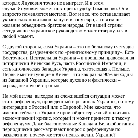
которых Янукович точно не выиграет. И в этом
случае Янукович может повторить судьбу Тимошенко. Они
запросто поменяются местами. Вот и все, что останавливает
украинских политиков на пути в зону евро, а совсем не
желание объединить братские народы. От нашей страны
сегодняшнее украинское руководство может отвернуться в
любой момент.
С другой стороны, сама Украина – это по большому счету два
государства, разделенных по «религиозному принципу». Есть
Восточная и Центральная Украина – в прошлом православная
исторически Киевская Русь, часть Российской Империи, и
есть католическая Западная Украина, тяготеющая к Польше.
Первые митингующие в Киеве – это как раз на 90% выходцы
из Западной Украины, которые духовно и фактически –
«граждане другой страны».
На мой взгляд, выходом из сложившейся ситуации может
стать референдум, проведенный в регионах Украины, на тему
интеграции с Россией или с Европой. Мне кажется, что
именно сейчас на Украине произойдет серьезный политико-
экономический кризис, который и может привести к такому
референдуму. Даже благополучные Канада и Великобритания
периодически рассматривают вопрос о референдуме по
разделению, почему же этого нельзя делать Украине?