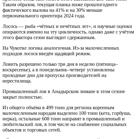
Таким образом, текущая планка ниже прошлогоднего
фактического вылова на 41% и на 30% меньше
первоначального ориентира 2024 года.
Лосось — рыба «чётных и нечётных лет», и научные оценки
опираются именно на эту цикличность, однако даже с учётом
этого фактора сезон выглядит сдержанным.
На Чукотке логика аналогичная. Из-за малочисленных
подходов лосося введён щадящий режим.
Ловить разрешено только три дня в неделю (пятница–
воскресенье), а в понедельник–четверг установлены
проходные дни для пропуска производителей на
нерестилища.
Промышленный лов в Анадырском лимане в этом сезоне
закрыт полностью.
Из общего объёма в 499 тонн для региона коренным
малочисленным народам выделено 100 тонн (кета, горбуша,
нерка), остальные 608 тонн направят в промышленный и
любительский лов, в том числе на снабжение социальных
объектов и торговых сетей.