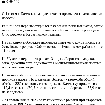
0
157
С 1 июня в Камчатском крае начался промысел тихоокеанских
лососей.
Речной лов первым открылся в бассейне реки Камчатка, затем
путина последовательно начнётся в Камчатском, Кроноцком,
Олюторском и Карагинском заливах.
На западном побережье промысел стартует с конца июня, а в
Усть-Большерецком, Соболевском и Пенжинском районах — с
11 июля.
На Чукотке первой открылась Западно-Беринговоморская
зона, до конца лета подключатся Мейныпильгынская система
и арктические моря.
Главная особенность сезона — заметно сниженный научный
прогноз вылова. По Дальнему Востоку утверждён общий
объём в 227 тыс. тонн, из которых на Камчатку приходится
117,4 тыс. тонн (59,5 тыс. на восточном побережье и 57,9 тыс.
на западном).
Для сравнения, в 2025 году камчатские рыбаки при стартовом
прогнозе 199,2 тыс. тонн в итоге выловили 259 тыс. тонн.