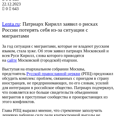
22.12.2023
0
643
Lenta.ru
: Патриарх Кирилл заявил о рисках
России потерять себя из-за ситуации с
мигрантами
За год ситуация с мигрантами, которые не владеют русским
языком, стала хуже. Об этом заявил патриарх Московский и
всея Руси Кирилл, слова которого приводятся
на
сайте
Московской (городской) епархии.
Выступая на епархиальном собрании Москвы,
предстоятель
Русской православной церкви
(РПЦ) предложил
обсудить комплекс проблем, связанных с приездом в страну
иностранцев, не предпринимающих, по его словам, усилий
для интеграции в российское общество. Патриарх подчеркнул,
что появляется все больше свидетельств объединения
мигрантов в преступные сообщества и произрастающих из
этого конфликтов.
Глава РПЦ выразил мнение, что стремление заполучить
дешевую рабочую силу ради краткосрочной выгоды не