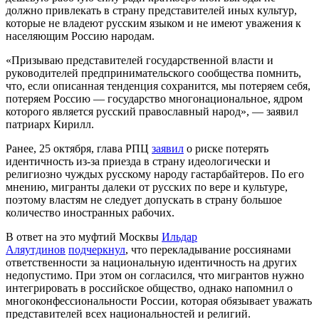
должно привлекать в страну представителей иных культур,
которые не владеют русским языком и не имеют уважения к
населяющим Россию народам.
«Призываю представителей государственной власти и
руководителей предпринимательского сообщества помнить,
что, если описанная тенденция сохранится, мы потеряем себя,
потеряем Россию — государство многонациональное, ядром
которого является русский православный народ», — заявил
патриарх Кирилл.
Ранее, 25 октября, глава РПЦ
заявил
о риске потерять
идентичность из-за приезда в страну идеологически и
религиозно чуждых русскому народу гастарбайтеров. По его
мнению, мигранты далеки от русских по вере и культуре,
поэтому властям не следует допускать в страну большое
количество иностранных рабочих.
В ответ на это муфтий Москвы
Ильдар
Аляутдинов
подчеркнул
, что перекладывание россиянами
ответственности за национальную идентичность на других
недопустимо. При этом он согласился, что мигрантов нужно
интегрировать в российское общество, однако напомнил о
многоконфессиональности России, которая обязывает уважать
представителей всех национальностей и религий.