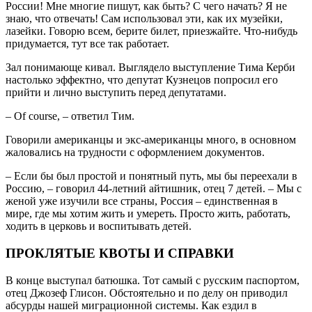
России! Мне многие пишут, как быть? С чего начать? Я не
знаю, что отвечать! Сам использовал эти, как их музейки,
лазейки. Говорю всем, берите билет, приезжайте. Что-нибудь
придумается, тут все так работает.
Зал понимающе кивал. Выглядело выступление Тима Керби
настолько эффектно, что депутат Кузнецов попросил его
прийти и лично выступить перед депутатами.
– Оf course, – ответил Тим.
Говорили американцы и экс-американцы много, в основном
жаловались на трудности с оформлением документов.
– Если бы был простой и понятный путь, мы бы переехали в
Россию, – говорил 44-летний айтишник, отец 7 детей. – Мы с
женой уже изучили все страны, Россия – единственная в
мире, где мы хотим жить и умереть. Просто жить, работать,
ходить в церковь и воспитывать детей.
ПРОКЛЯТЫЕ КВОТЫ И СПРАВКИ
В конце выступал батюшка. Тот самый с русским паспортом,
отец Джозеф Глисон. Обстоятельно и по делу он приводил
абсурды нашей миграционной системы. Как ездил в