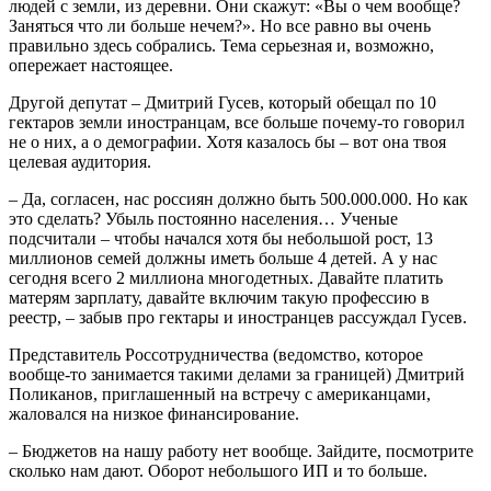
людей с земли, из деревни. Они скажут: «Вы о чем вообще?
Заняться что ли больше нечем?». Но все равно вы очень
правильно здесь собрались. Тема серьезная и, возможно,
опережает настоящее.
Другой депутат – Дмитрий Гусев, который обещал по 10
гектаров земли иностранцам, все больше почему-то говорил
не о них, а о демографии. Хотя казалось бы – вот она твоя
целевая аудитория.
– Да, согласен, нас россиян должно быть 500.000.000. Но как
это сделать? Убыль постоянно населения… Ученые
подсчитали – чтобы начался хотя бы небольшой рост, 13
миллионов семей должны иметь больше 4 детей. А у нас
сегодня всего 2 миллиона многодетных. Давайте платить
матерям зарплату, давайте включим такую профессию в
реестр, – забыв про гектары и иностранцев рассуждал Гусев.
Представитель Россотрудничества (ведомство, которое
вообще-то занимается такими делами за границей) Дмитрий
Поликанов, приглашенный на встречу с американцами,
жаловался на низкое финансирование.
– Бюджетов на нашу работу нет вообще. Зайдите, посмотрите
сколько нам дают. Оборот небольшого ИП и то больше.