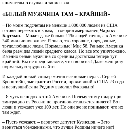
внимательно слушал и записывал.
«БЕЛЫЙ МУЖЧИНА ТАМ – КРАЙНИЙ»
– По моим подсчетам не меньше 1.000.000 людей из США
готовы переехать в к вам, – говорил американец
Чарльз
Баусман
. – Может даже больше! 1% людей точно, а в Америке
340 миллионов живет. Я знаю, это хорошие, порядочные,
трудолюбивые люди. Нормальные! Мне 58. Раньше Америка
была раем для людей среднего класса. Но все это уничтожено.
Именно белый мужчина со средним достатком теперь тут
крайний. Вы не представляете, что творится! Даже женщину
нормальную трудно найти.
И каждый новый спикер мочил все новые перлы. Сергей
Бронштейн, эмигрант из России, проживший в США 23 года
и вернувшийся на Родину взмолил буквально!
– Я чуть не подох в этой Америке. Почему этому пиару про
эмиграцию из России не противопоставляется ничего? Вот
люди и уезжают уже 100 лет. Но они же не понимают, что их
там ждет.
– Пусть уезжают, – парирует депутат Кузнецов. – Зато
вернуться убежденными, что лучше Родины ничего нет!