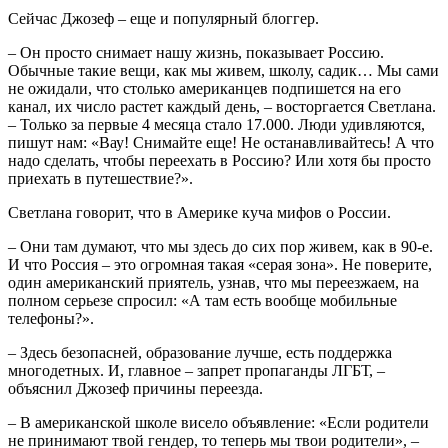
Сейчас Джозеф – еще и популярный блоггер.
– Он просто снимает нашу жизнь, показывает Россию.
Обычные такие вещи, как мы живем, школу, садик… Мы сами
не ожидали, что столько американцев подпишется на его
канал, их число растет каждый день, – восторгается Светлана.
– Только за первые 4 месяца стало 17.000. Люди удивляются,
пишут нам: «Вау! Снимайте еще! Не останавливайтесь! А что
надо сделать, чтобы переехать в Россию? Или хотя бы просто
приехать в путешествие?».
Светлана говорит, что в Америке куча мифов о России.
– Они там думают, что мы здесь до сих пор живем, как в 90-е.
И что Россия – это огромная такая «серая зона». Не поверите,
один американский приятель, узнав, что мы переезжаем, на
полном серьезе спросил: «А там есть вообще мобильные
телефоны?».
– Здесь безопасней, образование лучше, есть поддержка
многодетных. И, главное – запрет пропаганды ЛГБТ, –
объяснил Джозеф причины переезда.
– В американской школе висело объявление: «Если родители
не принимают твой гендер, то теперь мы твои родители», –