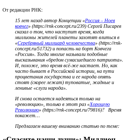
От редакции РНК:
15 лет назад автор Концепции «
Россия – Ноев
ковчег
» (https://rnk-concept.ru/239) Сергей Писарев
сказал о том, что наступит время, когда
миллионы жителей планеты захотят влиться в
«
Серебряный миллиард человечества
» (https://rnk-
concept.ru/51732) и попасть на борт Ковчега
«Россия». Тогда многие называли подобные
высказывания «бредом сумасшедшего патриота».
И, похоже, это время всё-же настает. Но, как
часто бывает в Российской истории, на пути
процветания государства и ее народа опять
стоят (скорее лежат) туповатые, жадные и
ленивые «слуги народа».
И снова остается надеяться только на
«революцию», только в этот раз «
Хорошую
Революцию
» (https://rnk-concept.ru/79816)? Время
покажет…
Предлагаем вашему вниманию статью по теме:
«Спасите наши души»: Миллион