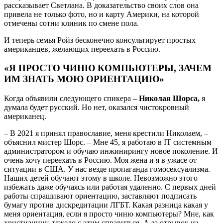
рассказывает Светлана. В доказательство своих слов она
привела не только фото, но и карту Америки, на которой
отмечены сотни клиник по смене пола.
И теперь семья Ройз бесконечно консультирует простых
американцев, желающих переехать в Россию.
«Я ПРОСТО ЧИНЮ КОМПЬЮТЕРЫ, ЗАЧЕМ
ИМ ЗНАТЬ МОЮ ОРИЕНТАЦИЮ»
Когда объявили следующего спикера –
Николая Шорса,
я
думала будет русский. Но нет, оказался чистокровный
американец.
– В 2021 я принял православие, меня крестили Николаем, –
объяснил мистер Шорс. – Мне 45, я работаю в IT системным
администратором и обучаю инжинирингу новое поколение. И
очень хочу переехать в Россию. Моя жена и я в ужасе от
ситуации в США. У нас везде пропаганда гомосексуализма.
Наших детей обучают этому в школе. Невозможно этого
избежать даже обучаясь или работая удаленно. С первых дней
работы спрашивают ориентацию, заставляют подписать
бумагу против дискредитации ЛГБТ. Какая разница какая у
меня ориентация, если я просто чиню компьютеры? Мне, как
христианину, тяжело с этим справиться. А за отрывок из