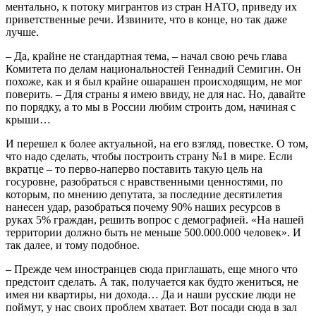
ментально, к потоку мигрантов из стран НАТО, приведу их
приветственные речи. Извините, что в конце, но так даже
лучше.
– Да, крайне не стандартная тема, – начал свою речь глава
Комитета по делам национальностей Геннадий Семигин. Он
похоже, как и я был крайне ошарашен происходящим, не мог
поверить. – Для страны я имею ввиду, не для нас. Но, давайте
по порядку, а то мы в России любим строить дом, начиная с
крыши…
И перешел к более актуальной, на его взгляд, повестке. О том,
что надо сделать, чтобы построить страну №1 в мире. Если
вкратце – то перво-наперво поставить такую цель на
госуровне, разобраться с нравственными ценностями, по
которым, по мнению депутата, за последние десятилетия
нанесен удар, разобраться почему 90% наших ресурсов в
руках 5% граждан, решить вопрос с демографией. «На нашей
территории должно быть не меньше 500.000.000 человек». И
так далее, и тому подобное.
– Прежде чем иностранцев сюда приглашать, еще много что
предстоит сделать. А так, получается как будто жениться, не
имея ни квартиры, ни дохода… Да и наши русские люди не
поймут, у нас своих проблем хватает. Вот посади сюда в зал