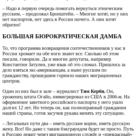
– Надо в первую очередь помогать вернуться этническим
русским, – продолжал Бронштейн. – Многие хотят, но у них
нет паспортов, нет здесь в России ничего. А они хотят
обратно!
БОЛЬШАЯ БЮРОКРАТИЧЕСКАЯ ДАМБА
То, что программа возвращения соотечественников у нас в
России хромает на обе ноги знают все. Сколько об этом
писали, говорили. Да и многие депутаты, например
Константин Затулин, уже язык об это сломал. Пришлось за
дело взяться экс-американцам, а ныне русским по
гражданству, прошедшим горнило наших миграционных
центров.
Один из них был в зале – журналист
Тим Керби.
Он,
уроженец штата Огайо, иммигрировал из США в 2006-м. На
оформление заветного российского паспорта у него ушло
долгих 12 лет. Но теперь он, как полноправный гражданин
нашей страны, готов засучив рукава менять эту ситуацию.
– Легальных пути два – иметь русские корни, иметь русскую
жену. Все! Но даже с таким бэкграундом будет не просто. Путь
в Россию лежит через миграционную службу и «прекрасный»