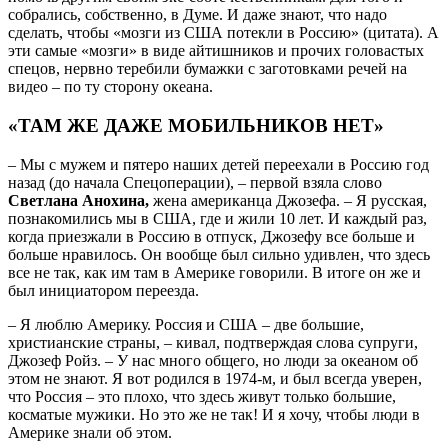
собрались, собственно, в Думе. И даже знают, что надо
сделать, чтобы «мозги из США потекли в Россию» (цитата). А
эти самые «мозги» в виде айтишников и прочих головастых
спецов, нервно теребили бумажки с заготовками речей на
видео – по ту сторону океана.
«ТАМ ЖЕ ДАЖЕ МОБИЛЬНИКОВ НЕТ»
– Мы с мужем и пятеро наших детей переехали в Россию год
назад (до начала Спецоперации), – первой взяла слово
Светлана Анохина,
жена американца Джозефа. – Я русская,
познакомились мы в США, где и жили 10 лет. И каждый раз,
когда приезжали в Россию в отпуск, Джозефу все больше и
больше нравилось. Он вообще был сильно удивлен, что здесь
все не так, как им там в Америке говорили. В итоге он же и
был инициатором переезда.
– Я люблю Америку. Россия и США – две большие,
христианские страны, – кивал, подтверждая слова супруги,
Джозеф Ройз. – У нас много общего, но люди за океаном об
этом не знают. Я вот родился в 1974-м, и был всегда уверен,
что Россия – это плохо, что здесь живут только большие,
косматые мужики. Но это же не так! И я хочу, чтобы люди в
Америке знали об этом.