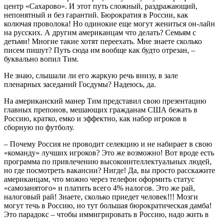
центр «Сахарово». И этот путь сложный, раздражающий,
непонятный и без гарантий. Бюрократия в России, как
колючая проволока! Но одинокие еще могут жениться он-лайн
на русских. А другим американцам что делать? Семьям с
детьми! Многие такие хотят переехать. Мне знаете сколько
писем пишут? Путь сюда им вообще как будто отрезан, –
буквально вопил Тим.
Не знаю, слышали ли его жаркую речь внизу, в зале
пленарных заседаний Госдумы? Надеюсь, да.
На американский манер Тим представил свою презентацию
главных препонов, мешающих гражданам США бежать в
Россию, кратко, емко и эффектно, как набор игроков в
сборную по футболу.
– Почему Россия не проводит селекцию и не набирает в свою
«команду» лучших игроков? Это же возможно! Вот вроде есть
программа по привлечению высокоинтеллектуальных людей,
но где посмотреть вакансии? Нигде! Да, вы просто расскажите
американцам, что можно через телефон оформить статус
«самозанятого» и платить всего 4% налогов. Это же рай,
налоговый рай! Знаете, сколько приедет человек!!! Мозги
могут течь в Россию, но тут большая бюрократическая дамба!
Это парадокс – чтобы иммигрировать в Россию, надо жить в