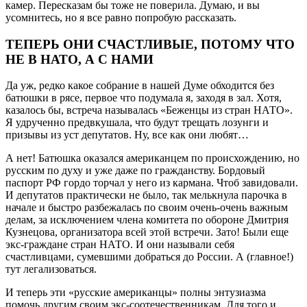
камер. Пересказам бы тоже не поверила. Думаю, и вы
усомнитесь, но я все равно попробую рассказать.
ТЕПЕРЬ ОНИ СЧАСТЛИВЫЕ, ПОТОМУ ЧТО
НЕ В НАТО, А С НАМИ
Да уж, редко какое собрание в нашей Думе обходится без
батюшки в рясе, первое что подумала я, заходя в зал. Хотя,
казалось бы, встреча называлась «Беженцы из стран НАТО».
Я удрученно предвкушала, что будут трещать лозунги и
призывы из уст депутатов. Ну, все как они любят…
А нет! Батюшка оказался американцем по происхождению, но
русским по духу и уже даже по гражданству. Бордовый
паспорт РФ гордо торчал у него из кармана. Чтоб завидовали.
И депутатов практически не было, так мелькнула парочка в
начале и быстро разбежалась по своим очень-очень важным
делам, за исключением члена комитета по обороне Дмитрия
Кузнецова, организатора всей этой встречи. Зато! Были еще
экс-граждане стран НАТО. И они называли себя
счастливцами, сумевшими добраться до России. А (главное!)
тут легализоваться.
И теперь эти «русские американцы» полны энтузиазма
помочь другим своим экс-соотечественникам. Для того и