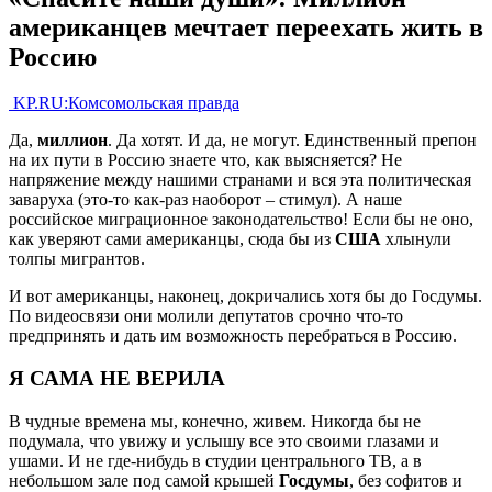
американцев мечтает переехать жить в
Россию
KP.RU:Комсомольская правда
Да,
миллион
. Да хотят. И да, не могут. Единственный препон
на их пути в Россию знаете что, как выясняется? Не
напряжение между нашими странами и вся эта политическая
заваруха (это-то как-раз наоборот – стимул). А наше
российское миграционное законодательство! Если бы не оно,
как уверяют сами американцы, сюда бы из
США
хлынули
толпы мигрантов.
И вот американцы, наконец, докричались хотя бы до Госдумы.
По видеосвязи они молили депутатов срочно что-то
предпринять и дать им возможность перебраться в Россию.
Я САМА НЕ ВЕРИЛА
В чудные времена мы, конечно, живем. Никогда бы не
подумала, что увижу и услышу все это своими глазами и
ушами. И не где-нибудь в студии центрального ТВ, а в
небольшом зале под самой крышей
Госдумы
, без софитов и