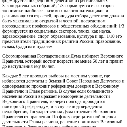
формируется посредством делегатов из региональных
Законодательных собраний; 1/3 формируется из секторов
экономики наиболее значимых налогоплательщиков и
развивающихся отраслей, процедура отбора делегатов должна
быть максимально открытой и честной, посредством
возрожденных профсоюзов и общественных объединений; 1/3
формируется из социальных секторов, таких, как наука,
здравоохранение, спорт, образование, культура и др.; 1/10 это
представители традиционных религий России: православие,
ислам, буддизм и иудаизм.
Сформированная Государственная Дума избирает Верховного
Правителя, который достиг возраста не менее 50 лет и правит
до наступления ему 80 лет.
Каждые 5 лет проходят выборы на местном уровне, где
избираются депутаты в Земский Совет Народных Депутатов и
одновременно проходит референдум доверия к Верховному
Правителю и Главе региона. В случае если большинство
населения России выражает неодобрение деятельности
Верховного Правителя, то через полгода проводится
повторный референдум, и в случае подтверждения
неодобрения, Государственная Дума отрешает Верховного
Правителя от правления. По факту отрицательной оценки
деятельности Главы региона, решение принимает Верховный
Правитель и Законодательное собрание региона.