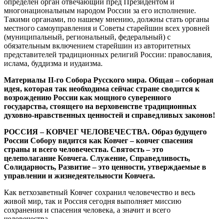
определен орган отвечающий пред Президентом и
многонациональным народом России за его исполнение.
Такими органами, по нашему мнению, должны стать органы
местного самоуправления и Советы старейшин всех уровней
(муниципальный, региональный, федеральный) с
обязательным включением старейшин из авторитетных
представителей традиционных религий России: православия,
ислама, буддизма и иудаизма.
Материалы II-го Собора Русского мира. Общая – соборная
идея, которая так необходима сейчас стране сводится к
возрождению России как мощного суверенного
государства, стоящего на верховенстве традиционных
духовно-нравственных ценностей и справедливых законов!
РОССИЯ – КОВЧЕГ ЧЕЛОВЕЧЕСТВА. Образ будущего
России Собору видится как Ковчег – ковчег спасения
страны и всего человечества. Святость – это
целеполагание Ковчега. Служение, Справедливость,
Солидарность, Развитие – это ценности, утверждаемые в
управлении и жизнедеятельности Ковчега.
Как ветхозаветный Ковчег сохранил человечество и весь
живой мир, так и Россия сегодня выполняет миссию
сохранения и спасения человека, а значит и всего
человечества.