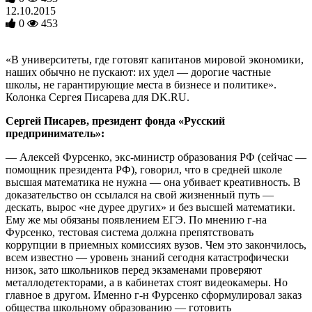
12.10.2015
0
453
«В университеты, где готовят капитанов мировой экономики,
наших обычно не пускают: их удел — дорогие частные
школы, не гарантирующие места в бизнесе и политике».
Колонка Сергея Писарева для DK.RU.
Сергей Писарев, президент фонда «Русский
предприниматель»:
— Алексей Фурсенко, экс-министр образования РФ (сейчас —
помощник президента РФ), говорил, что в средней школе
высшая математика не нужна — она убивает креативность. В
доказательство он ссылался на свой жизненный путь —
дескать, вырос «не дурее других» и без высшей математики.
Ему же мы обязаны появлением ЕГЭ. По мнению г-на
Фурсенко, тестовая система должна препятствовать
коррупции в приемных комиссиях вузов. Чем это закончилось,
всем известно — уровень знаний сегодня катастрофически
низок, зато школьников перед экзаменами проверяют
металлодетекторами, а в кабинетах стоят видеокамеры. Но
главное в другом. Именно г-н Фурсенко сформулировал заказ
общества школьному образованию — готовить