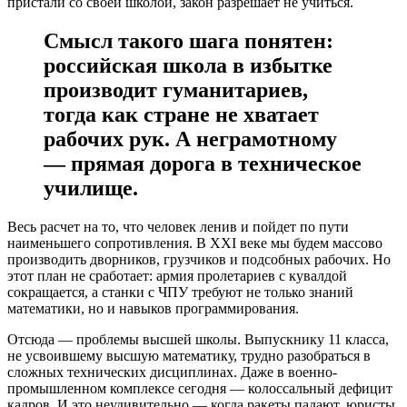
пристали со своей школой, закон разрешает не учиться.
Смысл такого шага понятен:
российская школа в избытке
производит гуманитариев,
тогда как стране не хватает
рабочих рук. А неграмотному
— прямая дорога в техническое
училище.
Весь расчет на то, что человек ленив и пойдет по пути
наименьшего сопротивления. В XXI веке мы будем массово
производить дворников, грузчиков и подсобных рабочих. Но
этот план не сработает: армия пролетариев с кувалдой
сокращается, а станки с ЧПУ требуют не только знаний
математики, но и навыков программирования.
Отсюда — проблемы высшей школы. Выпускнику 11 класса,
не усвоившему высшую математику, трудно разобраться в
сложных технических дисциплинах. Даже в военно-
промышленном комплексе сегодня — колоссальный дефицит
кадров. И это неудивительно — когда ракеты падают, юристы,