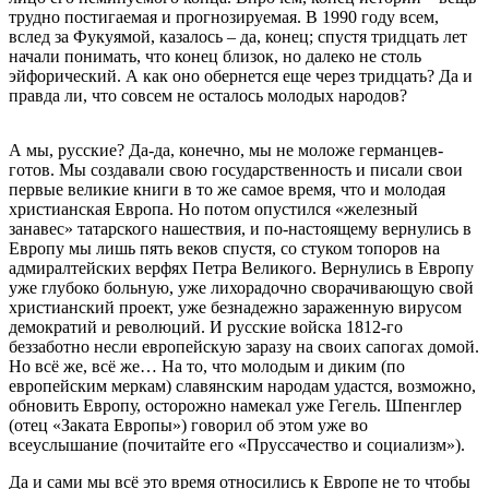
трудно постигаемая и прогнозируемая. В 1990 году всем,
вслед за Фукуямой, казалось – да, конец; спустя тридцать лет
начали понимать, что конец близок, но далеко не столь
эйфорический. А как оно обернется еще через тридцать? Да и
правда ли, что совсем не осталось молодых народов?
А мы, русские? Да-да, конечно, мы не моложе германцев-
готов. Мы создавали свою государственность и писали свои
первые великие книги в то же самое время, что и молодая
христианская Европа. Но потом опустился «железный
занавес» татарского нашествия, и по-настоящему вернулись в
Европу мы лишь пять веков спустя, со стуком топоров на
адмиралтейских верфях Петра Великого. Вернулись в Европу
уже глубоко больную, уже лихорадочно сворачивающую свой
христианский проект, уже безнадежно зараженную вирусом
демократий и революций. И русские войска 1812-го
беззаботно несли европейскую заразу на своих сапогах домой.
Но всё же, всё же… На то, что молодым и диким (по
европейским меркам) славянским народам удастся, возможно,
обновить Европу, осторожно намекал уже Гегель. Шпенглер
(отец «Заката Европы») говорил об этом уже во
всеуслышание (почитайте его «Пруссачество и социализм»).
Да и сами мы всё это время относились к Европе не то чтобы