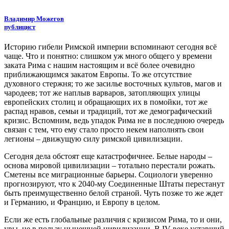
Владимир Можегов
публицист
Историю гибели Римской империи вспоминают сегодня всё
чаще. Что и понятно: слишком уж много общего у времени
заката Рима с нашим настоящим и всё более очевидно
приближающимся закатом Европы. То же отсутствие
духовного стержня; то же засилье восточных культов, магов и
чародеев; тот же наплыв варваров, затопляющих улицы
европейских столиц и обращающих их в помойки, тот же
распад нравов, семьи и традиций, тот же демографический
кризис. Вспомним, ведь упадок Рима не в последнюю очередь
связан с тем, что ему стало просто некем наполнять свои
легионы – движущую силу римской цивилизации.
Сегодня дела обстоят еще катастрофичнее. Белые народы –
основа мировой цивилизации – тотально перестали рожать.
Сметены все миграционные барьеры. Социологи уверенно
прогнозируют, что к 2040-му Соединенные Штаты перестанут
быть преимущественно белой страной. Чуть позже то же ждет
и Германию, и Францию, и Европу в целом.
Если же есть глобальные различия с кризисом Рима, то и они,
увы, не в пользу нынешней цивилизации. В IV веке уставший