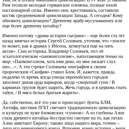
Рим теснили молодые германские племена, полные юной
пассионарной силы. Именно они, крестившись, составили
костяк средневековой цивилизации Запада. А сегодня? Кому
обновить цивилизацию? Древнему арабу-мусульманину или
еще более древнему китайцу?
Именно потому «драма истории сыграна» – еще более ста лет
назад замечал историк Сергей Соловьев, уточняя, что «эпилог
ее может, как в драмах у Ибсена, затянуться еще на пять
актов». Сын историка, Владимир Соловьев, пел об
эсхатологическом «панмонголизме», наползающем тенью на
мир: «Панмонголизм, хоть имя дико, но мне ласкает слух
оно…». А эти строки Соловьева эпиграфом к своим
пророческим «Скифам» ставил Блок. И, кажется, правда,
недалеко то время, когда улицы европейских городов
заполнит дикая орда варваров, когда «свирепый гунн / В
карманах трупов будет шарить, Жечь города, и в церковь гнать
табун, / И мясо белых братьев жарить».
Да, собственно, всё это уже и происходит: бунты БЛМ,
Антифа, шествия ЛГБТ сметают традиционную цивилизацию
и культуру не хуже блоковских «гуннов». А из глубины Азии
глаза древнего китайца бесстрастно смотрят на то, как пески
Азии заметают Европу: таково лицо нашего мира, точнее –
лицо его неминуемого конца. Впрочем, конец истории – вещь