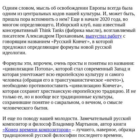
Одним словом, мысль об освобождении Европы всегда была
одним из центральных кодов нашей культуры. И, может быть,
пришла пора вспомнить о нем? Еще в начале 2020 года, во
многом определяющего, Изборский клуб, наш известный
консервативный Think Tanks (фабрика мысли), возглавляемый
писателем Александром Прохановым,
выпустил работу
с
говорящим названием «Русский Ковчег», в которой
предложил определяющие формулы новой русской
идеологии.
Формулы эти, впрочем, очень просты и понятны из названия:
«цивилизации Потопа», которой стал современный Запад и
которая уничтожает всю европейскую культуру и самого
человека (обращая его в трансгуманистическое «нечто»),
необходимо противопоставить «цивилизацию Ковчега»,
которая сохранит христианскую европейскую традицию. И не
только ее, но и вообще все традиционные культуры,
сохранившие понятие о сакральном, о вечном, о смысле
человеческого бытия.
И еще по поводу нашей молодости. Замечательный русский
композитор и философ Владимир Мартынов, автор книги
«Конец времени композиторов»
– лучшего, наверное, образца
традиционной русской философии последнего времени,