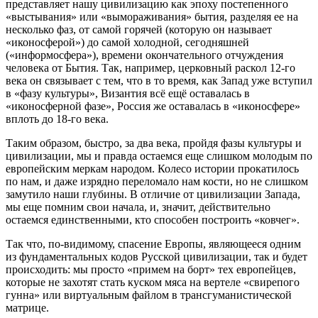
представляет нашу цивилизацию как эпоху постепенного
«выстывания» или «вымораживания» бытия, разделяя ее на
несколько фаз, от самой горячей (которую он называет
«иконосферой») до самой холодной, сегодняшней
(«информосфера»), времени окончательного отчуждения
человека от Бытия. Так, например, церковный раскол 12-го
века он связывает с тем, что в то время, как Запад уже вступил
в «фазу культуры», Византия всё ещё оставалась в
«иконосферной фазе», Россия же оставалась в «иконосфере»
вплоть до 18-го века.
Таким образом, быстро, за два века, пройдя фазы культуры и
цивилизации, мы и правда остаемся еще слишком молодым по
европейским меркам народом. Колесо истории прокатилось
по нам, и даже изрядно переломало нам кости, но не слишком
замутило наши глубины. В отличие от цивилизации Запада,
мы еще помним свои начала, и, значит, действительно
остаемся единственными, кто способен построить «ковчег».
Так что, по-видимому, спасение Европы, являющееся одним
из фундаментальных кодов Русской цивилизации, так и будет
происходить: мы просто «примем на борт» тех европейцев,
которые не захотят стать куском мяса на вертеле «свирепого
гунна» или виртуальным файлом в трансгуманистической
матрице.