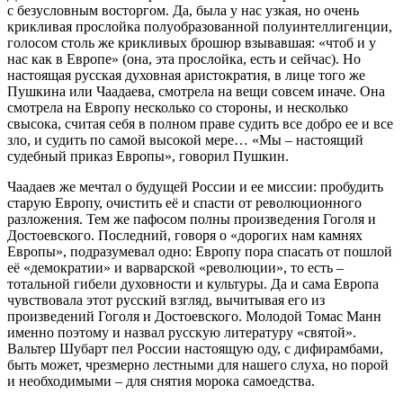
с безусловным восторгом. Да, была у нас узкая, но очень
крикливая прослойка полуобразованной полуинтеллигенции,
голосом столь же крикливых брошюр взывавшая: «чтоб и у
нас как в Европе» (она, эта прослойка, есть и сейчас). Но
настоящая русская духовная аристократия, в лице того же
Пушкина или Чаадаева, смотрела на вещи совсем иначе. Она
смотрела на Европу несколько со стороны, и несколько
свысока, считая себя в полном праве судить все добро ее и все
зло, и судить по самой высокой мере… «Мы – настоящий
судебный приказ Европы», говорил Пушкин.
Чаадаев же мечтал о будущей России и ее миссии: пробудить
старую Европу, очистить её и спасти от революционного
разложения. Тем же пафосом полны произведения Гоголя и
Достоевского. Последний, говоря о «дорогих нам камнях
Европы», подразумевал одно: Европу пора спасать от пошлой
её «демократии» и варварской «революции», то есть –
тотальной гибели духовности и культуры. Да и сама Европа
чувствовала этот русский взгляд, вычитывая его из
произведений Гоголя и Достоевского. Молодой Томас Манн
именно поэтому и назвал русскую литературу «святой».
Вальтер Шубарт пел России настоящую оду, с дифирамбами,
быть может, чрезмерно лестными для нашего слуха, но порой
и необходимыми – для снятия морока самоедства.