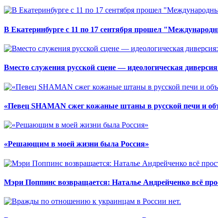
В Екатеринбурге с 11 по 17 сентября прошел "Международ
Вместо служения русской сцене — идеологическая диверси
«Певец SHAMAN сжег кожаные штаны в русской печи и объя
«Решающим в моей жизни была Россия»
Мэри Поппинс возвращается: Наталье Андрейченко всё про