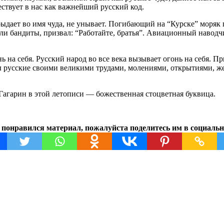
ествует в нас как важнейший русский код.
, рыдает во имя чуда, не унывает. Погибающий на “Курске” моряк
ляли бандиты, призвал: “Работайте, братья”. Авиационный навод
нь на себя. Русский народ во все века вызывает огонь на себя. П
ы русские своими великими трудами, молениями, открытиями, же
агарин в этой летописи — божественная стоцветная буквица.
 понравился материал, пожалуйста поделитесь им в социальн