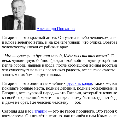
Александр Проханов
Гагарин — это красный ангел. Он улетел в небо человеком, а в
в клюве зелёную ветвь, и на ковчеге узнали, что близка Обетова
человечеству ключи от райских врат.
“Мы — кузнецы, и дух наш молод, Куём мы счастия ключи”.
Гаг
века: чудовищную бойню Гражданской войны, муки разорённого 
пепле города, надрыв народа, после кромешной войны восстана
что существует великая вселенская радость, вселенское счаст
золотым нимбом вокруг головы.
Гагарин — это один из важнейших
русских кодов
, таких же, к
покидать родные места, родные деревни, родные космодромы и
Гагарин, весь русский народ — это Гагарин, который тысячу ле
к своей сокровенной мечте — к идеальному бытию, где нет бед, 
и даже не брат. Где человек человеку — бог.
Сегодня для нас
Гагарин
— это не герой прошлого. Это герой б
космодрома. Он придёт внезапно, как пришёл к нам Крым, ошело