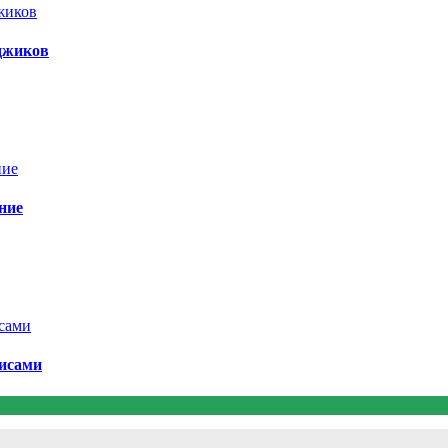
аджиков
ние
лисами