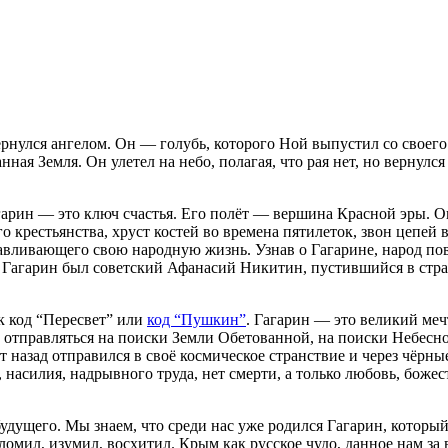
ернулся ангелом. Он — голубь, которого Ной выпустил со своего
нная Земля. Он улетел на небо, полагая, что рая нет, но вернулс
арин — это ключ счастья. Его полёт — вершина Красной эры. О
крестьянства, хруст костей во времена пятилеток, звон цепей 
вливающего свою народную жизнь. Узнав о Гагарине, народ пове
ье. Гагарин был советский Афанасий Никитин, пустившийся в стр
ак код “Пересвет” или
код “Пушкин”
. Гагарин — это великий ме
 отправляться на поиски Земли Обетованной, на поиски Небесно
т назад отправился в своё космическое странствие и через чёрн
насилия, надрывного труда, нет смерти, а только любовь, божест
удущего. Мы знаем, что среди нас уже родился Гагарин, который 
мил, изумил, восхитил. Крым как русское чудо, данное нам за в