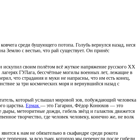
 ковчега среди бушующего потопа. Голубь вернулся назад, неся
я на Землю с вестью, что рай существует. Он принёс
н искупил своим полётом всё жуткое напряжение русского XX
в лагерях ГУЛага, бессчётные могилы военных лет, лежащие в
рил, что страдания и муки не напрасны, что им есть конец,
анствие за три космических моря и вернувшийся назад с
чтатель, который услышал мировой зов, побуждающий человека
го царства.
Ермак
— это Гагарин, Фёдор Конюхов — это
ые дыры, метеоритные дожди, гибель звёзд и галактик движется
венное творчество, где человек человеку, конечно же, не волк
явится к нам не обязательно в скафандре среди рокота
се терпения, за всю тьму, которую мы перенесли после гибели