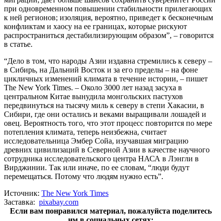
при одновременном повышении стабильности прилегающих
к ней регионов; изоляция, вероятно, приведет к бесконечным
конфликтам и хаосу на ее границах, которые рискуют
распространиться дестабилизирующим образом”, – говорится
в статье.
“Дело в том, что народы Азии издавна стремились к северу –
в Сибирь, на Дальний Восток и за его пределы – на фоне
цикличных изменений климата в течение истории, – пишет
The New York Times. – Около 3000 лет назад засуха в
центральном Китае вынудила монгольских пастухов
передвинуться на тысячу миль к северу в степи Хакасии, в
Сибири, где они остались и веками выращивали лошадей и
овец. Вероятность того, что этот процесс повторится по мере
потепления климата, теперь неизбежна, считает
исследовательница Эмбер Сойа, изучавшая миграцию
древних цивилизаций в Северной Азии в качестве научного
сотрудника исследовательского центра НАСА в Лэнгли в
Вирджинии. Так или иначе, по ее словам, “люди будут
перемещаться. Потому что людям нужно есть”.
Источник:
The New York Times
Заставка:
pixabay.com
Если вам понравился материал, пожалуйста поделитесь
им в социальных сетях: