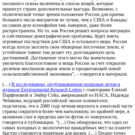
посевного сезона включены в список вещей, которые
принесут стране дополнительные выгоды. Возможно, с
политической точки зрения положение России для приема
большого числа мигрантов не лучше, чем у США и Канады;
на самом деле ксенофобия там, наверное, даже более
распространена. Но то, как Россия решает вопросы миграции
и собственные демографические проблемы, будет иметь
огромные последствия для США и остального мира. Россия
всегда хотела заселить свои обширные восточные земли, и
устойчивое таяние там делает эту долгожданную цель
достижимой. Достижение этого могло бы значительно
увеличить благосостояние и мощь России за счет открытия
десятков миллионов акров земли и процветающей новой
сельскохозяйственной экономики”, – говорится в материале.
(…)
В исследовании, опубликованном прошлым летом в
журнале Environmental Research Letters
с соавторами Еленой
Парфеновой и Эмбер Сойа, американкой из НАСА, Надежда
Чебакова, ведущий российский эколог-климатолог,
подсчитала, что к 2080 году вечная мерзлота в азиатской части
страны сократится более чем наполовину, по крайней мере, в
активном слое в пределах шести футов от поверхности,
говорится в публикации. “(…) Она обнаружила, что одно из
самых холодных и экологически враждебных мест на планете
быстро становится приятным для жизни. (…) Трудно точно