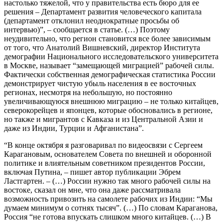
настолько тяжелой, что у правительства есть бюро для ее
решения – Департамент развития человеческого капитала
(департамент отклонил неоднократные просьбы об
интервью)”, – сообщается в статье. (…) Поэтому
неудивительно, что регион становится все более зависимым
от того, что Анатолий Вишневский, директор Института
демографии Национального исследовательского университета
в Москве, называет “замещающей миграцией” рабочей силы.
Фактически собственная демографическая статистика России
демонстрирует чистую убыль населения в ее восточных
регионах, несмотря на небольшую, но постоянно
увеличивающуюся внешнюю миграцию – не только китайцев,
северокорейцев и японцев, которые обосновались в регионе,
но также и мигрантов с Кавказа и из Центральной Азии и
даже из Индии, Турции и Афганистана”.
“В конце октября я разговаривал по видеосвязи с Сергеем
Карагановым, основателем Совета по внешней и оборонной
политике и влиятельным советником президентов России,
включая Путина, – пишет автор публикации Эбрем
Ластгартен. – (…) России нужно так много рабочей силы на
востоке, сказал он мне, что она даже рассматривала
возможность привозить на самолете рабочих из Индии: “Мы
думаем минимум о сотнях тысяч”. (…) По словам Караганова,
Россия “не готова впускать слишком много китайцев. (…) В