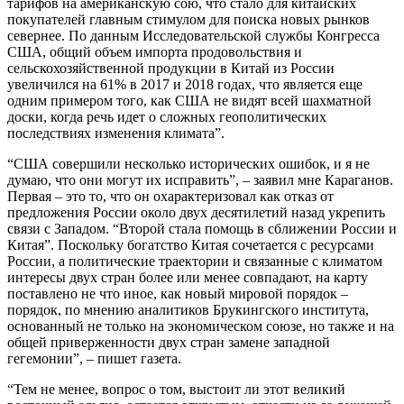
тарифов на американскую сою, что стало для китайских
покупателей главным стимулом для поиска новых рынков
севернее. По данным Исследовательской службы Конгресса
США, общий объем импорта продовольствия и
сельскохозяйственной продукции в Китай из России
увеличился на 61% в 2017 и 2018 годах, что является еще
одним примером того, как США не видят всей шахматной
доски, когда речь идет о сложных геополитических
последствиях изменения климата”.
“США совершили несколько исторических ошибок, и я не
думаю, что они могут их исправить”, – заявил мне Караганов.
Первая – это то, что он охарактеризовал как отказ от
предложения России около двух десятилетий назад укрепить
связи с Западом. “Второй стала помощь в сближении России и
Китая”. Поскольку богатство Китая сочетается с ресурсами
России, а политические траектории и связанные с климатом
интересы двух стран более или менее совпадают, на карту
поставлено не что иное, как новый мировой порядок –
порядок, по мнению аналитиков Брукингского института,
основанный не только на экономическом союзе, но также и на
общей приверженности двух стран замене западной
гегемонии”, – пишет газета.
“Тем не менее, вопрос о том, выстоит ли этот великий