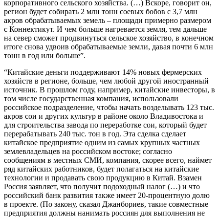
корпоративного сельского хозяйства. (…) Вскоре, говорит он,
регион будет собирать 2 млн тонн соевых бобов с 3,7 млн
акров обрабатываемых земель – площади примерно размером
с Коннектикут. И чем больше нагревается земля, тем дальше
на север сможет продвинуться сельское хозяйство, в конечном
итоге снова удвоив обрабатываемые земли, давая почти 6 млн
тонн в год или больше”.
“Китайские деньги поддерживают 14% новых фермерских
хозяйств в регионе, больше, чем любой другой иностранный
источник. В прошлом году, например, китайские инвесторы, в
том числе государственная компания, использовали
российское подразделение, чтобы начать возделывать 123 тыс.
акров сои и других культур в районе около Владивостока и
для строительства завода по переработке сои, который будет
перерабатывать 240 тыс. тон в год. Эта сделка сделает
китайское предприятие одним из самых крупных частных
землевладельцев на российском востоке; согласно
сообщениям в местных СМИ, компания, скорее всего, наймет
ряд китайских работников, будет полагаться на китайские
технологии и продавать свою продукцию в Китай. Взамен
Россия заявляет, что получит подоходный налог (…) и что
российский банк развития также имеет 20-процентную долю
в проекте. (По закону, сказал Джанбориев, такие совместные
предприятия должны нанимать россиян для выполнения не