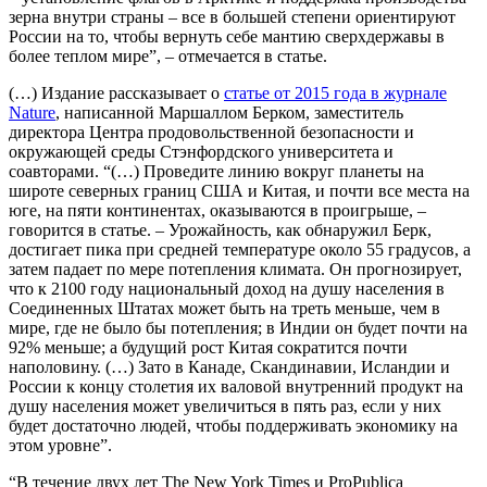
зерна внутри страны – все в большей степени ориентируют
России на то, чтобы вернуть себе мантию сверхдержавы в
более теплом мире”, – отмечается в статье.
(…) Издание рассказывает о
статье от 2015 года в журнале
Nature
, написанной Маршаллом Берком, заместитель
директора Центра продовольственной безопасности и
окружающей среды Стэнфордского университета и
соавторами. “(…) Проведите линию вокруг планеты на
широте северных границ США и Китая, и почти все места на
юге, на пяти континентах, оказываются в проигрыше, –
говорится в статье. – Урожайность, как обнаружил Берк,
достигает пика при средней температуре около 55 градусов, а
затем падает по мере потепления климата. Он прогнозирует,
что к 2100 году национальный доход на душу населения в
Соединенных Штатах может быть на треть меньше, чем в
мире, где не было бы потепления; в Индии он будет почти на
92% меньше; а будущий рост Китая сократится почти
наполовину. (…) Зато в Канаде, Скандинавии, Исландии и
России к концу столетия их валовой внутренний продукт на
душу населения может увеличиться в пять раз, если у них
будет достаточно людей, чтобы поддерживать экономику на
этом уровне”.
“В течение двух лет The New York Times и ProPublica