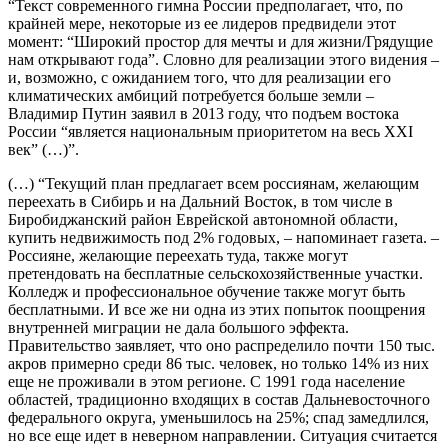
“Текст современного гимна России предполагает, что, по
крайней мере, некоторые из ее лидеров предвидели этот
момент: “Широкий простор для мечты и для жизни/Грядущие
нам открывают года”. Словно для реализации этого видения –
и, возможно, с ожиданием того, что для реализации его
климатических амбиций потребуется больше земли –
Владимир Путин заявил в 2013 году, что подъем востока
России “является национальным приоритетом на весь XXI
век” (…)”.
(…) “Текущий план предлагает всем россиянам, желающим
переехать в Сибирь и на Дальний Восток, в том числе в
Биробиджанский район Еврейской автономной области,
купить недвижимость под 2% годовых, – напоминает газета. –
Россияне, желающие переехать туда, также могут
претендовать на бесплатные сельскохозяйственные участки.
Колледж и профессиональное обучение также могут быть
бесплатными. И все же ни одна из этих попыток поощрения
внутренней миграции не дала большого эффекта.
Правительство заявляет, что оно распределило почти 150 тыс.
акров примерно среди 86 тыс. человек, но только 14% из них
еще не проживали в этом регионе. С 1991 года население
областей, традиционно входящих в состав Дальневосточного
федерального округа, уменьшилось на 25%; спад замедлился,
но все еще идет в неверном направлении. Ситуация считается