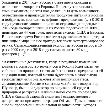
Украиной в 2014 году, Россия в ответ ввела санкции в
отношении импорта из Европы. Поначалу это казалось
самонаказанием, но этот шаг должен был дать возможность
отечественным производителям продуктов питания в России
и побудить их восполнить дефицит предложения. (…) К 2018
году путинские санкции принесли огромные дивиденды: с
2015 года экспорт пшеницы из России подскочил на 100%,
примерно до 44 млн тонн, превысив экспорт США и Европы.
В настоящее время Россия является крупнейшим экспортером
пшеницы в мире, на нее приходится почти четверть мирового
рынка. Сельскохозяйственный экспорт из России вырос в 16
раз с 2000 года и к 2018 году составил почти 30 млрд
долларов (…)”.
“В ближайшие десятилетия, когда в результате изменения
климата производство зерна и сои в России будет расти, ее
собственная продовольственная безопасность предоставит ей
еще один клин, который можно будет вбить в глобальную
геополитику, если она захочет этим воспользоваться.
Доминирование России в сельском хозяйстве, говорит Род
Шуновер, бывший директор по окружающей среде и
природным ресурсам в Национальном совете по разведке
США и бывший старший аналитик Государственного
департамента при администрации Обамы и Трампа, является
“новой проблемой национальной безопасности”, которая