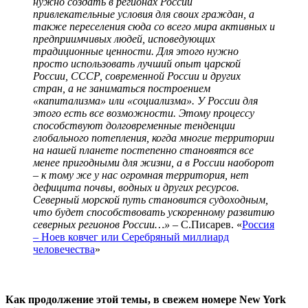
нужно создать в регионах России
привлекательные условия для своих граждан, а
также переселения сюда со всего мира активных и
предприимчивых людей, исповедующих
традиционные ценности. Для этого нужно
просто использовать лучший опыт царской
России, СССР, современной России и других
стран, а не заниматься построением
«капитализма» или «социализма». У России для
этого есть все возможности. Этому процессу
способствуют долговременные тенденции
глобального потепления, когда многие территории
на нашей планете постепенно становятся все
менее пригодными для жизни, а в России наоборот
– к тому же у нас огромная территория, нет
дефицита почвы, водных и других ресурсов.
Северный морской путь становится судоходным,
что будет способствовать ускоренному развитию
северных регионов России…» –
С.Писарев. «
Россия
– Ноев ковчег или Серебряный миллиард
человечества
»
Как продолжение этой темы, в свежем номере
New York