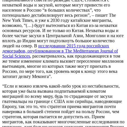
нехваткой воды и засухой, которые могут привести его
население в Россию “в больших количествах”, что
потенциально дестабилизирует весь регион”, – пишет The
New York Times, и уже к 2030 году китайские мигранты,
возможно, “(…) будут вытесняться из Китая из-за нехватки
основных ресурсов. И не только из Китая. Нехватка воды и
более частые засухи в Центральной Азии, Монголии и на юге
вплоть до Индии могут подтолкнуть большое количество
людей на север. В
исследовании 2015 года российских
демографов, опубликованном в The Mediterranean Journal of
Social Sciences
, рассматривалось, как продолжающееся в том
же темпе изменение климата вызовет переселение миллионов
вьетнамцев, многие из которых также могут приехать в
Россию, по мере того, как уровень моря к концу этого века
затопит дельту Меконга”.
“Если и можно извлечь какой-либо урок из нестабильности,
которая уже была вызвана подпитываемой климатом
миграцией по всему миру, будь то страдающие от засухи
гватемальцы на границе с США или сирийцы, наводняющие
Европу, так это то, что стратегия приема мигрантов почти
наверняка в большей степени пойдет на пользу России, чем
стратегия, которая пытается не допустить их. Прием
мигрантов, как показывают многочисленные исследования по
миграции, дает больше шансов сохранить суверенитет России