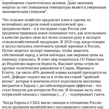
перемещение стратегических активов. Даже экономия
энергии за счет повышения температуры является умеренным
экономическим стимулом”.
“Но сельское хозяйство предлагает ключ к одному из
величайших ресурсов новой климатической эры –
продовольствию – и в последние годы Россия уже
продемонстрировала новое понимание того, как использовать
в качестве рычага свою все более сильную руку в экспорте
сельскохозяйственной продукции. В 2010 году, когда пожары
и засуха пытались уничтожить урожай зерновых в России,
Путин запретил экспорт пшеницы, чтобы защитить
собственный народ, а затем наблюдал, как мировые цены на
пшеницу утроились. В ответ мир пошатнулся. От Пакистана
до Индонезии выросла бедность. Высокие цены сотрясли
хрупкое политическое равновесие в Сирии, Марокко и
Египте, где около 40% дневной нормы калорий приходится на
хлеб. Дефицит подлил масла в огонь восстаний “арабской
весны”, которые в конечном итоге подтолкнули миллионы
мигрантов в Европу с дестабилизирующим эффектом – что
стало бонусом для интересов России. И большая часть этих
потрясений началась с пшеницы (…)”, – подчеркивает газета.
“Когда Европа и США ввели санкции в отношении России
после крушения малайзийского пассажирского самолета над