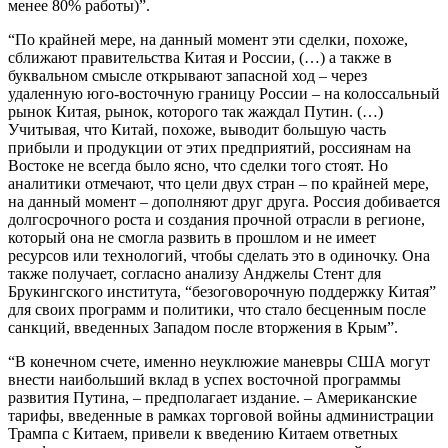
менее 80% работы)”.
“По крайней мере, на данный момент эти сделки, похоже,
сближают правительства Китая и России, (…) а также в
буквальном смысле открывают запасной ход – через
удаленную юго-восточную границу России – на колоссальный
рынок Китая, рынок, которого так жаждал Путин. (…)
Учитывая, что Китай, похоже, выводит большую часть
прибыли и продукции от этих предприятий, россиянам на
Востоке не всегда было ясно, что сделки того стоят. Но
аналитики отмечают, что цели двух стран – по крайней мере,
на данный момент – дополняют друг друга. Россия добивается
долгосрочного роста и создания прочной отрасли в регионе,
который она не смогла развить в прошлом и не имеет
ресурсов или технологий, чтобы сделать это в одиночку. Она
также получает, согласно анализу Анджелы Стент для
Брукингского института, “безоговорочную поддержку Китая”
для своих программ и политики, что стало бесценным после
санкций, введенных Западом после вторжения в Крым”.
“В конечном счете, именно неуклюжие маневры США могут
внести наибольший вклад в успех восточной программы
развития Путина, – предполагает издание. – Американские
тарифы, введенные в рамках торговой войны администрации
Трампа с Китаем, привели к введению Китаем ответных