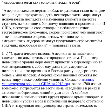
“недооценивается как геополитическая угроза”.
“Американским экспертам в области разведки стали ясны две
вещи: в один прекрасный день некоторые части мира могут
использовать последствия изменения климата в качестве
ступенек на лестнице к большему влиянию и процветанию. И
США, несмотря на свое отнюдь не неблагоприятное
географическое положение, скорее проиграют, чем выиграют
– не в последнюю очередь потому, что многие из
американских лидеров не могут представить себе масштабы
грядущих преобразований”, – указывает газета.
(…) “Стратегические вызовы Америки из-за изменения
климата связаны не только с продовольствием. Например,
повышение уровня моря может привести к перемещению 14
млн американцев к 2050 году, даже при умеренном
потеплении, в то время как в России риску подвергаются
менее 2 млн человек. Американские военные объекты по
всему миру также особенно уязвимы. Согласно
анализу
министерства обороны США за 2018 год
, около 1700 из них,
возможно, потребуется вывести из-за наводнения в реках и
затопления береговых линий и ураганов. А стойкое
нежелание в политических кругах правого крыла говорить о
повышении уровня моря и потеплении подорвало стратегию
США и затруднило для руководства страны возможность