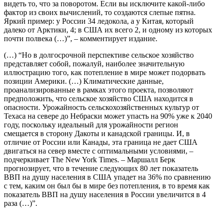
видеть то, что за поворотом. Если вы исключите какой-либо
фактор из своих вычислений, то создаются слепые пятна.
Яркий пример: у России 34 ледокола, а у Китая, который
далеко от Арктики, 4; в США их всего 2, и одному из которых
почти полвека (…)”, – комментирует издание.
(…) “Но в долгосрочной перспективе сельское хозяйство
представляет собой, пожалуй, наиболее значительную
иллюстрацию того, как потепление в мире может подорвать
позиции Америки. (…) Климатические данные,
проанализированные в рамках этого проекта, позволяют
предположить, что сельское хозяйство США находится в
опасности. Урожайность сельскохозяйственных культур от
Техаса на севере до Небраски может упасть на 90% уже к 2040
году, поскольку идеальный для урожайности регион
смещается в сторону Дакоты и канадской границы. И, в
отличие от России или Канады, эта граница не дает США
двигаться на север вместе с оптимальными условиями, –
подчеркивает The New York Times. – Маршалл Берк
прогнозирует, что в течение следующих 80 лет показатель
ВВП на душу населения в США упадет на 36% по сравнению
с тем, каким он был бы в мире без потепления, в то время как
показатель ВВП на душу населения в России увеличится в 4
раза (…)”.