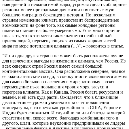
наводнений и невыносимой жары, угрожая сделать обширные
регионы менее пригодными для жизни и вызвать самую
большую миграцию беженцев в истории. Но нескольким
странам изменение климата предоставит беспрецедентные
возможности на фоне того, как самые холодные регионы
планеты становятся более умеренными. Есть много причин
полагать, что в эти места также начнется необычайный
приток людей, перемещающихся из самых жарких частей
мира по мере потепления климата (…)”, – говорится в статье.
“И ни одна другая страна не может быть расположена лучше
для извлечения выгоды из изменения климата, чем Россия. Из
всех северных стран Россия имеет самый большой
континентальный массив. Она расположена севернее, чем все
ее южно-азиатские соседи, в совокупности являющиеся домом
для самого большого населения в мире, которому грозит
перемещение из-за повышения уровня моря, засухи и
перегрева климата. Как и Канада, Россия богата ресурсами и
землей, и ей есть куда расти. Ожидается, что в ближайшие
десятилетия ее урожаи увеличатся за счет повышения
температуры, в то время как урожайность в США, Европе и
Индии будет снижаться. И случайно ли или благодаря хитрой
стратегии или, скорее всего, благодаря комбинации того и
другого, шаги, которые неуклонно предпринимали ее лидеры
– установление флагов в Арктике и поддержка производства