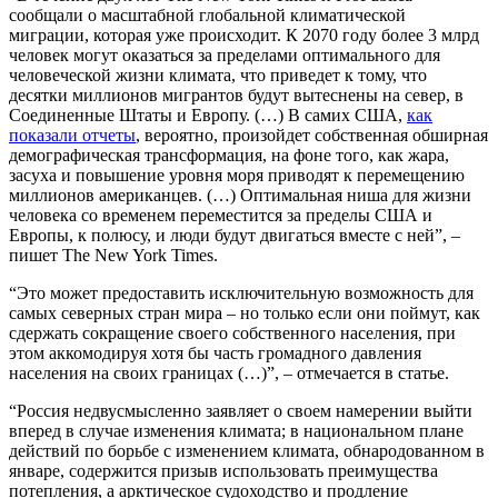
сообщали о масштабной глобальной климатической
миграции, которая уже происходит. К 2070 году более 3 млрд
человек могут оказаться за пределами оптимального для
человеческой жизни климата, что приведет к тому, что
десятки миллионов мигрантов будут вытеснены на север, в
Соединенные Штаты и Европу. (…) В самих США,
как
показали отчеты
, вероятно, произойдет собственная обширная
демографическая трансформация, на фоне того, как жара,
засуха и повышение уровня моря приводят к перемещению
миллионов американцев. (…) Оптимальная ниша для жизни
человека со временем переместится за пределы США и
Европы, к полюсу, и люди будут двигаться вместе с ней”, –
пишет The New York Times.
“Это может предоставить исключительную возможность для
самых северных стран мира – но только если они поймут, как
сдержать сокращение своего собственного населения, при
этом аккомодируя хотя бы часть громадного давления
населения на своих границах (…)”, – отмечается в статье.
“Россия недвусмысленно заявляет о своем намерении выйти
вперед в случае изменения климата; в национальном плане
действий по борьбе с изменением климата, обнародованном в
январе, содержится призыв использовать преимущества
потепления, а арктическое судоходство и продление