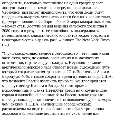
определить, насколько потепление на один градус делает
доступными новые земли на севере, но исследование
Чебаковой заставляет предположить, что если люди будут
продолжать выделять углекислый газ в больших количествах,
примерно половина Сибири – более 2 млрд квадратных миль
– может стать доступной для ведения сельского хозяйства к
2080 году, и в результате ее способность поддерживать
потенциальных климатических мигрантов может возрасти в
некоторых местах в девять раз”, – пишет The New York Times.
(…)
“(…) Сельскохозяйственное превосходство – это лишь малая
часть того, чего, по словам российских климатических
оптимистов, стране следует ожидать. Неуклонное таяние
арктического морского льда откроет новый судоходный путь,
который сократит время транзита из Юго-Восточной Азии в
Европу до 40%, а также сократит время путешествия до США,
что позволит России извлекать прибыль, контролируя этот
маршрут между Китаем и Запад. За некоторыми
исключениями, и Санкт-Петербург среди них, крупнейшие
города и важнейшие военные базы России также гораздо
менее уязвимы для затопления из-за повышения уровня моря,
чем, скажем, в США, крупнейшие города которых
расположены на воде и неизбежно потребуют триллионы
долларов в ближайшие десятилетия на укрепление или