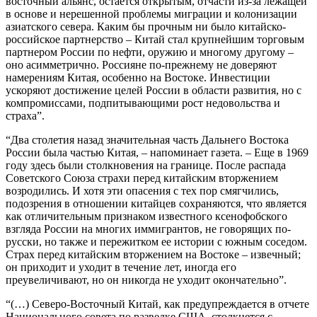
восточный альянс, остается открытым, отчасти из-за лежащей
в основе и нерешенной проблемы миграции и колонизации
азиатского севера. Каким бы прочным ни было китайско-
российское партнерство – Китай стал крупнейшим торговым
партнером России по нефти, оружию и многому другому –
оно асимметрично. Россияне по-прежнему не доверяют
намерениям Китая, особенно на Востоке. Инвестиции
ускоряют достижение целей России в области развития, но с
компромиссами, подпитывающими рост недовольства и
страха”.
“Два столетия назад значительная часть Дальнего Востока
России была частью Китая, – напоминает газета. – Еще в 1969
году здесь были столкновения на границе. После распада
Советского Союза страхи перед китайским вторжением
возродились. И хотя эти опасения с тех пор смягчились,
подозрения в отношении китайцев сохраняются, что является
как отличительным признаком известного ксенофобского
взгляда России на многих иммигрантов, не говорящих по-
русски, но также и пережитком ее истории с южным соседом.
Страх перед китайским вторжением на Востоке – извечный;
он приходит и уходит в течение лет, иногда его
преувеличивают, но он никогда не уходит окончательно”.
“(…) Северо-Восточный Китай, как предупреждается в отчете
Национального совета по разведке США, столкнется с