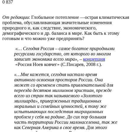
0
837
От редакции
: Глобальное потепление —острая климатическая
проблема, обуславливающая значительные изменения
природного и, как следствие, экономического,
демографического и др. баланса в мире. Как быть к этому
готовым и что можно уже предпринять?
«… Сегодня Россия – самое богатое природными
ресурсами государство, от которого во многом
зависит экономика всего мира», –
концепция
«Россия Ноев ковчег» (С.Писарев, 2008 г.).
«…Мне кажется, сегодня настало время
активного освоения просторов России. Она
может со временем стать привлекательной для
переезда десятков миллионов христиан, прежде
всего из стран так называемого «Золотого
миллиарда», приверженных традиционных
моральных и семейных ценностей, к тому же
испытывающих последствия миграционных
проблем у себя на родине. До сих пор большая
часть территории России малонаселенна, так же
как Северная Америка в свое время. Для этого