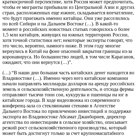
краткосрочной перспективе, хотя Россия может предпочитать,
чтобы ее мигранты прибывали из Центральной Азии и других
стран, расположенных еще южнее, складывается впечатление,
что будут приезжать именно китайцы. Они уже расселились
по всей Сибири и на Дальнем Востоке (…). В какой-то
момент в российских новостных статьях говорилось о более
1,5 млн китайцев, живущих на южных территориях России,
хотя точной статистики нет; некоторые эксперты говорят, что
это число, вероятно, намного ниже. В этом году многие
вернулись в Китай на фоне опасений закрытия границы из-за
коронавируса. Но большинство людей, в том числе Караганов,
ожидают, что они вернутся (…)”.
(…) “В наши дни большая часть китайских денег находится во
Владивостоке (…). Именно через него китайские компании
начали направлять миллиарды долларов на аренду российских
земель и сельскохозяйственную деятельность, и отсюда фермы
отправляют тысячи тонн сои, кукурузы и пшеницы на юг в
китайские города. В ходе видеозвонка из современного
конференц-зала со стеклянными стенами в Агентстве
Дальнего Востока по привлечению инвестиций и поддержке
экспорта во Владивостоке Абсамат Джанбориев, директор
агентства по инвестициям в сельское хозяйство, описывает
резкий рост сельскохозяйственного производства, который
может быть достигнут только за счет крупномасштабного