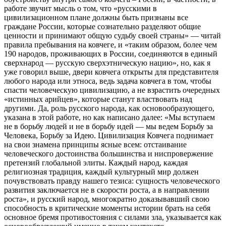
работе звучит мысль о том, что «русскими в
цивилизационном плане должны быть признаны все
граждане России, которые сознательно разделяют общие
ценности и принимают общую судьбу своей страны» — читай
правила пребывания на ковчеге, и «таким образом, более чем
190 народов, проживающих в России, соединяются в единый
сверхнарод — русскую сверхэтническую нацию», но, как я
уже говорил выше, двери ковчега открыты для представителя
любого народа или этноса, ведь задача ковчега в том, чтобы
спасти человеческую цивилизацию, а не взрастить очередных
«истинных арийцев», которые станут властвовать над
другими. Да, роль русского народа, как основообразующего,
указана в этой работе, но как написано далее: «Мы вступаем
не в борьбу людей и не в борьбу идей — мы ведем Борьбу за
Человека, Борьбу за Идею. Цивилизация Ковчега поднимает
на свои знамена принципы ясные всем: отстаивание
человеческого достоинства большинства и ниспровержение
претензий глобальной элиты. Каждый народ, каждая
религиозная традиция, каждый культурный мир должен
почувствовать правду нашего тезиса: сущность человеческого
развития заключается не в скорости роста, а в направлении
роста», и русский народ, многократно доказывавший свою
способность в критические моменты истории брать на себя
основное бремя противостояния с силами зла, указывается как