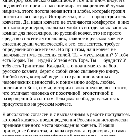
катастроф вселенского масштаба, в том или ином виде. Из
недавней истории – спасение мира от «коричневой чумы»
нацизма, этого потопа ненависти и злобы, который грозил
поглотить все вокруг. Исторически, мы — народ строитель
ковчегов. Да, наши ковчеги не отличаются комфортом, в них
нет кондиционеров, спальных удобств и отдельных ванных
комнат для пассажиров, но русский ковчег, это не просто
средство спасения утопающих, главное в русском ковчеге —
спасение души человеческой, а это, согласитесь, требует
определенного аскетизма. Но при этом, наш ковчег не
навязывает путь спасения силой. Ты – мусульманин? У тебя
есть Коран. Ты – иудей? У тебя есть Тора. Ты — буддист? У
тебя есть Трипитака. Каждый, кто поднимается на борт
русского ковчега, берет с собой свою священную книгу.
Любой путь, который ведет к сохранению исинных
человеческих ценностей, к пониманию добра, любви,
почитанию Бога, семьи, истории своих предков, всего того,
что отличает человека от похотливой, эгоистичной и
развращенной «золотым Тельцом» особи, допускается к
присутствию на русском ковчеге.
Я абсолютно согласен и с высказанным в работе постулатом,
который касается предопределения России как исторически
предназначенного места нахождения ковчега. И наши
природные богатства, и наша огромная территория, и само