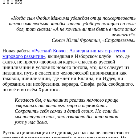
0
955
«Когда сын Фабия Максима убеждал отца пожертвовать
немногими людьми, чтобы занять удобную позицию на поле
боя, тот сказал: «А не хочешь ли ты быть в числе этих
немногих?»
Секст Юлий Фронтин, «Стратегемы»
Новая работа
«Русский Ковчег. Альтернативная стратегия
мирового развития»
, вышедшая в Изборском клубе – это, де
факто, не просто «дорожная карта» спасения русской
цивилизации в условиях нового потопа, это, как следует из
названия, путь к спасению человеческой цивилизации как
таковой, цивилизации, где «нет ни Еллина, ни Иудея, ни
обрезания, ни необрезания, варвара, Скифа, раба, свободного,
но всё и во всём Христос».
Казалось бы, в нынешних реалиях намного проще
закрыться от внешнего мира и переждать.
Сохранить себя самих и детей своих. Но если бы
мы поступали так, это означало бы, что потоп
уже у нас дома.
Русская цивилизация не единожды спасала человечество от