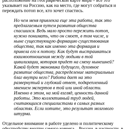
расположение на географической карте мира – все это
указывает на Россию, как на место, где могут собраться и
переждать потоп все, кто хочет спастись.
Но чем меня привлекла еще эта работа, так это
предлагаемым путем развития общества
спасшихся. Ведь мало просто пережить потоп,
нужно понимать, что он смоет, в том числе, и
ныне существующую формацию существования
общества, так как именно эта формация и
привела его к потопу. Как будут выстраиваться
взаимоотношения между людьми в той
цивилизации, которая придет на смену нынешней?
Какой будет экономика будущего, духовное
развитие общества, распределение материальных
благ внутри него? Работа дает на это
развернутый и глубокий ответ, подкрепленный
мнением экспертов в той или иной области.
Именно в этом, на мой взгляд, ценность данной
работы. Это коллективный труд людей,
считающихся специалистами в самых разных
областях. Если хотите, это результат мозгового
штурма.
Отдельное внимание в работе уделено и политическому
обустройству внутри самого ковчега – России, в частности, в