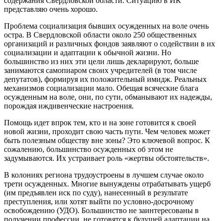
содержания Свердловской области. Ситуацию в ИК
представляю очень хорошо.
Проблема социализация бывших осужденных на воле очень
остра. В Свердловской области около 250 общественных
организаций и различных фондов заявляют о содействии в их
социализации и адаптации к обычной жизни. Но
большинство из них эти цели лишь декларируют, больше
занимаются самопиаром своих учредителей (в том числе
депутатов), формируя их положительный имидж. Реальных
механизмов социализации мало. Обещая всяческие блага
осужденным на воле, они, по сути, обманывают их надежды,
порождая иждивенческие настроения.
Помощь идет впрок тем, кто и на зоне готовится к своей
новой жизни, проходит свою часть пути. Чем человек может
быть полезным обществу вне зоны? Это ключевой вопрос. К
сожалению, большинство осужденных об этом не
задумываются. Их устраивает роль «жертвы обстоятельств».
В колониях региона трудоустроены в лучшем случае около
трети осужденных. Многие вынуждены отрабатывать ущерб
(им предъявлен иск по суду), нанесенный в результате
преступления, или хотят выйти по условно-досрочному
освобождению (УДО). Большинство не заинтересованы в
получении профессии, не готовятся к будущей адаптации на