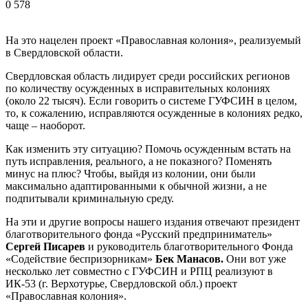
0
578
На это нацелен проект «Православная колония», реализуемый
в Свердловской области.
Свердловская область лидирует среди российских регионов
по количеству осужденных в исправительных колониях
(около 22 тысяч). Если говорить о системе ГУФСИН в целом,
то, к сожалению, исправляются осужденные в колониях редко,
чаще – наоборот.
Как изменить эту ситуацию? Помочь осужденным встать на
путь исправления, реального, а не показного? Поменять
минус на плюс? Чтобы, выйдя из колонии, они были
максимально адаптированными к обычной жизни, а не
подпитывали криминальную среду.
На эти и другие вопросы нашего издания отвечают президент
благотворительного фонда «Русский предприниматель»
Сергей Писарев
и руководитель благотворительного Фонда
«Содействие беспризорникам»
Бек Манасов.
Они вот уже
несколько лет совместно с ГУФСИН и РПЦ реализуют в
ИК-53 (г. Верхотурье, Свердловской обл.) проект
«Православная колония».