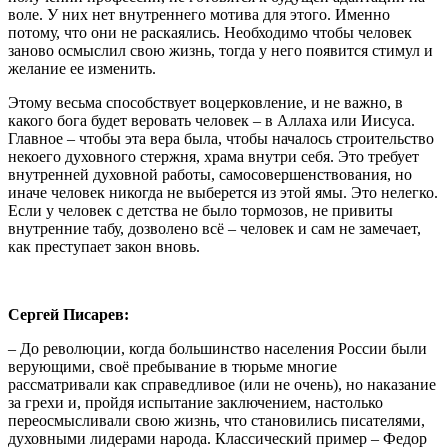
воле. У них нет внутреннего мотива для этого. Именно
потому, что они не раскаялись. Необходимо чтобы человек
заново осмыслил свою жизнь, тогда у него появится стимул и
желание ее изменить.
Этому весьма способствует воцерковление, и не важно, в
какого бога будет веровать человек – в Аллаха или Иисуса.
Главное – чтобы эта вера была, чтобы началось строительство
некоего духовного стержня, храма внутри себя. Это требует
внутренней духовной работы, самосовершенствования, но
иначе человек никогда не выберется из этой ямы. Это нелегко.
Если у человек с детства не было тормозов, не привиты
внутренние табу, дозволено всё – человек и сам не замечает,
как преступает закон вновь.
Сергей Писарев:
– До революции, когда большинство населения России были
верующими, своё пребывание в тюрьме многие
рассматривали как справедливое (или не очень), но наказание
за грехи и, пройдя испытание заключением, настолько
переосмысливали свою жизнь, что становились писателями,
духовными лидерами народа. Классический пример – Федор