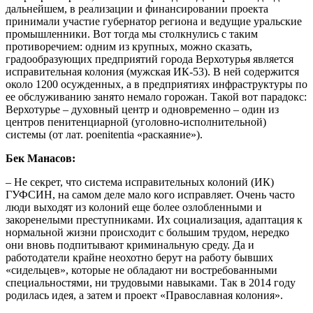
дальнейшем, в реализации и финансировании проекта
принимали участие губернатор региона и ведущие уральские
промышленники. Вот тогда мы столкнулись с таким
противоречием: одним из крупных, можно сказать,
градообразующих предприятий города Верхотурья является
исправительная колония (мужская ИК-53). В ней содержится
около 1200 осужденных, а в предприятиях инфраструктуры по
ее обслуживанию занято немало горожан. Такой вот парадокс:
Верхотурье – духовный центр и одновременно – один из
центров пенитенциарной (уголовно-исполнительной)
системы (от лат. poenitentia «раскаяние»).
Бек Манасов:
– Не секрет, что система исправительных колоний (ИК)
ГУФСИН, на самом деле мало кого исправляет. Очень часто
люди выходят из колоний еще более озлобленными и
закоренелыми преступниками. Их социализация, адаптация к
нормальной жизни происходит с большим трудом, нередко
они вновь подпитывают криминальную среду. Да и
работодатели крайне неохотно берут на работу бывших
«сидельцев», которые не обладают ни востребованными
специальностями, ни трудовыми навыками. Так в 2014 году
родилась идея, а затем и проект «Православная колония».