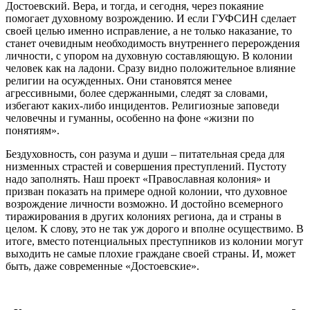
Достоевский. Вера, и тогда, и сегодня, через покаяние
помогает духовному возрождению. И если ГУФСИН сделает
своей целью именно исправление, а не только наказание, то
станет очевидным необходимость внутреннего перерождения
личности, с упором на духовную составляющую. В колонии
человек как на ладони. Сразу видно положительное влияние
религии на осужденных. Они становятся менее
агрессивными, более сдержанными, следят за словами,
избегают каких-либо инцидентов. Религиозные заповеди
человечны и гуманны, особенно на фоне «жизни по
понятиям».
Бездуховность, сон разума и души – питательная среда для
низменных страстей и совершения преступлений. Пустоту
надо заполнять. Наш проект «Православная колония» и
призван показать на примере одной колонии, что духовное
возрождение личности возможно. И достойно всемерного
тиражирования в других колониях региона, да и страны в
целом. К слову, это не так уж дорого и вполне осуществимо. В
итоге, вместо потенциальных преступников из колонии могут
выходить не самые плохие граждане своей страны. И, может
быть, даже современные «Достоевские».