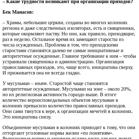
– Какие трудности возникают при организации приходов?
Бек Манасов:
– Храмы, небольшие церкви, созданы во многих колониях
региона и даже следственных изоляторах, есть и священники,
которые окормляют паству. Но они, как правило, приходящие,
раз в неделю. Остальное время их замещают старосты из
числа осужденных. Проблема в том, что приходскими
старостами становятся далеко не самые инициативные и
авторитетные осужденные. Главное требование к ним – чтобы
устраивали священника и администрацию. Организация
православных приходов, это, чаще всего, инициатива сверху.
И приживается она не всегда гладко.
У мусульман – иначе. Старостой чаще становятся
авторитетные осужденные. Мусульман на зоне – около 20%,
но их религиозная активность гораздо выше. В итоге
количество вероисповедальных объектов мусульман в
колониях превысило количество православных приходов.
Они сами тянутся к вере, к организации мечетей в колониях.
Это инициатива снизу.
Объединение мусульман в колониях приводит к тому, что они
отторгают уголовные нормы жизни «по понятиям».
Религиозные нормы и заповеди ислама часто для них значат