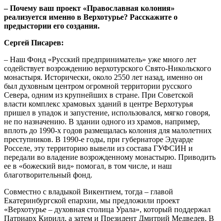
– Почему ваш проект «Православная колония»
реализуется именно в Верхотурье? Расскажите о
предыстории его создания.
Сергей Писарев:
– Наш Фонд «Русский предприниматель» уже много лет
содействует возрождению верхотурского Свято-Никольского
монастыря. Исторически, около 2550 лет назад, именно он
был духовным центром огромной территории русского
Севера, одним из крупнейших в стране. При Советской
власти комплекс храмовых зданий в центре Верхотурья
пришел в упадок и запустение, использовался, мягко говоря,
не по назначению. В здании одного из храмов, например,
вплоть до 1990-х годов размещалась колония для малолетних
преступников. В 1990-е годы, при губернаторе Эдуарде
Росселе, эту территорию вывели из состава ГУФСИН и
передали во владение возрожденному монастырю. Приводить
ее в «божеский вид» помогал, в том числе, и наш
благотворительный фонд.
Совместно с владыкой Викентием, тогда – главой
Екатеринбургской епархии, мы предложили проект
«Верхотурье – духовная столица Урала», который поддержал
Патриарх Кирилл, а затем и Президент Дмитрий Медведев. В