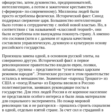
офицерство, затем духовенство, предпринимателей,
интеллигенцию, а потом и зажиточное крестьянство
(«фермеров» по-современному). Миллионы людей были
просто истреблены физически. Исторический факт: Синод
поддержал свержение царя. Большинство интеллигенции
было готово к сотрудничеству с любой новой властью. Но, в
соответствии с так называемой «классовой теорией», они
были истреблены или вынуждены покинуть страну. А именно
эти сословия (хотя и с далеким от идеала качеством)
составляли управленческую, духовную и культурную основу
российского государства.
Произошла замена одной, в основном русской элиты, на
совершенно другую. Исторический факт: в первое
революционное правительство входили евреи, поляки,
латыши, грузины – представители “угнетаемых царским
режимом народов”. Этнические русские в этом правительстве
остались в меньшинстве. Знаменитые «пароход Троцкого» из
США и «поезд Ильича» из Европы ввозили в Россию
политэмигрантов, занявших руководящие посты в
государстве. Для этих людей Россия и ее коренное население
не представляли особого интереса и были лишь материалом
для социального эксперимента. Но пожар мировой
революции так и не разгорелся – пришлось строить социализм
в одной, отдельно взятой стране. За счет сил и страданий в