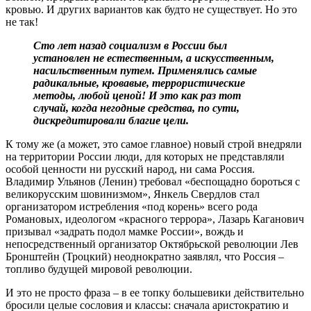
кровью. И других вариантов как будто не существует. Но это
не так!
Сто лет назад социализм в России был
установлен не естественным, а искусственным,
насильственным путем. Применялись самые
радикальные, кровавые, террористические
методы, любой ценой! И это как раз тот
случай, когда негодные средства, по сути,
дискредитировали благие цели.
К тому же (а может, это самое главное) новый строй внедряли
на территории России люди, для которых не представляли
особой ценности ни русский народ, ни сама Россия.
Владимир Ульянов (Ленин) требовал «беспощадно бороться с
великорусским шовинизмом», Янкель Свердлов стал
организатором истребления «под корень» всего рода
Романовых, идеологом «красного террора», Лазарь Каганович
призывал «задрать подол мамке России», вождь и
непосредственный организатор Октябрьской революции Лев
Бронштейн (Троцкий) неоднократно заявлял, что Россия –
топливо будущей мировой революции.
И это не просто фраза – в ее топку большевики действительно
бросили целые сословия и классы: сначала аристократию и