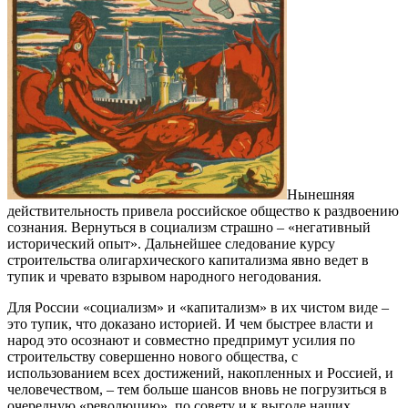
Нынешняя
действительность привела российское общество к раздвоению
сознания. Вернуться в социализм страшно – «негативный
исторический опыт». Дальнейшее следование курсу
строительства олигархического капитализма явно ведет в
тупик и чревато взрывом народного негодования.
Для России «социализм» и «капитализм» в их чистом виде –
это тупик, что доказано историей. И чем быстрее власти и
народ это осознают и совместно предпримут усилия по
строительству совершенно нового общества, с
использованием всех достижений, накопленных и Россией, и
человечеством, – тем больше шансов вновь не погрузиться в
очередную «революцию», по совету и к выгоде наших