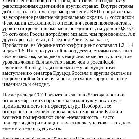
хозяйственного оборота страны, направлял на поддержку
революционных движений в других странах. Внутри страны
действовала система перераспределения ВВП, направленная
на ускоренное развитие национальных окраин. В Российской
Федерации коэффициент отношения уровня производства к
уровню потребления был меньше единицы, на уровне 0,8-0,7.
То есть сама Россия потребляла меньше, чем производила. А в
других республиках, в Средней Азии, Закавказье,
Прибалтике, на Украине этот коэффициент составлял 1,2, 1,4
и даже 1,6. Именно русский народ десятилетиями отказывал
себе во многом, вкладывал в национальные республики, где
уровень жизни был заметно выше, чем в российской
глубинке. К слову, судя по недавнему возмущенному
выступлению сенатора Эдуарда Росселя и другим фактам из
современной действительности, ситуация кардинально не
изменилась и сегодня.
После распада СССР что-то не слышно благодарности от
бывших «братских народов» за созданную у них с нуля
промышленность и инфраструктуру. Наоборот, все
быстренько переориентировались на Запад или Китай и
всячески подчеркивают свою «незалежность», часто
подвергая дискриминации «русских оккупантов» – тех, кто
еще не успел оттуда уехать.
Возможен ли был другой вариант? Не насильственным, а