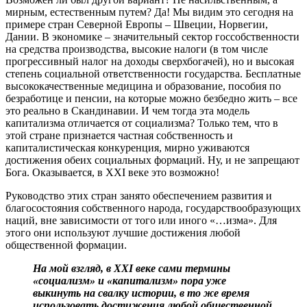
мирным, естественным путем? Да! Мы видим это сегодня на
примере стран Северной Европы – Швеции, Норвегии,
Дании. В экономике – значительный сектор госсобственности
на средства производства, высокие налоги (в том числе
прогрессивный налог на доходы сверхбогачей), но и высокая
степень социальной ответственности государства. Бесплатные
высококачественные медицина и образование, пособия по
безработице и пенсии, на которые можно безбедно жить – все
это реально в Скандинавии. И чем тогда эта модель
капитализма отличается от социализма? Только тем, что в
этой стране признается частная собственность и
капиталистическая конкуренция, мирно уживаются
достижения обеих социальных формаций. Ну, и не запрещают
Бога. Оказывается, в ХХI веке это возможно!
Руководство этих стран занято обеспечением развития и
благосостояния собственного народа, государствообразующих
наций, вне зависимости от того или иного «…изма». Для
этого они используют лучшие достижения любой
общественной формации.
На мой взгляд, в XXI веке сами термины
«социализм» и «капитализм» пора уже
выкинуть на свалку истории, в то же время
использовать достижения любой общественной