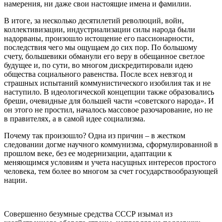
намерения, ни даже свои настоящие имена и фамилии.
В итоге, за несколько десятилетий революций, войн,
коллективизации, индустриализации силы народа были
надорваны, произошло истощение его пассионарности,
последствия чего мы ощущаем до сих пор. По большому
счету, большевики обманули его веру в обещанное светлое
будущее и, по сути, во многом дискредитировали идею
общества социального равенства. После всех невзгод и
страшных испытаний коммунистического изобилия так и не
наступило. В идеологической концепции также образовались
бреши, очевидные для большей части «советского народа». И
он этого не простил, началось массовое разочарование, но не
в правителях, а в самой идее социализма.
Почему так произошло? Одна из причин – в жестком
следовании догме научного коммунизма, сформулированной в
прошлом веке, без ее модернизации, адаптации к
меняющимся условиям и учета насущных интересов простого
человека, тем более во многом за счет государствообразующей
нации.
Совершенно безумные средства СССР изымал из