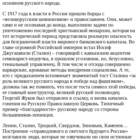
основном русского народа.
С 1917 года к власти в России пришли борцы с
«великорусским шовинизмом» и православием. Они, может
сами и не осознавая до конца, выполняли задачи по
уничтожению последней христианской монархии, которая на
тот исторический период представляла реальную опасность
для безграничной власти мирового банковского капитала. Во
главе огромной Российской империи встал Иосиф
Джугашвили (Сталин) – говорящий с кавказским акцентом
семинарист-недоучка, в прошлом уголовник, но, безусловно,
гениальный управленец. В том числе и отсюда совершенно
варварские, кровавые методы внедрения социализма. А те,
кто с придыханием вспоминает знаменитый тост Сталина «за
роль великого русского народа в победе над фашизмом»,
должны так же помнить, что после тоста символ этой победы,
ее главный конструктор, великий русский полководец
Георгий Жуков был отправлен в ссылку, и вновь начались
гонения на Русскую Православную Церковь. Типичный
пример «благодарности» русскому народу со стороны
большевиков-ленинцев.
Ленин, Сталин, Троцкий, Свердлов, Зиновьев, Каменев…
Построение «справедливого и светлого будущего России»
возглавили люди, которые не озвучивали ни свои истинные