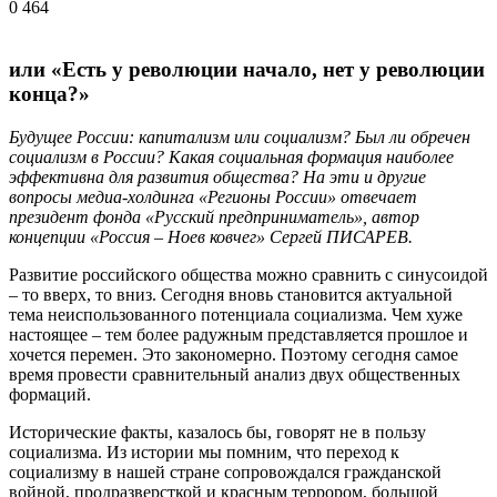
0
464
или «Есть у революции начало, нет у революции
конца?»
Будущее России: капитализм или социализм? Был ли обречен
социализм в России? Какая социальная формация наиболее
эффективна для развития общества? На эти и другие
вопросы медиа-холдинга «Регионы России» отвечает
президент фонда «Русский предприниматель», автор
концепции «Россия – Ноев ковчег» Сергей ПИСАРЕВ.
Развитие российского общества можно сравнить с синусоидой
– то вверх, то вниз. Сегодня вновь становится актуальной
тема неиспользованного потенциала социализма. Чем хуже
настоящее – тем более радужным представляется прошлое и
хочется перемен. Это закономерно. Поэтому сегодня самое
время провести сравнительный анализ двух общественных
формаций.
Исторические факты, казалось бы, говорят не в пользу
социализма. Из истории мы помним, что переход к
социализму в нашей стране сопровождался гражданской
войной, продразверсткой и красным террором, большой