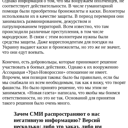
Однако информация о том, что мы вооружаем ополченцев, не
соответствует действительности. В числе гуманитарной
помощи были приобретены бронежилеты и каски. Волонтеры
использовали их в качестве защиты. В период перемирия они
занимались разминированием, дежурством и
патрулированием территорий. Всем известно, что там
происходили различные преступления, в том числе
мародерские. В связи с этим волонтерам нужны были
средства защиты. Даже корреспондентам для поездки на
Украину выдают каски и бронежилеты, но это же не значит,
что они едут воевать.
Конечно, есть добровольцы, которые принимают решение
участвовать в боевых действиях. Однако к их вооружению
Ассоциация
«Урал-Новороссии» отношение не имеет.
Впрочем, моя позиция такова: было бы правильно, если бы
мы снабжали их всем необходимым, так как я вижу, что творят
фашисты. Но было принято решение, что мы этим не
занимаемся. «Новая газета» написала, что якобы мы боимся
ответственности, но это не так. Оснований для принятия
такого решения было очень много.
Зачем СМИ распространяют о нас
негативную информацию? Версий
несколько: либо это заказ, либо им