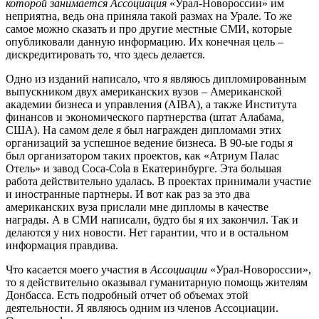
которой занимается Ассоциация
«Урал-Новороссии» им
неприятна, ведь она приняла такой размах на Урале. То же
самое можно сказать и про другие местные СМИ, которые
опубликовали данную информацию. Их конечная цель –
дискредитировать то, что здесь делается.
Одно из изданий написало, что я являюсь дипломированным
выпускником двух американских вузов – Американской
академии бизнеса и управления (AIBA), а также Института
финансов и экономического партнерства (штат Алабама,
США). На самом деле я был награжден дипломами этих
организаций за успешное ведение бизнеса. В 90-ые годы я
был организатором таких проектов, как «Атриум Палас
Отель» и завод Coca-Cola в Екатеринбурге. Эта большая
работа действительно удалась. В проектах принимали участие
и иностранные партнеры. И вот как раз за это два
американских вуза прислали мне дипломы в качестве
награды. А в СМИ написали, будто бы я их закончил. Так и
делаются у них новости. Нет гарантии, что и в остальном
информация правдива.
Что касается моего участия в
Ассоциации
«Урал-Новороссии»,
то я действительно оказывал гуманитарную помощь жителям
Донбасса. Есть подробный отчет об объемах этой
деятельности. Я являюсь одним из членов Ассоциации.