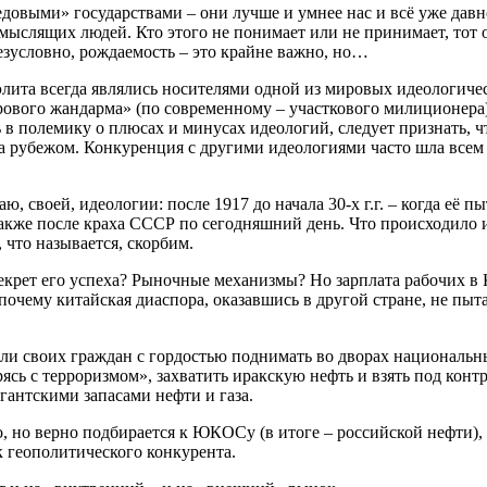
довыми» государствами – они лучше и умнее нас и всё уже давно
мыслящих людей. Кто этого не понимает или не принимает, тот об
езусловно, рождаемость – это крайне важно, но…
 элита всегда являлись носителями одной из мировых идеологиче
рового жандарма» (по современному – участкового милиционера)
 в полемику о плюсах и минусах идеологий, следует признать, 
а рубежом. Конкуренция с другими идеологиями часто шла всем 
ю, своей, идеологии: после 1917 до начала 30-х г.г. – когда её
акже после краха СССР по сегодняшний день. Что происходило и
 что называется, скорбим.
крет его успеха? Рыночные механизмы? Но зарплата рабочих в КНР
очему китайская диаспора, оказавшись в другой стране, не пыт
 своих граждан с гордостью поднимать во дворах национальные
ь с терроризмом», захватить иракскую нефть и взять под контро
игантскими запасами нефти и газа.
о, но верно подбирается к ЮКОСу (в итоге – российской нефти)
к геополитического конкурента.