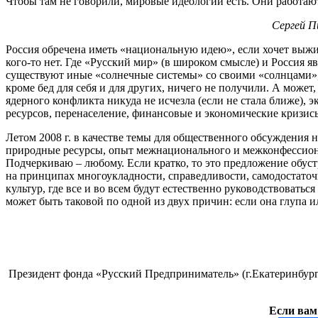
Чтобы там не говорили, мировые идеологии есть. Они работаю
Сергей П
Россия обречена иметь «национальную идею», если хочет выжить
кого-то нет. Где «Русский мир» (в широком смысле) и Россия я
существуют иные «солнечные системы» со своими «солнцами», 
кроме бед для себя и для других, ничего не получили. А може
ядерного конфликта никуда не исчезла (если не стала ближе),
ресурсов, перенаселение, финансовые и экономические кризисы,
Летом 2008 г. в качестве темы для общественного обсуждения 
природные ресурсы, опыт межнационального и межконфессионна
Подчеркиваю – любому. Если кратко, то это предложение обуст
на принципах многоукладности, справедливости, самодостаточ
культур, где все и во всем будут естественно руководствоват
может быть таковой по одной из двух причин: если она глупа
Президент фонда «Русский Предприниматель» (г.Екатеринбург
Если вам