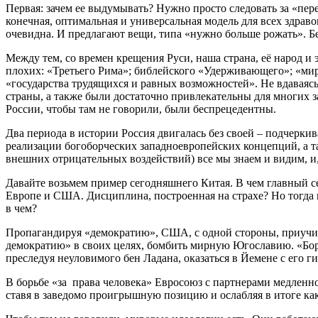
Первая: зачем ее выдумывать? Нужно просто следовать за «пере
конечная, оптимальная и универсальная модель для всех здраво
очевидна. И предлагают вещи, типа «нужно больше рожать». Б
Между тем, со времен крещения Руси, наша страна, её народ и
плохих: «Третьего Рима»; библейского «Удерживающего»; «ми
«государства трудящихся и равных возможностей». Не вдаваясь
страны, а также были достаточно привлекательны для многих з
России, чтобы там не говорили, были беспрецедентны.
Два периода в истории Россия двигалась без своей – подчеркива
реализации богоборческих западноевропейских концепций, а т
внешних отрицательных воздействий) все мы знаем и видим, и,
Давайте возьмем пример сегодняшнего Китая. В чем главный се
Европе и США. Дисциплина, построенная на страхе? Но тогда п
в чем?
Пропагандируя «демократию», США, с одной стороны, приучили
демократию» в своих целях, бомбить мирную Югославию. «Боряс
преследуя неуловимого бен Ладана, оказаться в Йемене с его г
В борьбе «за права человека» Евросоюз с партнерами медленн
ставя в заведомо проигрышную позицию и ослабляя в итоге ка