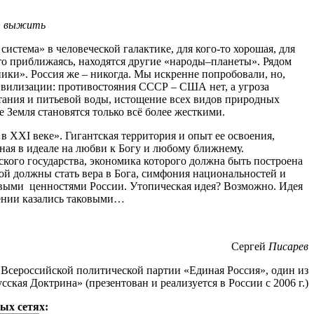
ет выжить
истема» в человеческой галактике, для кого-то хорошая, для
, то приближаясь, находятся другие «народы–планеты». Рядом
ики». Россия же – никогда. Мы искренне попробовали, но,
цивилизации: противостояния СССР – США нет, а угроза
итания и питьевой воды, истощение всех видов природных
 Земля становятся только всё более жесткими.
в XXI веке». Гигантская территория и опыт ее освоения,
ная в идеале на любви к Богу и любому ближнему.
кого государства, экономика которого должна быть построена
ой должны стать вера в Бога, симфония национальностей и
ековыми ценностями России. Утопическая идея? Возможно. Идея
дении казались таковыми…
Сергей
Писарев
 Всероссийской политической партии «Единая Россия», один из
кая Доктрина» (презентован и реализуется в России с 2006 г.)
ых сетях: