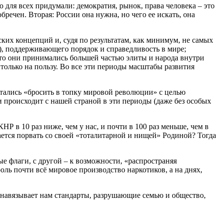
 для всех придумали: демократия, рынок, права человека – это
речен. Вторая: России она нужна, но чего ее искать, она
ских концепций и, судя по результатам, как минимум, не самых
, поддерживающего порядок и справедливость в мире;
что они принимались большей частью элиты и народа внутри
только на пользу. Во все эти периоды масштабы развития
 пытались «бросить в топку мировой революции» с целью
 происходит с нашей страной в эти периоды (даже без особых
 в 10 раз ниже, чем у нас, и почти в 100 раз меньше, чем в
ается порвать со своей «тоталитарной и нищей» Родиной? Тогда
 флаги, с другой – к возможности, «распространяя
ль почти всё мировое производство наркотиков, а на днях,
, навязывает нам стандарты, разрушающие семью и общество,