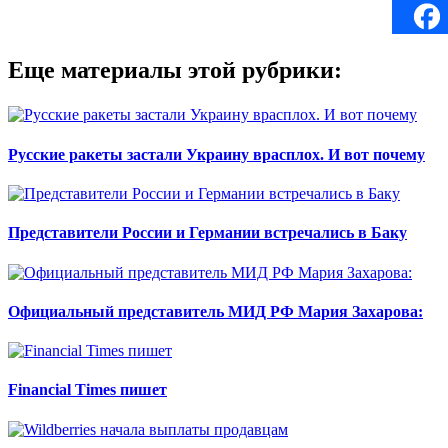
Еще материалы этой рубрики:
Русские ракеты застали Украину врасплох. И вот почему
Представители России и Германии встречались в Баку
Официальный представитель МИД РФ Мария Захарова:
Financial Times пишет