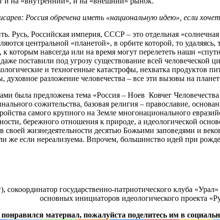
т и на «внутренний», и на «внешний» рынок.
исарев: Россия обречена иметь «национальную идею», если хоч
. Русь, Российская империя, СССР – это отдельная «солнечная с
вляются центральной «планетой», в орбите которой, то удаляясь
к которым навсегда или на время могут перелететь наши «спутн
т, даже поставили под угрозу существование всей человеческой 
 экологические и техногенные катастрофы, нехватка продуктов п
 духовное разложение человечества – все эти вызовы на планете
нами была предложена тема «Россия – Ноев Ковчег Человечества 
льного сожительства, базовая религия – православие, основан
ройства самого крупного на Земле многонационального евразийс
ности, бережного отношения к природе, а идеологической основ
ься в своей жизнедеятельности десятью Божьими заповедями и в
 или же если нереализуема. Впрочем, большинство идей при рож
), сокоординатор государственно-патриотического клуба «Урал»
основных инициаторов идеологического проекта «Русс
 понравился материал, пожалуйста поделитесь им в социальн