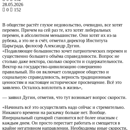
28.05.2026
0
152
В обществе растёт глухое недовольство, очевидно, все хотят
перемен. Причем на сей раз те, кто хотят либеральных
перемен, в абсолютном меньшинстве. Они хотят их из-за
рубежа, а это не в счёт, отметил директор Института
Царьграда, философ Александр Дугин.
«Подавляющее большинство хочет патриотических перемен и
существенно большего объёма справедливости. Вопрос не
столько даже вектора, сколько скорости и содержательности.
Вектор на государство-цивилизацию совершенно
правильный. Но он включает солидарное общество и
социальную справедливость, верность традиционным
ценностям и настоящее историческое просвещение. Всё это
заявлено. Осталось воплотить в жизнь»,
— заявил Дугин, отметив, что тут возникает вопрос скорости.
«Начинать всё это осуществлять надо сейчас и стремительно.
Никакого времени на раскачку больше нет. Вообще.
Инерциальный сценарий становится всё более опасным с
каждым днем. Он просто перестает работать и смещается в
крайне негативном направлении. Необходимы иные скорости,