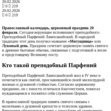
20.02.2026
0
219
20.02.2026
0
219
Православный календарь, церковный праздник 20
февраля.
Сегодня верующие вспоминают преподобного
Преподобный Парфений Лампсакийский. В народной
традиции этот день получил название
«Могущница»
или
Луковый день
. Праздник сочетает церковную память святого
и древние бытовые обычаи, связанные с подготовкой к весне
и предстоящему Великому посту.
Кто такой преподобный Парфений
Преподобный Парфений Лампсакийский жил в IV веке и
почитается как святой, прославившийся своей милосердной
жизнью и духовной стойкостью. Согласно церковному
преданию, он с юности отличался благочестием, помогал
нуждающимся и посвятил себя служению Церкви.
В православной традиции память святого связана с
молитвами о духовной крепости и телесном здравии.
Верующие обращаются к нему с просьбами об укреплении