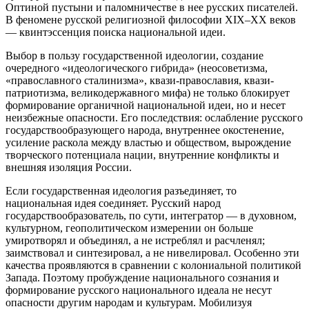
Оптиной пустыни и паломничестве в нее русских писателей.
В феномене русской религиозной философии XIX–XX веков
— квинтэссенция поиска национальной идеи.
Выбор в пользу государственной идеологии, создание
очередного «идеологического гибрида» (неосоветизма,
«православного сталинизма», квази-православия, квази-
патриотизма, великодержавного мифа) не только блокирует
формирование органичной национальной идеи, но и несет
неизбежные опасности. Его последствия: ослабление русского
государствообразующего народа, внутреннее окостенение,
усиление раскола между властью и обществом, вырождение
творческого потенциала нации, внутренние конфликты и
внешняя изоляция России.
Если государственная идеология разъединяет, то
национальная идея соединяет. Русский народ
государствообразователь, по сути, интегратор — в духовном,
культурном, геополитическом измерении он больше
умиротворял и объединял, а не истреблял и расчленял;
заимствовал и синтезировал, а не нивелировал. Особенно эти
качества проявляются в сравнении с колониальной политикой
Запада. Поэтому пробуждение национального сознания и
формирование русского национального идеала не несут
опасности другим народам и культурам. Мобилизуя