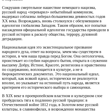
Сокрушив смертельное нашествие немецкого нацизма,
русский народ «переварил» небытийный коммунизм,
выдержал соблазны либерал-большевизма девяностых годов
ХХ века. Возрождаясь, вновь столкнулся с обезумевшим в
идеологии глобализма Западом. Таким образом, все попытки
насаждения официальной идеологии государства приводили в
русской истории к расколу общества, террору, духовной
деградации.
Национальная идея это экзистенциальное призвание
народного духа, ответ на вопросы, зачем мы существуем в
истории, в чем наша правда перед Богом. Она онтологична,
проистекает из глубин народного бытия, открыта в служении
высшему Добру, Истине, Красоте, религиозна и нравственна
по содержанию, воплощается в культуре, а не в
бюрократических документах. Это национальный идеал,
который, как всякий идеал, исторически не реализуется
вполне, но указывает на истинный путь народа, является
критерием его исторического выбора и самооценки.
В XIX веке в проевропейском властном и культурном слое
пробудилась тяга к подлинно русской традиции: в
Отечественной войне 1812 года, в Золотом веке русской
культуры, в славянофилах, в возрождении монашества