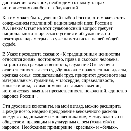
достижения всех эпох, необходимо отряхнуть прах
исторических ошибок и заблуждений.
Каким может быть духовный выбор России, что может стать
содержанием подлинной национальной идеи России в
XXI веке? Ответ на этот судьбоносный вопрос требует
национального творческого усилия и обсуждения, но
некоторые параметры его уже наметились в нашей общей
судьбе.
В Указе президента сказано: «К традиционным ценностям
относятся жизнь, достоинство, права и свободы человека,
патриотизм, гражданственность, служение Отечеству и
ответственность за его судьбу, высокие нравственные идеалы,
крепкая семья, созидательный труд, приоритет духовного над
материальным, гуманизм, милосердие, справедливость,
коллективизм, взаимопомощь и взаимоуважение,
историческая память и преемственность поколений, единство
народов России».
Эти духовные константы, на мой взгляд, можно расширить.
Прежде всего, назрело преодоление вековечного раскола —
между «западниками» и «почвенниками», между властью и
обществом, правящим и культурным слоем («элитой») и
народом. Необходимо примирение «красных» и «белых»,