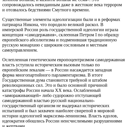
сопровождалось невиданным даже в жестокие века террором
и отозвалось бедствиями Смутного времени.
Существенные элементы идеологизации были и в реформах
патриарха Никона, что породило великий раскол. В
имперской России роль государственной идеологии играла
концепция «самодержавия», склеенная Петром I по образцу
европейского абсолютизма и подменившая традиционную
русскую монархию с широким сословным и местным
самоуправлением.
Ослепленная генетическим европоцентризмом самодержавная
власть уступила историческим вызовам только по
европейским лекалам — в России насаждается западная
форма многопартийного парламентаризма. В итоге
Государственная дума становится трибуной и штабом
революционных сил. Это и было основной причиной
катастрофы России начала ХХ века. Ослабленный
«замораживающей» либо судорожно отступающей
самодержавной властью русский национально-
государственный организм не выдержал исторических
испытаний и был захвачен наиболее свирепой в мировой
истории идеологией марксизма-ленинизма. Власть идолов,
идеократия обошлись России неисчислимыми разрушениями
и жертвами.