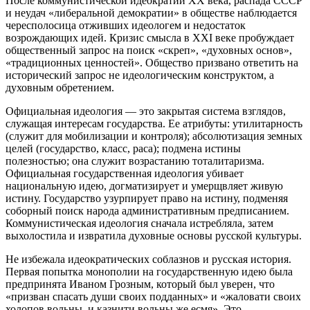
После коммунистической идеократии ХХ века, распада СССР
и неудач «либеральной демократии» в обществе наблюдается
чересполосица отживших идеологем и недостаток
возрождающих идей. Кризис смысла в XXI веке пробуждает
общественный запрос на поиск «скреп», «духовных основ»,
«традиционных ценностей». Общество призвано ответить на
исторический запрос не идеологическим конструктом, а
духовным обретением.
Официальная идеология — это закрытая система взглядов,
служащая интересам государства. Ее атрибуты: утилитарность
(служит для мобилизации и контроля); абсолютизация земных
целей (государство, класс, раса); подмена истины
полезностью; она служит возрастанию тоталитаризма.
Официальная государственная идеология убивает
национальную идею, догматизирует и умерщвляет живую
истину. Государство узурпирует право на истину, подменяя
соборный поиск народа административным предписанием.
Коммунистическая идеология сначала истребляла, затем
выхолостила и извратила духовные основы русской культуры.
Не избежала идеократических соблазнов и русская история.
Первая попытка монополии на государственную идею была
предпринята Иваном Грозным, который был уверен, что
«призван спасать души своих подданных» и «жаловати своих
холопов вольны, и казнити вольны же есмя». Это