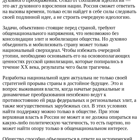
духовного преображения. Отказ от соблазнов идеологии —
это акт духовного взросления нации. Россия сможет ответить
на вызовы времени, только если найдет в себе силы следовать
своей подлинной идее, а не строить очередную идеологию.
Задачи, объективно стоящие перед страной, требуют
общенационального напряжения, что невозможно без
консолидации элит и мобилизации общества. Но духовно
объединить и мобилизовать страну может только
национальный сверхидеал. Чтобы избежать очередной
утопии, необходимо основывать его на основополагающих
ценностях русской цивилизации, которые попирались в
течение XX века, результаты чего были трагичны.
Разработка национальной идеи актуальна не только своей
стратегией прорыва страны в достойное будущее. Это и
вопрос выживания власти, когда начатые радикальные и
динамичные преобразования неизбежно ведут к
противостоянию ей ряда федеральных и региональных элит, а
также могущественных зарубежных сил. В этих условиях
найти поддержку можно только в обществе. При этом
верховная власть в России не может и не должна опираться на
какую-либо политическую частичность, то есть партию, но
может найти опору только в общенациональном интересе.
Общество способно объединиться в ответе на исторический