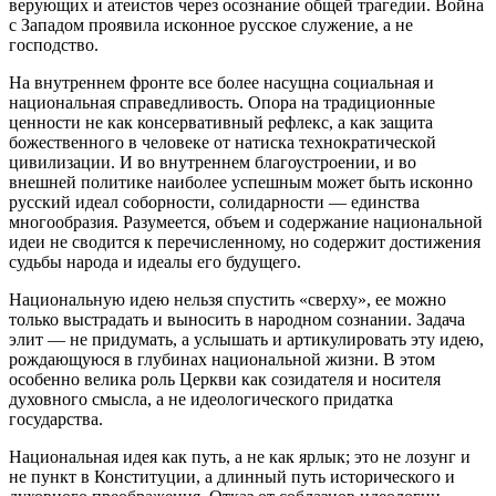
верующих и атеистов через осознание общей трагедии. Война
с Западом проявила исконное русское служение, а не
господство.
На внутреннем фронте все более насущна социальная и
национальная справедливость. Опора на традиционные
ценности не как консервативный рефлекс, а как защита
божественного в человеке от натиска технократической
цивилизации. И во внутреннем благоустроении, и во
внешней политике наиболее успешным может быть исконно
русский идеал соборности, солидарности — единства
многообразия. Разумеется, объем и содержание национальной
идеи не сводится к перечисленному, но содержит достижения
судьбы народа и идеалы его будущего.
Национальную идею нельзя спустить «сверху», ее можно
только выстрадать и выносить в народном сознании. Задача
элит — не придумать, а услышать и артикулировать эту идею,
рождающуюся в глубинах национальной жизни. В этом
особенно велика роль Церкви как созидателя и носителя
духовного смысла, а не идеологического придатка
государства.
Национальная идея как путь, а не как ярлык; это не лозунг и
не пункт в Конституции, а длинный путь исторического и