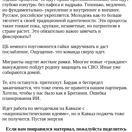
глубоко изнутри- без пафоса и надрыва. Тихонько, медленно,
но фундаментально- укрепление и внутреннее и внешнее.
Русское, российское укрепляется. Молодежь как-то больше
тяготеет к своей традиционной идентичности. Эти процессы
такие тонкие пока, хрупкие, незаметные, но патриотизм в
стране растет. Это обязательно важно замечать и
фиксировать!!
ЦБ немного поугомонится гайки закручивать и даст
послабление. Ощущение- что команда сверху идет.
Мигранты ощутят жесткие рамки. Многие новые «граждане»
вынужденно пойдут родину защищать на СВО. Иные уже
собираются домой.
Те, кто останутся- притихнут. Бардак и беспредел
заканчивается, что тоже очень не нравится нашим партнерам.
Хотели, чтобы у нас было как в Британии. Ошибка
планирования ИИ.
Идет работа по методичкам на Кавказе с
«националистическими идеями», но и Кавказ поджечь тоже
не получится. Пустая энергия
Если вам понравился материал, пожалуйста поделитесь