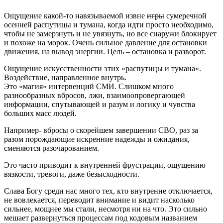
Ощущение какой-то навязываемой извне
игры
сумеречной
осенней распутицы и тумана, когда идти просто необходимо,
чтобы не замерзнуть и не увязнуть, но все снаружи блокирует
и похоже на морок. Очень сильное давление для остановки
движения, на вывод энергии. Цель – остановка и разворот.
Ощущение искусственности этих «распутицы и тумана».
Воздействие, направленное внутрь.
Это «магия» интервенций СМИ. Слишком много
разнообразных вбросов, лжи, взаимоопровергающей
информации, спутывающей и разум и логику и чувства
больших масс людей.
Например- вбросы о скорейшем завершении СВО, раз за
разом порождающие искренние надежды и ожидания,
сменяются разочарованием.
Это часто приводит к внутренней фрустрации, ощущению
вязкости, тревоги, даже безысходности.
Слава Богу среди нас много тех, кто внутренне отключается,
не вовлекается, переводит внимание и видит насколько
сильнее, мощнее мы стали, несмотря ни на что. Это сильно
мешает развернуться процессам под кодовым названием