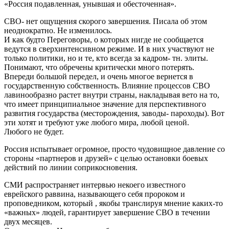
«Россия подавленная, унывшая и обесточенная».
СВО- нет ощущения скорого завершения. Писала об этом
неоднократно. Не изменилось.
И как будто Переговоры, о которых нигде не сообщается
ведутся в сверхинтенсивном режиме. И в них участвуют не
только политики, но и те, кто всегда за кадром- тн. элиты.
Понимают, что обречены критически много потерять.
Впереди большой передел, и очень многое вернется в
государственную собственность. Влияние процессов СВО
лавинообразно растет внутри страны, накладывая вето на то,
что имеет принципиальное значение для перспективного
развития государства (месторождения, заводы- пароходы). Вот
эти хотят и требуют уже любого мира, любой ценой.
Любого не будет.
Россия испытывает огромное, просто чудовищное давление со
стороны «партнеров и друзей» с целью остановки боевых
действий по линии соприкосновения.
СМИ распространяет интервью некоего известного
еврейского раввина, называющего себя пророком и
проповедником, который , якобы транслируя мнение каких-то
«важных» людей, гарантирует завершение СВО в течении
двух месяцев.