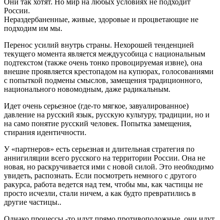
Они так хотят. Но мир на любых условиях не подходит
России.
Нераздербаненные, живые, здоровые и процветающие не
подходим им мы.
Перенос усилий внутрь страны. Нехорошей тенденцией
текущего момента является междуусобица с национальным
подтекстом (также очень тонко провоцируемая извне), она
внешне проявляется крестопадом на купюрах, голосованиями
с попыткой подмены смыслов, замещения традиционного,
национального новомодным, даже радикальным.
Идет очень серьезное (где-то мягкое, завуалированное)
давление на русский язык, русскую культуру, традиции, но и
на само понятие русский человек. Попытка замещения,
стирания идентичности.
У «партнеров» есть серьезная и длительная стратегия по
аннигиляции всего русского на территории России. Она не
новая, но раскручивается ими с новой силой. Это необходимо
увидеть, распознать. Если посмотреть немного с другого
ракурса, работа ведется над тем, чтобы мы, как частицы не
просто исчезли, стали ничем, а как будто превратились в
другие частицы..
Однако процессы -то идут прямо противоположные, они идут