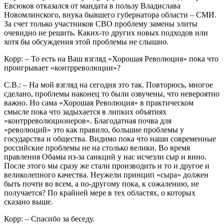
Евсюков отказался от мандата в пользу Владислава
Новомлинского, внука бывшего губернатора области – СМИ.
За счет только участников СВО проблему замены элиты
очевидно не решить. Каких-то других новых подходов или
хотя бы обсуждения этой проблемы не слышно.
Корр: – То есть на Ваш взгляд «Хорошая Революция» пока что
проигрывает «контрреволюции»?
С.В.: – На мой взгляд на сегодня это так. Повторюсь, многое
сделано, проблемы наконец то были озвучены, что невероятно
важно. Но сама «Хорошая Революция» в практическом
смысле пока что задыхается в липких объятиях
«контрреволюционеров». Благодатная почва для
«революций» это как правило, большие проблемы у
государства и общества. Видимо пока что наши современные
российские проблемы не на столько велики. Во время
правления Обамы из-за санкций у нас исчезли сыр и вино.
После этого мы сразу же стали производить и то и другое и
великолепного качества. Неужели принцип «сыра» должен
быть почти во всем, а по-другому пока, к сожалению, не
получается? По крайней мере в тех областях, о которых
сказано выше.
Корр: – Спасибо за беседу.