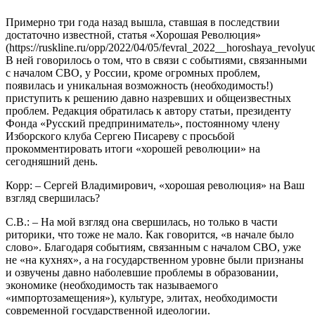
Примерно три года назад вышла, ставшая в последствии
достаточно известной, статья «Хорошая Революция»
(https://ruskline.ru/opp/2022/04/05/fevral_2022__horoshaya_revolyuc
В ней говорилось о том, что в связи с событиями, связанными
с началом СВО, у России, кроме огромных проблем,
появилась и уникальная возможность (необходимость!)
приступить к решению давно назревших и общеизвестных
проблем. Редакция обратилась к автору статьи, президенту
Фонда «Русский предприниматель», постоянному члену
Изборского клуба Сергею Писареву с просьбой
прокомментировать итоги «хорошей революции» на
сегодняшний день.
Корр: – Сергей Владимирович, «хорошая революция» на Ваш
взгляд свершилась?
С.В.: – На мой взгляд она свершилась, но только в части
риторики, что тоже не мало. Как говорится, «в начале было
слово». Благодаря событиям, связанным с началом СВО, уже
не «на кухнях», а на государственном уровне были признаны
и озвучены давно наболевшие проблемы в образовании,
экономике (необходимость так называемого
«импортозамещения»), культуре, элитах, необходимости
современной государственной идеологии.