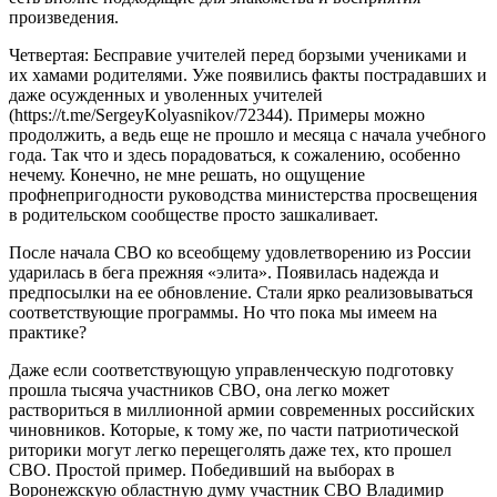
произведения.
Четвертая: Бесправие учителей перед борзыми учениками и
их хамами родителями. Уже появились факты пострадавших и
даже осужденных и уволенных учителей
(https://t.me/SergeyKolyasnikov/72344). Примеры можно
продолжить, а ведь еще не прошло и месяца с начала учебного
года. Так что и здесь порадоваться, к сожалению, особенно
нечему. Конечно, не мне решать, но ощущение
профнепригодности руководства министерства просвещения
в родительском сообществе просто зашкаливает.
После начала СВО ко всеобщему удовлетворению из России
ударилась в бега прежняя «элита». Появилась надежда и
предпосылки на ее обновление. Стали ярко реализовываться
соответствующие программы. Но что пока мы имеем на
практике?
Даже если соответствующую управленческую подготовку
прошла тысяча участников СВО, она легко может
раствориться в миллионной армии современных российских
чиновников. Которые, к тому же, по части патриотической
риторики могут легко перещеголять даже тех, кто прошел
СВО. Простой пример. Победивший на выборах в
Воронежскую областную думу участник СВО Владимир