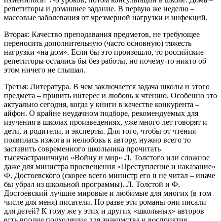
репетиторы и домашнее задание. В первую же неделю –
массовые заболевания от чрезмерной нагрузки и инфекций.
Вторая: Качество преподавания предметов, не требующее
переносить дополнительную (часто основную) тяжесть
нагрузки «на дом». Если бы это произошло, то российские
репетиторы остались бы без работы, но почему-то никто об
этом ничего не слышал.
Третья: Литература. В чем заключается задача школы и этого
предмета – привить интерес и любовь к чтению. Особенно это
актуально сегодня, когда у книги в качестве конкурента –
айфон. О крайне неудачном подборе, рекомендуемых для
изучения в школах произведениях, уже много лет говорят и
дети, и родители, и эксперты. Для того, чтобы от чтения
появилась изжога и нелюбовь к автору, нужно всего то
заставить современного школьника прочитать
тысячастраничную «Войну и мир» Л. Толстого или сложное
даже для министра просвещения «Преступление и наказание»
Ф. Достоевского (скорее всего министр его и не читал – иначе
бы убрал из школьной программы). Л. Толстой и Ф.
Достоевский лучшие мировые и любимые для многих (в том
числе для меня) писатели. Но разве эти романы они писали
для детей? К тому же у этих и других «школьных» авторов
есть вполне подходящие для знакомства и восприятия