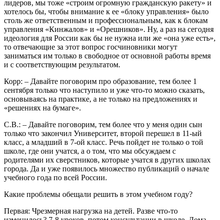
лидеров, мы тоже «строим огромную гражданскую ракету» и
хотелось бы, чтобы внимание к ее «блоку управления» было
столь же ответственным и профессиональным, как к блокам
управления «Кинжалов» и «Орешников». Ну, а раз на сегодня
идеология для России как бы не нужна или же «она уже есть»,
то отвечающие за этот вопрос госчиновники могут
заниматься им только в свободное от основной работы время
и с соответствующим результатом.
Корр: – Давайте поговорим про образование, тем более 1
сентября только что наступило и уже что-то можно сказать,
основываясь на практике, а не только на предложениях и
«решениях на бумаге».
С.В.: – Давайте поговорим, тем более что у меня один сын
только что закончил Университет, второй перешел в 11-ый
класс, а младший в 7-ой класс. Речь пойдет не только о той
школе, где они учатся, а о том, что мы обсуждаем с
родителями их сверстников, которые учатся в других школах
города. Да и уже появилось множество публикаций о начале
учебного года по всей России.
Какие проблемы обещали решить в этом учебном году?
Первая: Чрезмерная нагрузка на детей. Разве что-то
изменилось? 7-8 уроков, потом консультации в школе. Дома –