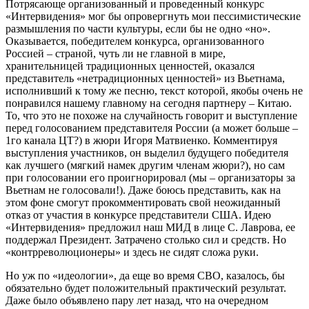
Потрясающе организованный и проведенный конкурс
«Интервидения» мог бы опровергнуть мои пессимистические
размышления по части культуры, если бы не одно «но».
Оказывается, победителем конкурса, организованного
Россией – страной, чуть ли не главной в мире,
хранительницей традиционных ценностей, оказался
представитель «нетрадиционных ценностей» из Вьетнама,
исполнивший к тому же песню, текст которой, якобы очень не
понравился нашему главному на сегодня партнеру – Китаю.
То, что это не похоже на случайность говорит и выступление
перед голосованием представителя России (а может больше –
1го канала ЦТ?) в жюри Игоря Матвиенко. Комментируя
выступления участников, он выделил будущего победителя
как лучшего (мягкий намек другим членам жюри?), но сам
при голосовании его проигнорировал (мы – организаторы за
Вьетнам не голосовали!). Даже боюсь представить, как на
этом фоне смогут прокомментировать свой неожиданный
отказ от участия в конкурсе представители США. Идею
«Интервидения» предложил наш МИД в лице С. Лаврова, ее
поддержал Президент. Затрачено столько сил и средств. Но
«контрреволюционеры» и здесь не сидят сложа руки.
Но уж по «идеологии», да еще во время СВО, казалось, бы
обязательно будет положительный практический результат.
Даже было объявлено пару лет назад, что на очередном