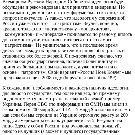
Всемирном Русском Народном Соборе эта идеология будет
обсуждена и рекомендована для принятия и внедрения. Но
неожиданно для многих на этом форуме было сказано, что
вопрос не актуален. А также, что идеология у современной
России уже есть и это – «патриотизм». Звучит, конечно,
красиво, только вот «патриотизм» у «монархистов»,
«коммунистов» и «либералов» понимается по-разному, вплоть
до взаимного уничтожения в интересах этого самого
«патриотизма». Не удивительно, что в последнее время
дискуссия между их представителями вновь обострилась и
становится все более жаркой. Я по-прежнему считаю, что
сначала общегосударственная, полезная большинству и
принятая большинством идеология, а уже потом и на ее
основе – патриотизм. Свой вариант «Россия Ноев Ковчег» мы
предложили еще в 2008 году (https://rnk-concept.ru/239/).
К сожалению, необходимость и важность наличия идеологии
для любого государства, тем более нашего, по-прежнему
недопонимается, несмотря на наглядный свежий пример
Украины. Перед СВО (по информации из СМИ) мы влили в
ее экономику 200 млрд $, а США – 5 млрд $ в идеологию. Это,
как если бы мы строили на Украине огромную ракету за 200
млрд, а американцы ее блок управления за 5. Результат на
лицо. Здесь у себя в России, под руководством, пожалуй,
одного из лучших (а может и лучшего) государственных