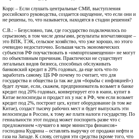
Корр: – Если слушать центральные СМИ, выступления
российского руководства, создается ощущение, что если они и
не решены, то, что называется, находятся в стадии решения?
С.В.: – Безусловно, там, где государство подключилось по
серьезному, в том числе деньгами, результаты впечатляющие –
это ВПК, ТЭК, сельское хозяйство, что уже хорошо, но этого
очевидно недостаточно. Большая часть экономических
субъектов РФ поучаствовать в «импортозамещении» не могут
по объективным причинам. Практически не существует
легальных видов бизнеса, способных обслуживать
банковский кредит в 20% годовых, да еще хоть что-то
заработать самому. ЦБ РФ почему то считает, что для
государства и общества (а так же для «борьбы с инфляцией»)
будет лучше, если, скажем, предприниматель возьмет в банке
кредит под 20% годовых, конвертирует его в юани, купит в
Китае велосипеды и продаст их у нас в РФ, чем если возьмет
кредит под 2%, построит цех, купит оборудование (в том же
Китае), создаст тысячу рабочих мест и будет выпускать эти
велосипеды в России, к тому же платя налоги государству. По
гениальности этот подход может поспорить разве что с
предложением «лучшего в мире министра финансов»
господина Кудрина – оставлять выручку от продажи нефти и
газа на Западе. К слову, сегодня эти средства (кроме того, что