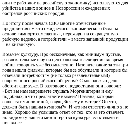
они не работают на российскую экономику) используются для
убийства наших воинов в Новороссии и ежедневных
обстрелов российских городов.
По итогу после начала СВО многие отечественные
предприятия вместо ожидаемого экономического бума на
основе «импортозамещения», переходят на сокращенную
рабочую неделю, а потребители – вместо западной продукции
– на китайскую.
Возьмем культуру. Про бесконечные, как минимум пустые,
развлекательные шоу на центральном телевидение во время
войны говорить уже бессмысленно. Назовите какие за эти три
года вышли фильмы, которые бы все обсуждали и которые бы
отвечали потребностям (не только развлекательным!)
современного российского общества? С молодежью дело
обстоит еще хуже. В разговоре с подростками они говорят:
«Вот вы нам запрещаете слушать Моргенштерна и ему
подобных, а что предлагаете взамен? Шамана, который
сошелся с чиновницей, годящейся ему в матери? Он что,
должен быть нашим кумиром?». И что им ответить лично я не
знаю. Хорошо бы услышать ответ от тех, кто за это отвечает,
но видимо у нашего министерства культуры есть задачи и
поважнее.