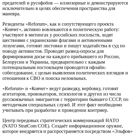
предателей и русофобов — иллюзорные и демонстрируются
исключительно в целях обеспечения пространства для
маневра.
Резиденты «Reforum», как и сопутствующего проекта
«Ковчег», активно вовлекаются в политическую работу:
участвуют в митингах у российских посольств, ходят
шествиями с украинскими флагами и антивоенными
лозунгами, готовят листовки и пишут ходатайства в суд по
поводу активистов. Проводят развед-опросы для
формирования досье на каждого прибывшего из России,
Белорусии и Украины, предварительно с каждым
потенциальным постояльцем проводится офлайн-
собеседование, с целью выявления политических взглядов и
отношения к СВО и поиска нелояльных.
«Reforum» и «Ковчег» ведут разведку, вербовку, готовят
агитаторов, провокаторов, психологов и других из числа
русскоязычных эмигрантов с территории бывшего СССР, по
методичкам специальных служб. И этот факт необходимо
учитывать при разработке и проведении контрмер.
Центр передовых стратегических коммуникаций НАТО
(NATO StratCom COE). Создаёт информационное оружие,
которое внедряется и распространяется посредством «Эльфов»