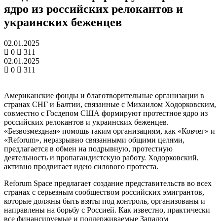
ядро из российских релокантов и
украинских беженцев
02.01.2025
0
311
02.01.2025
0
311
Американские фонды и благотворительные организации в
странах СНГ и Балтии, связанные с Михаилом Ходорковским,
совместно с Госдепом США формируют протестное ядро из
российских релокантов и украинских беженцев.
«Безвозмездная» помощь таким организациям, как «Ковчег» и
«Reforum», неразрывно связанными общими целями,
предлагается в обмен на подрывную, протестную
деятельность и пропагандистскую работу. Ходорковский,
активно продвигает идею силового протеста.
Reforum Space предлагает создание представительств во всех
странах с серьезным сообществом российских эмигрантов,
которые должны быть взяты под контроль, организованы и
направлены на борьбу с Россией. Как известно, практически
все финансируемые и поддерживаемые Западом