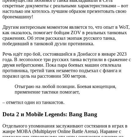
преимущества любимого танка выкладывали в Сеть
секретные документы с реальными характеристиками – вот
настолько им хотелось лучшим образом презентовать свою
бронемашину!
Другим интересным моментом является то, что опыт в WoT,
как оказалось, помогает бойцам ZOV в реальных танковых
сражениях. Об этом рассказал экипаж русского танка,
победивший в танковой дуэли противника.
Речь идёт про бой, состоявшийся в Донбассе в январе 2023
года. В лесополосе три русских танка вступили в сражение с
двумя небратскими. Пока пара боевых машин отвлекала
противника, третий танк незаметно подъехал с фланга и
поразил цель на расстоянии 500 метров.
Отыграю на любой позиции. Боевая концепция,
применение тактики помогает,
– отметил один из танкистов.
Dota 2 и
Mobile
Legends:
Bang
Bang
Отдельного упоминания заслуживают состязания в играх в
жанре MOBA (Multiplayer Online Battle Arena). Наравне с
командными стрелялками эти игры считаются одними из