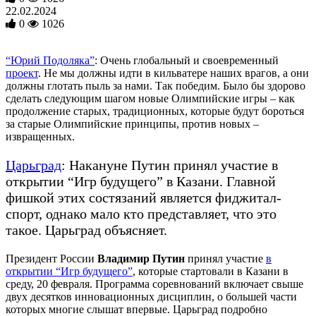
22.02.2024
0
1026
“Юрий Подоляка”
: Очень глобальный и своевременный
проект
. Не мы должны идти в кильватере наших врагов, а они
должны глотать пыль за нами. Так победим. Было бы здорово
сделать следующим шагом новые Олимпийские игры – как
продолжение старых, традиционных, которые будут бороться
за старые Олимпийские принципы, против новых –
извращенных.
Царьград
: Накануне Путин принял участие в
открытии “Игр будущего” в Казани. Главной
фишкой этих состязаний является фиджитал-
спорт, однако мало кто представляет, что это
такое. Царьград объясняет.
Президент России
Владимир Путин
принял участие
в
открытии “Игр будущего”
, которые стартовали в Казани в
среду, 20 февраля. Программа соревнований включает свыше
двух десятков инновационных дисциплин, о большей части
которых многие слышат впервые. Царьград подробно