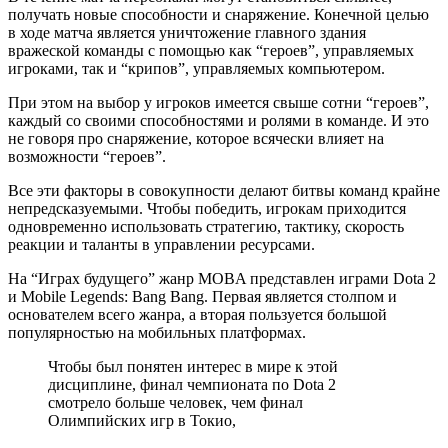
получать новые способности и снаряжение. Конечной целью
в ходе матча является уничтожение главного здания
вражеской команды с помощью как “героев”, управляемых
игроками, так и “крипов”, управляемых компьютером.
При этом на выбор у игроков имеется свыше сотни “героев”,
каждый со своими способностями и ролями в команде. И это
не говоря про снаряжение, которое всячески влияет на
возможности “героев”.
Все эти факторы в совокупности делают битвы команд крайне
непредсказуемыми. Чтобы победить, игрокам приходится
одновременно использовать стратегию, тактику, скорость
реакции и таланты в управлении ресурсами.
На “Играх будущего” жанр MOBA представлен играми Dota 2
и Mobile Legends: Bang Bang. Первая является столпом и
основателем всего жанра, а вторая пользуется большой
популярностью на мобильных платформах.
Чтобы был понятен интерес в мире к этой
дисциплине, финал чемпионата по Dota 2
смотрело больше человек, чем финал
Олимпийских игр в Токио,