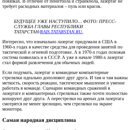
повязках. В отличие от пейнтбола и страйкбола, лазертаг не
требует расходных материалов – пуль или красок.
БУДУЩЕЕ УЖЕ НАСТУПИЛО… ФОТО: ПРЕСС-
СЛУЖБА ГЛАВЫ РЕСПУБЛИКИ
ТАТАРСТАН/
RAIS.TATARSTAN.RU.
Интересно, что изначально лазертаг придумали в США в
1960-х годах в качестве средства для проведения занятий по
тактической и огневой подготовке. А в 1970-х годах похожая
система появилась и в СССР. А уже в начале 1980-х лазертаг
стал формой развлечения для обычных людей.
Если подумать, лазертаг и командные компьютерные
стрелялки идеально дополняют друг друга. И там и там важны
меткость, скорость реакции, тактическое мышление и умение
работать в команде. Сценарии командных сражений в
лазертаге и компьютерных стрелялках также почти полностью
копируют друг друга. А перестрелки на аренах для лазертага
смотрятся не менее зрелищно, чем стрелялки на экране
монитора.
Самая народная дисциплина