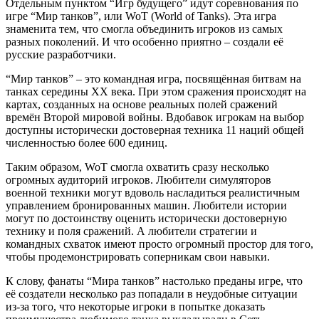
Отдельным пунктом “Игр будущего” идут соревнования по
игре “Мир танков”, или WoT (World of Tanks). Эта игра
знаменита тем, что смогла объединить игроков из самых
разных поколений. И что особенно приятно – создали её
русские разработчики.
“Мир танков” – это командная игра, посвящённая битвам на
танках середины XX века. При этом сражения происходят на
картах, созданных на основе реальных полей сражений
времён Второй мировой войны. Вдобавок игрокам на выбор
доступны исторически достоверная техника 11 наций общей
численностью более 600 единиц.
Таким образом, WoT смогла охватить сразу несколько
огромных аудиторий игроков. Любители симуляторов
военной техники могут вдоволь насладиться реалистичным
управлением бронированных машин. Любители истории
могут по достоинству оценить исторически достоверную
технику и поля сражений. А любители стратегии и
командных схваток имеют просто огромный простор для того,
чтобы продемонстрировать соперникам свои навыки.
К слову, фанаты “Мира танков” настолько преданы игре, что
её создатели несколько раз попадали в неудобные ситуации
из-за того, что некоторые игроки в попытке доказать