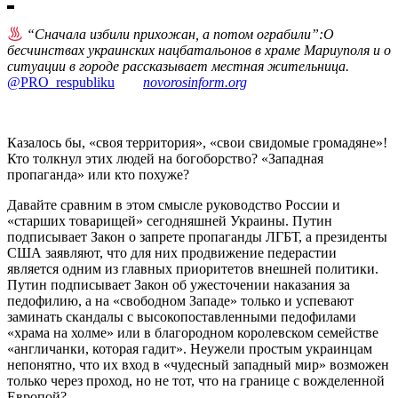
“Сначала избили прихожан, а потом ограбили”:О
бесчинствах украинских нацбатальонов в храме Мариуполя и о
ситуации в городе рассказывает местная жительница.
@PRO_respubliku
novorosinform.org
Казалось бы, «своя территория», «свои свидомые громадяне»!
Кто толкнул этих людей на богоборство? «Западная
пропаганда» или кто похуже?
Давайте сравним в этом смысле руководство России и
«старших товарищей» сегодняшней Украины. Путин
подписывает Закон о запрете пропаганды ЛГБТ, а президенты
США заявляют, что для них продвижение педерастии
является одним из главных приоритетов внешней политики.
Путин подписывает Закон об ужесточении наказания за
педофилию, а на «свободном Западе» только и успевают
заминать скандалы с высокопоставленными педофилами
«храма на холме» или в благородном королевском семействе
«англичанки, которая гадит». Неужели простым украинцам
непонятно, что их вход в «чудесный западный мир» возможен
только через проход, но не тот, что на границе с вожделенной
Европой?