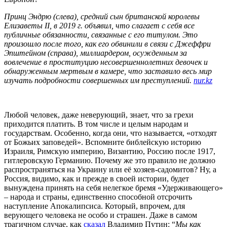
Принц Эндрю (слева), средний сын британской королевы
Елизаветы II, в 2019 г. объявил, что слагает с себя все
публичные обязанности, связанные с его титулом. Это
произошло после того, как его обвинили в связи с Джеффри
Эпштейном (справа), миллиардером, осужденным за
вовлечение в проституцию несовершеннолетних девочек и
обнаруженным мертвым в камере, что заставило весь мир
изучать подробности совершенных им преступлений.
nur.kz
Любой человек, даже неверующий, знает, что за грехи
приходится платить. В том числе и целым народам и
государствам. Особенно, когда они, что называется, «отходят
от Божьих заповедей». Вспомните библейскую историю
Израиля, Римскую империю, Византию, Россию после 1917,
гитлеровскую Германию. Почему же это правило не должно
распространяться на Украину или её хозяев-садомитов? Ну, а
Россия, видимо, как и прежде в своей истории, будет
вынуждена принять на себя нелегкое бремя «Удерживающего»
– народа и страны, единственно способной отсрочить
наступление Апокалипсиса. Который, впрочем, для
верующего человека не особо и страшен. Даже в самом
трагичном случае, как
сказал
Владимир Путин: “
Мы как