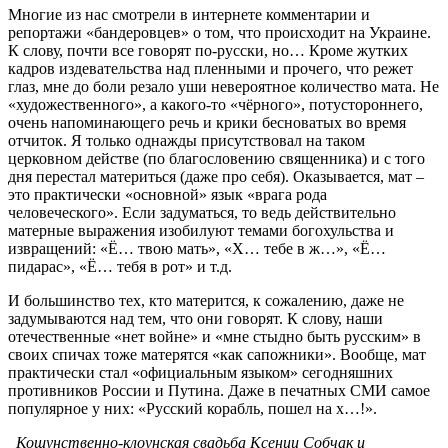
Многие из нас смотрели в интернете комментарии и
репортажи «бандеровцев» о том, что происходит на Украине.
К слову, почти все говорят по-русски, но… Кроме жутких
кадров издевательства над пленными и прочего, что режет
глаз, мне до боли резало уши невероятное количество мата. Не
«художественного», а какого-то «чёрного», потустороннего,
очень напоминающего речь и крики бесноватых во время
отчиток. Я только однажды присутствовал на таком
церковном действе (по благословению священника) и с того
дня перестал материться (даже про себя). Оказывается, мат –
это практически «основной» язык «врага рода
человеческого». Если задуматься, то ведь действительно
матерные выражения изобилуют темами богохульства и
извращений: «Ё… твою мать», «Х… тебе в ж…», «Ё…
пидарас», «Ё… тебя в рот» и т.д.
И большинство тех, кто матерится, к сожалению, даже не
задумываются над тем, что они говорят. К слову, наши
отечественные «нет войне» и «мне стыдно быть русским» в
своих спичах тоже матерятся «как сапожники». Вообще, мат
практически стал «официальным языком» сегодняшних
противников России и Путина. Даже в печатных СМИ самое
популярное у них: «Русский корабль, пошел на х…!».
Кощунственно-клоунская свадьба Ксении Собчак и