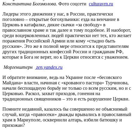
Константина Богомолова.
Фото соцсети
culturavrn.ru
Лидеры этого движения у нас, в России, практически
поголовно – открытые богохульники: езда на венчание в
Церковь в катафалке, дикие скачки «за свободу» в
православном храме и так далее и тому подобное. И наоборот,
среди воцерковленных людей практически нет тех, кто желает
поражения Российской Армии или кому «стыдно быть
русским». Это же в полной мере относится к представителям
других традиционных конфессий России и гражданам РФ,
которые в Бога не верят, но к Церкви относятся с уважением.
Моргенштерн
zen.yandex.ru
И обратите внимание, ведь на Украине после «бесовского
Майдана» власти, начиная с «кровавого пастора» Турчинова,
начали беспощадную борьбу не только со всем русским, но и с
Церковью. Раскол, захват приходов, гонения на
традиционных священников – это и есть разрушение Церкви.
Помните недавний, казалось бы совершенно не объяснимый
случай, когда «правосеки» дважды врывались в православный
храм в Мариуполе, осквернили алтарь, избили батюшку и
прихожан?