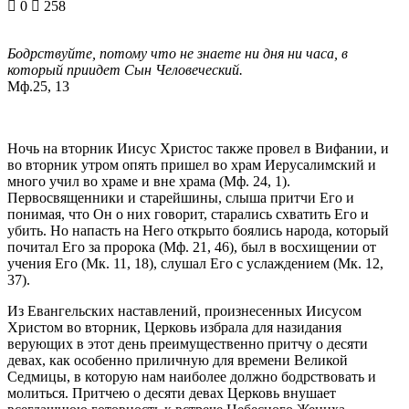
0
258
Бодрствуйте, потому что не знаете ни дня ни часа, в
который приидет Сын Человеческий.
Мф.25, 13
Ночь на вторник Иисус Христос также провел в Вифании, и
во вторник утром опять пришел во храм Иерусалимский и
много учил во храме и вне храма (Мф. 24, 1).
Первосвященники и старейшины, слыша притчи Его и
понимая, что Он о них говорит, старались схватить Его и
убить. Но напасть на Него открыто боялись народа, который
почитал Его за пророка (Мф. 21, 46), был в восхищении от
учения Его (Мк. 11, 18), слушал Его с услаждением (Мк. 12,
37).
Из Евангельских наставлений, произнесенных Иисусом
Христом во вторник, Церковь избрала для назидания
верующих в этот день преимущественно притчу о десяти
девах, как особенно приличную для времени Великой
Седмицы, в которую нам наиболее должно бодрствовать и
молиться. Притчею о десяти девах Церковь внушает