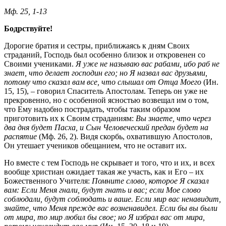
Мф. 25, 1-13
Бодрствуйте!
Дорогие братия и сестры, приближаясь к дням Своих
страданий, Господь был особенно близок и откровенен со
Своими учениками.
Я уже не называю вас рабами, ибо раб не
знает, что делает господин его; но Я назвал вас друзьями,
потому что сказал вам все, что слышал от Отца Моего
(Ин.
15, 15), – говорил Спаситель Апостолам. Теперь он уже не
прекровенно, но с особенной ясностью возвещал им о том,
что Ему надобно пострадать, чтобы таким образом
приготовить их к Своим страданиям:
Вы знаете, что через
два дня будет Пасха, и Сын Человеческий предан будет на
распятие
(Мф. 26, 2). Видя скорбь, охватившую Апостолов,
Он утешает учеников обещанием, что не оставит их.
Но вместе с тем Господь не скрывает и того, что и их, и всех
вообще христиан ожидает такая же участь, как и Его – их
Божественного Учителя:
Помните слово, которое Я сказал
вам: Если Меня гнали, будут гнать и вас; если Мое слово
соблюдали, будут соблюдать и ваше. Если мир вас ненавидит,
знайте, что Меня прежде вас возненавидел. Если бы вы были
от мира, то мир любил бы свое; но Я избрал вас от мира,