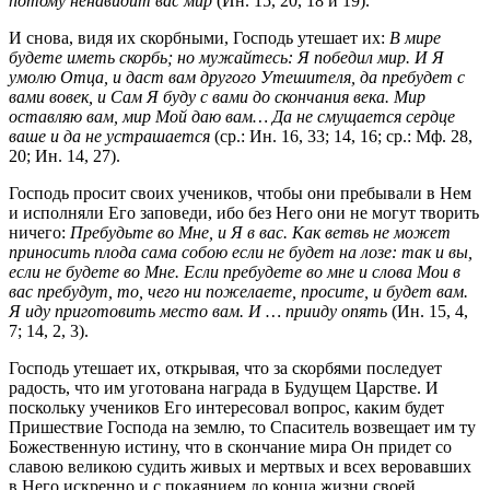
потому ненавидит вас мир
(Ин. 15, 20, 18 и 19).
И снова, видя их скорбными, Господь утешает их:
В мире
будете иметь скорбь; но мужайтесь: Я победил мир. И Я
умолю Отца, и даст вам другого Утешителя, да пребудет с
вами вовек, и Сам Я буду с вами до скончания века. Мир
оставляю вам, мир Мой даю вам… Да не смущается сердце
ваше и да не устрашается
(ср.: Ин. 16, 33; 14, 16; ср.: Мф. 28,
20; Ин. 14, 27).
Господь просит своих учеников, чтобы они пребывали в Нем
и исполняли Его заповеди, ибо без Него они не могут творить
ничего:
Пребудьте во Мне, и Я в вас. Как ветвь не может
приносить плода сама собою если не будет на лозе: так и вы,
если не будете во Мне. Если пребудете во мне и слова Мои в
вас пребудут, то, чего ни пожелаете, просите, и будет вам.
Я иду приготовить место вам. И … прииду опять
(Ин. 15, 4,
7; 14, 2, 3).
Господь утешает их, открывая, что за скорбями последует
радость, что им уготована награда в Будущем Царстве. И
поскольку учеников Его интересовал вопрос, каким будет
Пришествие Господа на землю, то Спаситель возвещает им ту
Божественную истину, что в скончание мира Он придет со
славою великою судить живых и мертвых и всех веровавших
в Него искренно и с покаянием до конца жизни своей