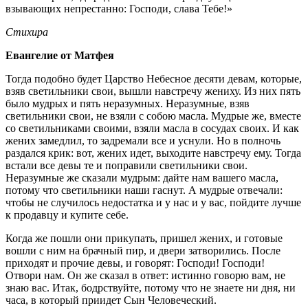
взывающих непрестанно: Господи, слава Тебе!»
Стихира
Евангелие от Матфея
Тогда подобно будет Царство Небесное десяти девам, которые,
взяв светильники свои, вышли навстречу жениху. Из них пять
было мудрых и пять неразумных. Неразумные, взяв
светильники свои, не взяли с собою масла. Мудрые же, вместе
со светильниками своими, взяли масла в сосудах своих. И как
жених замедлил, то задремали все и уснули. Но в полночь
раздался крик: вот, жених идет, выходите навстречу ему. Тогда
встали все девы те и поправили светильники свои.
Неразумные же сказали мудрым: дайте нам вашего масла,
потому что светильники наши гаснут. А мудрые отвечали:
чтобы не случилось недостатка и у нас и у вас, пойдите лучше
к продавцу и купите себе.
Когда же пошли они прикупать, пришел жених, и готовые
вошли с ним на брачный пир, и двери затворились. После
приходят и прочие девы, и говорят: Господи! Господи!
Отвори нам. Он же сказал в ответ: истинно говорю вам, не
знаю вас. Итак, бодрствуйте, потому что не знаете ни дня, ни
часа, в который приидет Сын Человеческий.