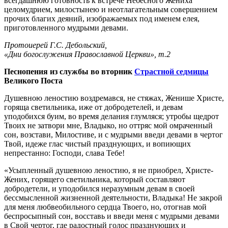
всегдашнюю готовность к встрече Небесного Жениха
целомудрием, милостынею и неотлагательным совершением
прочих благих деяний, изображаемых под именем елея,
приготовленного мудрыми девами.
Протоиерей Г.С. Дебольский,
«Дни богослужения Православной Церкви», т.2
Песнопения из службы во вторник
Страстной седмицы
Великого Поста
Душевною леностию воздремався, не стяжах, Женише Христе,
горяща светильника, иже от добродетелей, и девам
уподобихся буим, во время делания глумляся; утробы щедрот
Твоих не затвори мне, Владыко, но оттряс мой омраченный
сон, возстави, Милостиве, и с мудрыми введи девами в чертог
Твой, идеже глас чистый празднующих, и вопиющих
непрестанно: Господи, слава Тебе!
«Усыпленный душевною леностию, я не приобрел, Христе-
Жених, горящего светильника, который составляют
добродетели, и уподобился неразумным девам в своей
бессмысленной жизненной деятельности, Владыка! Не закрой
для меня любвеобильного сердца Твоего, но, отогнав мой
беспросыпный сон, восставь и введи меня с мудрыми девами
в Свой чертог, где радостный голос празднующих и