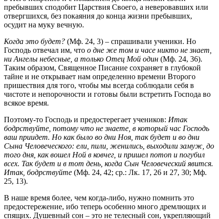
пребывших сподобит Царствия Своего, а неверовавших или
отвергшихся, без покаяния до конца жизни пребывших,
осудит на муку вечную.
Когда это будет?
(Мф. 24, 3) – спрашивали ученики. Но
Господь отвечал им, что
о дне же том и часе никто не знает,
ни Ангелы небесные, а только Отец Мой один
(Мф. 24, 36).
Таким образом, Священное Писание сохраняет в глубокой
тайне и не открывает нам определенно времени Второго
пришествия для того, чтобы мы всегда соблюдали себя в
чистоте и непорочности и готовы были встретить Господа во
всякое время.
Поэтому-то Господь и предостерегает учеников:
Итак
бодрствуйте, потому что не знаете, в который час Господь
ваш приидет. Но как было во дни Ноя, так будет и во дни
Сына Человеческого: ели, пили, женились, выходили замуж, до
того дня, как вошел Ной в ковчег, и пришел потоп и погубил
всех. Так будет и в тот день, когда Сын Человеческий явится.
Итак, бодрствуйте
(Мф. 24, 42; ср.: Лк. 17, 26 и 27, 30; Мф.
25, 13).
В наше время более, чем когда-либо, нужно помнить это
предостережение, ибо теперь особенно много дремлющих и
спящих. Душевный сон – это не телесный сон, укрепляющий