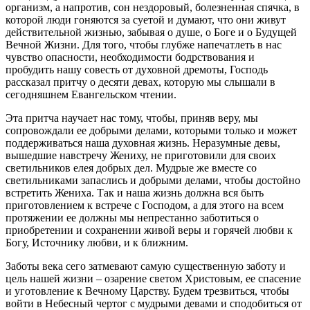
организм, а напротив, сон нездоровый, болезненная спячка, в
которой люди гоняются за суетой и думают, что они живут
действительной жизнью, забывая о душе, о Боге и о Будущей
Вечной Жизни. Для того, чтобы глубже напечатлеть в нас
чувство опасности, необходимости бодрствования и
пробудить нашу совесть от духовной дремоты, Господь
рассказал притчу о десяти девах, которую мы слышали в
сегодняшнем Евангельском чтении.
Эта притча научает нас тому, чтобы, приняв веру, мы
сопровождали ее добрыми делами, которыми только и может
поддерживаться наша духовная жизнь. Неразумные девы,
вышедшие навстречу Жениху, не приготовили для своих
светильников елея добрых дел. Мудрые же вместе со
светильниками запаслись и добрыми делами, чтобы достойно
встретить Жениха. Так и наша жизнь должна вся быть
приготовлением к встрече с Господом, а для этого на всем
протяжении ее должны мы непрестанно заботиться о
приобретении и сохранении живой веры и горячей любви к
Богу, Источнику любви, и к ближним.
Заботы века сего затмевают самую существенную заботу и
цель нашей жизни – озарение светом Христовым, ее спасение
и уготовление к Вечному Царству. Будем трезвиться, чтобы
войти в Небесный чертог с мудрыми девами и сподобиться от