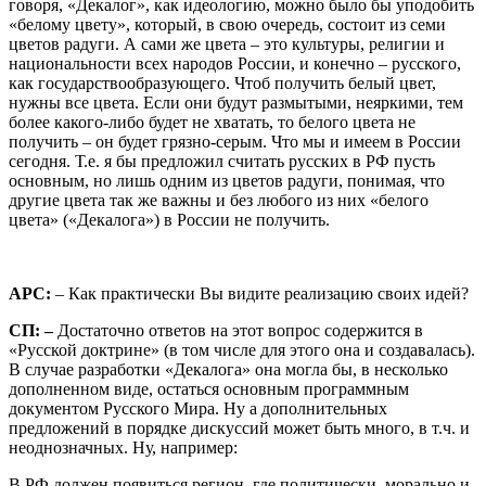
говоря, «Декалог», как идеологию, можно было бы уподобить
«белому цвету», который, в свою очередь, состоит из семи
цветов радуги. А сами же цвета – это культуры, религии и
национальности всех народов России, и конечно – русского,
как государствообразующего. Чтоб получить белый цвет,
нужны все цвета. Если они будут размытыми, неяркими, тем
более какого-либо будет не хватать, то белого цвета не
получить – он будет грязно-серым. Что мы и имеем в России
сегодня. Т.е. я бы предложил считать русских в РФ пусть
основным, но лишь одним из цветов радуги, понимая, что
другие цвета так же важны и без любого из них «белого
цвета» («Декалога») в России не получить.
АРС:
– Как практически Вы видите реализацию своих идей?
СП: –
Достаточно ответов на этот вопрос содержится в
«Русской доктрине» (в том числе для этого она и создавалась).
В случае разработки «Декалога» она могла бы, в несколько
дополненном виде, остаться основным программным
документом Русского Мира. Ну а дополнительных
предложений в порядке дискуссий может быть много, в т.ч. и
неоднозначных. Ну, например:
В РФ должен появиться регион, где политически, морально и