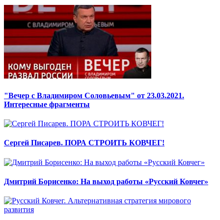
"Вечер с Владимиром Соловьевым" от 23.03.2021.
Интересные фрагменты
Сергей Писарев. ПОРА СТРОИТЬ КОВЧЕГ!
Дмитрий Борисенко: На выход работы «Русский Ковчег»