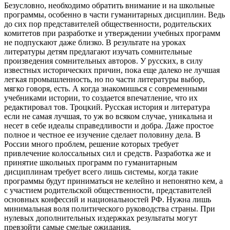
Безусловно, необходимо обратить внимание и на школьные
программы, особенно в части гуманитарных дисциплин. Ведь
до сих пор представителей общественности, родительских
комитетов при разработке и утверждении учебных программ
не подпускают даже близко. В результате на уроках
литературы детям предлагают изучать сомнительные
произведения сомнительных авторов. У русских, в силу
известных исторических причин, пока еще далеко не лучшая
легкая промышленность, но по части литературы выбор,
мягко говоря, есть. А когда знакомишься с современными
учебниками истории, то создается впечатление, что их
редактировал тов. Троцкий. Русская история и литература
если не самая лучшая, то уж во всяком случае, уникальна и
несет в себе идеалы справедливости и добра. Даже простое
полное и честное ее изучение сделает половину дела. В
России много проблем, решение которых требует
привлечение колоссальных сил и средств. Разработка же и
принятие школьных программ по гуманитарным
дисциплинам требует всего лишь системы, когда такие
программы будут приниматься не келейно и непонятно кем, а
с участием родительской общественности, представителей
основных конфессий и национальностей РФ. Нужна лишь
минимальная воля политического руководства страны. При
нулевых дополнительных издержках результаты могут
превзойти самые смелые ожидания.