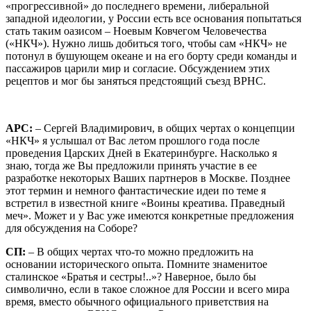
«прогрессивной» до последнего времени, либеральной
западной идеологии, у России есть все основания попытаться
стать таким оазисом – Ноевым Ковчегом Человечества
(«НКЧ»). Нужно лишь добиться того, чтобы сам «НКЧ» не
потонул в бушующем океане и на его борту среди команды и
пассажиров царили мир и согласие. Обсуждением этих
рецептов и мог бы заняться предстоящий съезд ВРНС.
АРС:
– Сергей Владимирович, в общих чертах о концепции
«НКЧ» я услышал от Вас летом прошлого года после
проведения Царских Дней в Екатеринбурге. Насколько я
знаю, тогда же Вы предложили принять участие в ее
разработке некоторых Ваших партнеров в Москве. Позднее
этот термин и немного фантастические идеи по теме я
встретил в известной книге «Воины креатива. Праведный
меч». Может и у Вас уже имеются конкретные предложения
для обсуждения на Соборе?
СП:
– В общих чертах что-то можно предложить на
основании исторического опыта. Помните знаменитое
сталинское «Братья и сестры!..»? Наверное, было бы
символично, если в такое сложное для России и всего мира
время, вместо обычного официального приветствия на