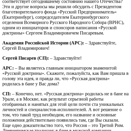
соответствует сегодняшнему состоянию нашего Отечества?
Эти и другие вопросы мы решили обсудить с Президентом
благотворительного фонда «Русский Предприниматель»
(Екатеринбург), сопредседателем Екатеринбургского
отделения Всемирного Русского Народного Собора (ВРНС),
одним из инициаторов и спонсоров написания «Русской
доктрины» Сергеем Владимировичем Писаревым.
Академия Российской Истории (АРС):
– Здравствуйте,
Сергей Владимирович!
Сергей Писарев (СП):
– Здравствуйте!
АРС:
– Вы являетесь главным инициатором знаменитой
«Русской доктрины». Скажите, пожалуйста, как Вам пришла в
голову эта идея, и правда ли, что «Русская доктрина»
родилась в бане у Вас дома?
СП:
– Конечно, нет. «Русская доктрина» родилась не в бане на
Урале, а в Москве, как результат серьезной работы
отобранных и нанятых для этой цели почти ста уникальных
личностей и специалистов-исполнителей. А вот решение о
том, что такой труд необходим, его название и основные
положения действительно появились там, где Вы сказали.
Еще одно доказательство того, что Россия – это Третий Рим.
Древнеримская традиция: в бане в мужской компании