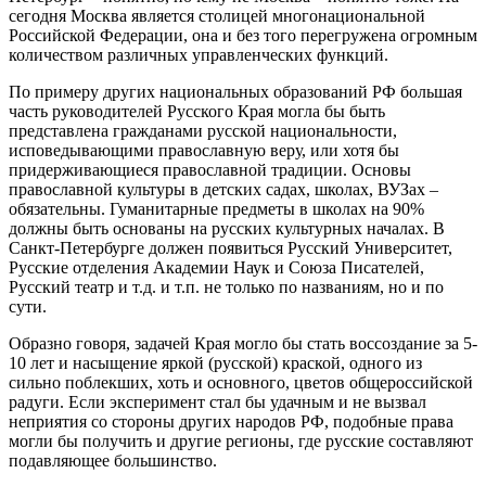
сегодня Москва является столицей многонациональной
Российской Федерации, она и без того перегружена огромным
количеством различных управленческих функций.
По примеру других национальных образований РФ большая
часть руководителей Русского Края могла бы быть
представлена гражданами русской национальности,
исповедывающими православную веру, или хотя бы
придерживающиеся православной традиции. Основы
православной культуры в детских садах, школах, ВУЗах –
обязательны. Гуманитарные предметы в школах на 90%
должны быть основаны на русских культурных началах. В
Санкт-Петербурге должен появиться Русский Университет,
Русские отделения Академии Наук и Союза Писателей,
Русский театр и т.д. и т.п. не только по названиям, но и по
сути.
Образно говоря, задачей Края могло бы стать воссоздание за 5-
10 лет и насыщение яркой (русской) краской, одного из
сильно поблекших, хоть и основного, цветов общероссийской
радуги. Если эксперимент стал бы удачным и не вызвал
неприятия со стороны других народов РФ, подобные права
могли бы получить и другие регионы, где русские составляют
подавляющее большинство.