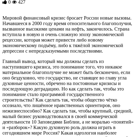
0
427
Мировой финансовый кризис бросает России новые вызовы.
Начавшееся в 2000 году время относительного благополучия,
вызванное высокими ценами на нефть, закончилось. Страна
вступила в новую и очень сложную эпоху экономической
рецессии, которая может привести либо новому
экономическому подъёму, либо к тяжёлой экономической
депрессии с непредсказуемыми последствиями.
Главный вывод, который мы должны сделать из
наступившего кризиса, это понимание того, что никакое
материальное благополучие не может быть бесконечно, если
оно бездуховно, что государство, не ставящее во главу угла
духовные ценности, обречено на постоянные кризисы и
последующую деградацию. Но как сделать так, чтобы это
понимание стало программой государственного
строительства? Как сделать так, чтобы общество чётко
осознало, что лишённое нравственных ориентиров, оно
нежизнеспособно? Как сделать так, чтобы крупный, средний,
малый бизнес руководствовался в своей коммерческой
деятельности 10 Заповедями Библии, а не моралью «понятий»
и «разборок»? Какую духовную роль должна играть в
сегодняшнем мире Россия? Какая идеология наиболее