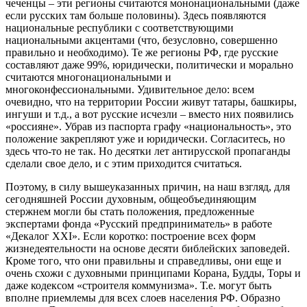
чеченцы – эти регионы считаются мононациональными (даже
если русских там больше половины). Здесь появляются
национальные республики с соответствующими
национальными акцентами (что, безусловно, совершенно
правильно и необходимо). Те же регионы РФ, где русские
составляют даже 99%, юридически, политически и морально
считаются многонациональными и
многоконфессиональными. Удивительное дело: всем
очевидно, что на территории России живут татары, башкиры,
ингуши и т.д., а вот русские исчезли – вместо них появились
«россияне». Убрав из паспорта графу «национальность», это
положение закрепляют уже и юридически. Согласитесь, но
здесь что-то не так. Но десятки лет антирусской пропаганды
сделали свое дело, и с этим приходится считаться.
Поэтому, в силу вышеуказанных причин, на наш взгляд, для
сегодняшней России духовным, общеобъединяющим
стержнем могли бы стать положения, предложенные
экспертами фонда «Русский предприниматель» в работе
«Декалог ХХI». Если коротко: построение всех форм
жизнедеятельности на основе десяти библейских заповедей.
Кроме того, что они правильны и справедливы, они еще и
очень схожи с духовными принципами Корана, Будды, Торы и
даже кодексом «строителя коммунизма». Т.е. могут быть
вполне приемлемы для всех слоев населения РФ. Образно