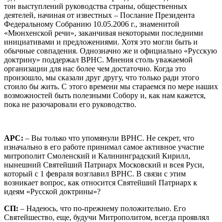
тон выступлений руководства страны, общественных
деятелей, начиная от известных – Послание ​Президента
Федеральному Собранию 10.05.2006 г., знаменитой
«Мюнхенской речи», заканчивая некоторыми последними
инициативами и предложениями. Хотя это могли быть и
обычные совпадения. Однозначно же и официально «Русскую
доктрину» поддержал ВРНС. Мнения столь уважаемой
организации для нас более чем достаточно. Когда это
произошло, мы сказали друг другу, что только ради этого
стоило бы жить. С этого времени мы стараемся по мере наших
возможностей быть полезными Собору и, как нам кажется,
пока не разочаровали его руководство.
АРС:
– Вы только что упомянули ВРНС. Не секрет, что
изначально в его работе принимал самое активное участие
митрополит Смоленский и Калининградский Кирилл,
нынешний Святейший Патриарх Московский и всея Руси,
который с 1 февраля возглавил ВРНС. В связи с этим
возникает вопрос, как относится Святейший Патриарх к
идеям «Русской доктрины»?
СП:
– Надеюсь, что по-прежнему положительно. Его
Святейшество, еще, будучи Митрополитом, всегда проявлял