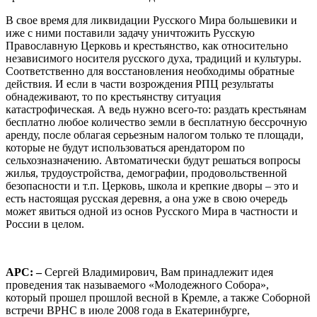
В свое время для ликвидации Русского Мира большевики и
иже с ними поставили задачу уничтожить Русскую
Православную Церковь и крестьянство, как относительно
независимого носителя русского духа, традиций и культуры.
Соответственно для восстановления необходимы обратные
действия. И если в части возрождения РПЦ результаты
обнадеживают, то по крестьянству ситуация
катастрофическая. А ведь нужно всего-то: раздать крестьянам
бесплатно любое количество земли в бесплатную бессрочную
аренду, после облагая серьезным налогом только те площади,
которые не будут использоваться арендатором по
сельхозназначению. Автоматически будут решаться вопросы
жилья, трудоустройства, демографии, продовольственной
безопасности и т.п. Церковь, школа и крепкие дворы – это и
есть настоящая русская деревня, а она уже в свою очередь
может явиться одной из основ Русского Мира в частности и
России в целом.
АРС: –
Сергей Владимирович, Вам принадлежит идея
проведения так называемого «Молодежного Собора»,
который прошел прошлой весной в Кремле, а также Соборной
встречи ВРНС в июле 2008 года в Екатеринбурге,