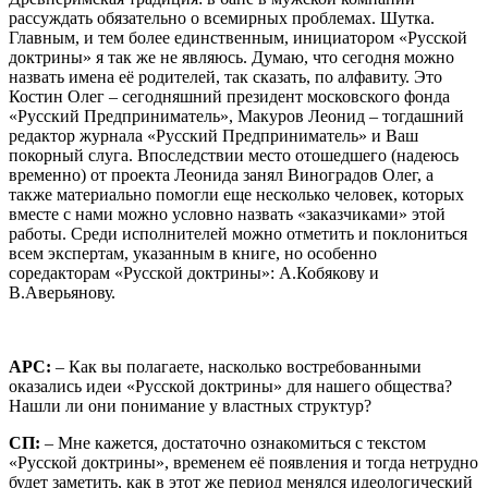
рассуждать обязательно о всемирных проблемах. Шутка.
Главным, и тем более единственным, инициатором «Русской
доктрины» я так же не являюсь. Думаю, что сегодня можно
назвать имена её родителей, так сказать, по алфавиту. Это
Костин Олег – сегодняшний президент московского фонда
«Русский Предприниматель», Макуров Леонид – тогдашний
редактор журнала «Русский Предприниматель» и Ваш
покорный слуга. Впоследствии место отошедшего (надеюсь
временно) от проекта Леонида занял Виноградов Олег, а
также материально помогли еще несколько человек, которых
вместе с нами можно условно назвать «заказчиками» этой
работы. Среди исполнителей можно отметить и поклониться
всем экспертам, указанным в книге, но особенно
соредакторам «Русской доктрины»: А.Кобякову и
В.Аверьянову.
АРС:
– Как вы полагаете, насколько востребованными
оказались идеи «Русской доктрины» для нашего общества?
Нашли ли они понимание у властных структур?
СП:
– Мне кажется, достаточно ознакомиться с текстом
«Русской доктрины», временем её появления и тогда нетрудно
будет заметить, как в этот же период менялся идеологический