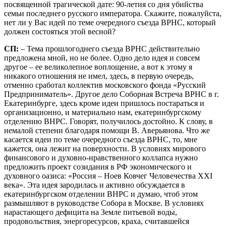
посвященной трагической дате: 90-летия со дня убийства
семьи последнего русского императора. Скажите, пожалуйста,
нет ли у Вас идей по теме очередного съезда ВРНС, который
должен состояться этой весной?
СП:
– Тема прошлогоднего съезда ВРНС действительно
предложена мной, но не более. Одно дело идея и совсем
другое – ее великолепное воплощение, а вот к этому я
никакого отношения не имел, здесь, в первую очередь,
отменно сработал коллектив московского фонда «Русский
Предприниматель». Другое дело Соборная Встреча ВРНС в г.
Екатеринбурге, здесь кроме идеи пришлось постараться и
организационно, и материально нам, екатеринбургскому
отделению ВНРС. Говорят, получилось достойно. К слову, в
немалой степени благодаря помощи В. Аверьянова. Что же
касается идеи по теме очередного съезда ВРНС, то, мне
кажется, она лежит на поверхности. В условиях мирового
финансового и духовно-нравственного коллапса нужно
предложить проект созидания в РФ экономического и
духовного оазиса: «Россия – Ноев Ковчег Человечества XXI
века». Эта идея зародилась и активно обсуждается в
екатеринбургском отделении ВНРС и думаю, чтоб этом
размышляют в руководстве Собора в Москве. В условиях
нарастающего дефицита на Земле питьевой воды,
продовольствия, энергоресурсов, краха, считавшейся