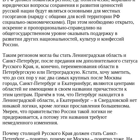
юридически вопросы сохранения и развития ценностей
русской нации будут являться основными для местных
госорганов (наряду с общими для всей территории РФ
социально-экономическими). При этом необходимо открыто,
искренне и пропорционально-справедливо на
общегосударственном уровне оказывать поддержку в
развитии других национальностей, культур и конфессий
России.
Таким регионом могла бы стать Ленинградская область и
Санкт-Петербург, после предания им дополнительного статуса
Русского Края, и, конечно, переименования области в
Петербургскую или Петроградскую. Кстати, хочу заметить,
что до сих пор у нас два самых крупных после Москвы
города, Санкт-Петербург и Екатеринбург, являются центрами
областей не имеющими в своем названии причастности к
этим центрам. Причём в том, что Петербург находится в
Ленинградской области, а Екатеринбург – в Свердловской нет
никакой логики, кроме логики прославления большевизма.
Уверен, что правительство России такой логики не
придерживается, а потому эти названия требуют
немедленного изменения.
Почему столицей Русского Края должен стать Санкт-
Петербург – понятно, почему не Москва – понятно тоже. На