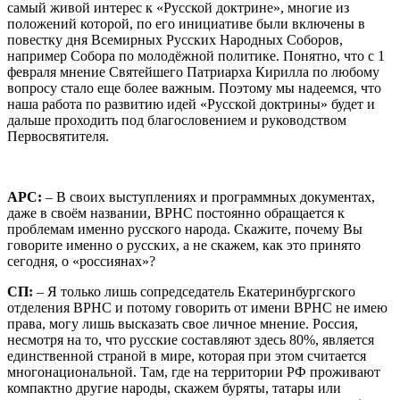
самый живой интерес к «Русской доктрине», многие из
положений которой, по его инициативе были включены в
повестку дня Всемирных Русских Народных Соборов,
например Собора по молодёжной политике. Понятно, что с 1
февраля мнение Святейшего Патриарха Кирилла по любому
вопросу стало еще более важным. Поэтому мы надеемся, что
наша работа по развитию идей «Русской доктрины» будет и
дальше проходить под благословением и руководством
Первосвятителя.
АРС:
– В своих выступлениях и программных документах,
даже в своём названии, ВРНС постоянно обращается к
проблемам именно русского народа. Скажите, почему Вы
говорите именно о русских, а не скажем, как это принято
сегодня, о «россиянах»?
СП:
– Я только лишь сопредседатель Екатеринбургского
отделения ВРНС и потому говорить от имени ВРНС не имею
права, могу лишь высказать свое личное мнение. Россия,
несмотря на то, что русские составляют здесь 80%, является
единственной страной в мире, которая при этом считается
многонациональной. Там, где на территории РФ проживают
компактно другие народы, скажем буряты, татары или