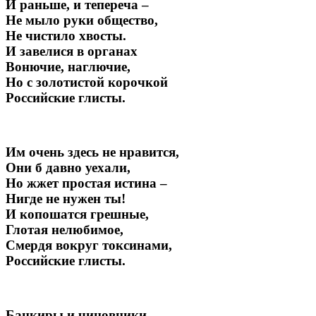
И раньше, и тепереча –
Не мыло руки общество,
Не чистило хвосты.
И завелися в органах
Вонючие, наглючие,
Но с золотистой корочкой
Российские глисты.
Им очень здесь не нравится,
Они б давно уехали,
Но жжет простая истина –
Нигде не нужен ты!
И копошатся грешные,
Глотая нелюбимое,
Смердя вокруг токсинами,
Российские глисты.
Банкиры и чиновники,