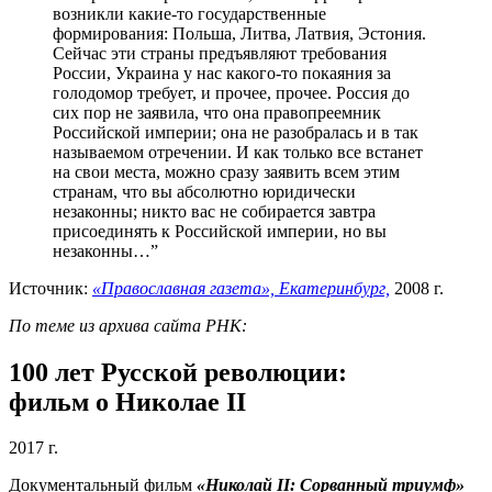
возникли какие-то государственные
формирования: Польша, Литва, Латвия, Эстония.
Сейчас эти страны предъявляют требования
России, Украина у нас какого-то покаяния за
голодомор требует, и прочее, прочее. Россия до
сих пор не заявила, что она правопреемник
Российской империи; она не разобралась и в так
называемом отречении. И как только все встанет
на свои места, можно сразу заявить всем этим
странам, что вы абсолютно юридически
незаконны; никто вас не собирается завтра
присоединять к Российской империи, но вы
незаконны…”
Источник:
«Православная газета», Екатеринбург,
2008 г.
По теме и
з архива сайта РНК:
100 лет Русской революции:
фильм о Николае II
2017 г.
Документальный фильм
«Николай II: Сорванный триумф»