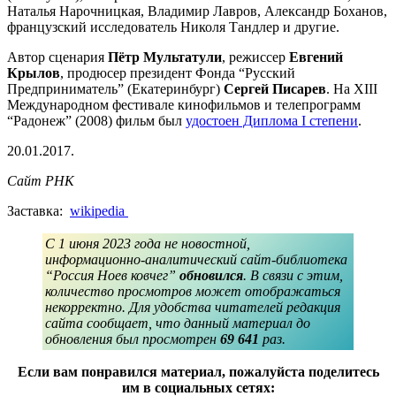
Наталья Нарочницкая, Владимир Лавров, Александр Боханов,
французский исследователь Николя Тандлер и другие.
Автор сценария
Пётр Мультатули
, режиссер
Евгений
Крылов
, продюсер президент Фонда “Русский
Предприниматель” (Екатеринбург)
Сергей Писарев
. На XIII
Международном фестивале кинофильмов и телепрограмм
“Радонеж” (2008) фильм был
удостоен Диплома I степени
.
20.01.2017.
Сайт РНК
Заставка:
wikipedia
С 1 июня 2023 года не новостной,
информационно-аналитический сайт-библиотека
“Россия Ноев ковчег”
обновился
. В связи с этим,
количество просмотров может отображаться
некорректно. Для удобства читателей редакция
сайта сообщает, что данный материал до
обновления был просмотрен
69 641
раз.
Если вам понравился материал, пожалуйста поделитесь
им в социальных сетях: