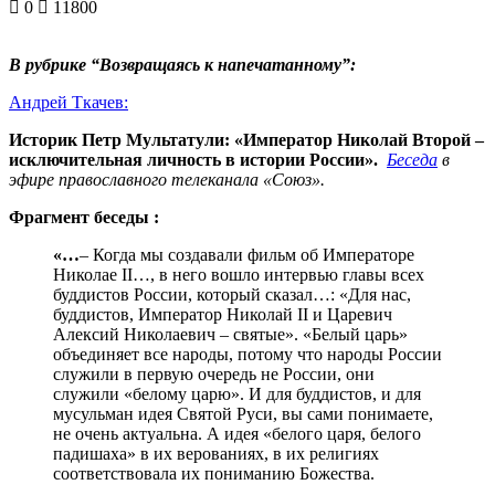
0
11800
В рубрике “Возвращаясь к напечатанному”:
Андрей Ткачев:
Историк Петр Мультатули: «Император Николай Второй –
исключительная личность в истории России».
Беседа
в
эфире православного телеканала «Союз».
Фрагмент беседы :
«…
– Когда мы создавали фильм об Императоре
Николае II…, в него вошло интервью главы всех
буддистов России, который сказал…: «Для нас,
буддистов, Император Николай II и Царевич
Алексий Николаевич – святые». «Белый царь»
объединяет все народы, потому что народы России
служили в первую очередь не России, они
служили «белому царю». И для буддистов, и для
мусульман идея Святой Руси, вы сами понимаете,
не очень актуальна. А идея «белого царя, белого
падишаха» в их верованиях, в их религиях
соответствовала их пониманию Божества.