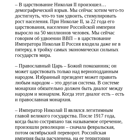
– В царствование Николая II произошел…
демографический взрыв. Мы сейчас хотим чего-то
достигнуть, что-то там удвоить, стимулировать
рост населения. При Николае II, за 22 года его
царствования, население Российской империи
выросло на 50 миллионов человек. Мы сейчас
говорим об удвоении ВВП – в царствование
Императора Николая II Россия входила даже не в
пятерку, в тройку самых экономически сильных
государств мира.
– Православный Царь – Божий помазанник; он
может царствовать только над верноподданным
народом. Избранный президент может править
любым народом – это другая система. В системе
монархии обязательно должен быть диалог между
народом и монархом. Когда этот диалог есть – есть
и православная монархия.
– Император Николай II являлся легитимным
главой великого государства. После 1917 года,
когда было состряпано так называемое отречение,
произошли революции – сначала февральская,
потом октябрьский переворот. Российская
империя была расчленена, на ее территории