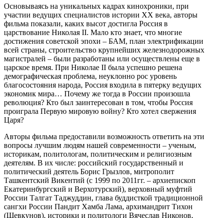
Основываясь на уникальных кадрах кинохроники, при
участии ведущих специалистов истории ХХ века, авторы
фильма показали, каких высот достигла Россия в
царствование Николая II. Мало кто знает, что многие
достижения советской эпохи – БАМ, план электрификации
всей страны, строительство крупнейших железнодорожных
магистралей – были разработаны или осуществлены еще в
царское время. При Николае II была успешно решена
демографическая проблема, неуклонно рос уровень
благосостояния народа, Россия входила в пятерку ведущих
экономик мира… Почему же тогда в России произошла
революция? Кто был заинтересован в том, чтобы Россия
проиграла Первую мировую войну? Кто хотел свержения
Царя?
Авторы фильма предоставили возможность ответить на эти
вопросы лучшим людям нашей современности – ученым,
историкам, политологам, политическим и религиозным
деятелям. В их числе: российский государственный и
политический деятель Борис Грызлов, митрополит
Ташкентский Викентий (с 1999 по 2011гг. – архиепископ
Екатеринбургский и Верхотурский), верховный муфтий
России Талгат Таджуддин, глава буддисткой традиционной
сангхи России Пандит Хамба Лама, архимандрит Тихон
(Шевкунов), историки и политологи Вячеслав Никонов,