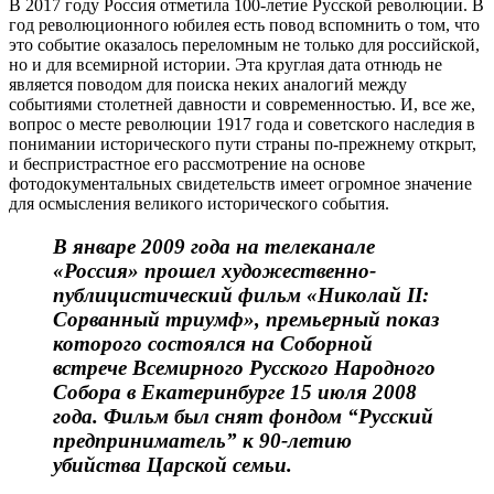
В 2017 году Россия отметила 100-летие Русской революции. В
год революционного юбилея есть повод вспомнить о том, что
это событие оказалось переломным не только для российской,
но и для всемирной истории. Эта круглая дата отнюдь не
является поводом для поиска неких аналогий между
событиями столетней давности и современностью. И, все же,
вопрос о месте революции 1917 года и советского наследия в
понимании исторического пути страны по-прежнему открыт,
и беспристрастное его рассмотрение на основе
фотодокументальных свидетельств имеет огромное значение
для осмысления великого исторического события.
В январе 2009 года на телеканале
«Россия» прошел художественно-
публицистический фильм «Николай II:
Сорванный триумф», премьерный показ
которого состоялся на Соборной
встрече Всемирного Русского Народного
Собора в Екатеринбурге 15 июля 2008
года. Фильм был снят фондом “Русский
предприниматель” к 90-летию
убийства Царской семьи.