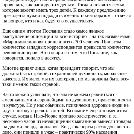
проверять, как расходуются деньги. Тогда и появятся семьи,
которые захотят иметь трех детей. К каждому предложению
президента нужно подходить именно таким образом – отвечая
на вопрос, кто и как будет его осуществлять.
Еще одним итогом Послания стало самое жидкое
выступление оппозиции за всю историю – на так называемый
«Марш миллионов» пришли всего 700 человек. При этом
количество западных корреспондентов превысило количество
революционеров. Это говорит о том, что Послание, как
говорится, попало в десятку.
Многие кривят лицо, когда президент говорит, что мы
должны быть страной, сохранившей духовность, моральные
качества. Их мало, мы их растеряли, но мы должны быть все-
таки именно такой страной.
Часто можно услышать, что мы не можем сравниться с
американцами и европейцами по духовности, нравственности
и культуре. Но у нас обычные, психически здоровые люди не
идут в школу стрелять в детей. Вспомним еще о знаменитом
случае, когда в Нью-Йорке пропало электричество, и за
несколько часов из незащищенных магазинов вынесли товары
на два миллиарда долларов. Когда эксперты расследовали это
дело, они пришли в ужас – практически 90% населения