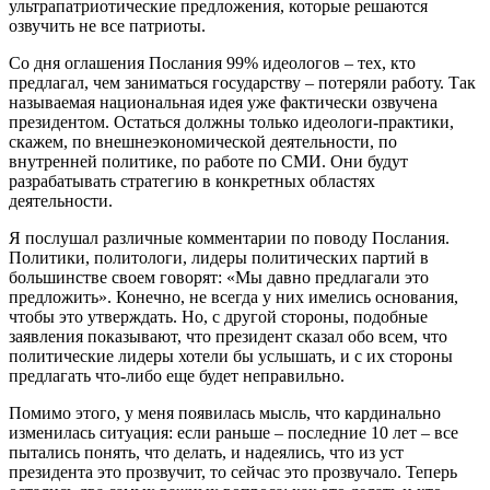
ультрапатриотические предложения, которые решаются
озвучить не все патриоты.
Со дня оглашения Послания 99% идеологов – тех, кто
предлагал, чем заниматься государству – потеряли работу. Так
называемая национальная идея уже фактически озвучена
президентом. Остаться должны только идеологи-практики,
скажем, по внешнеэкономической деятельности, по
внутренней политике, по работе по СМИ. Они будут
разрабатывать стратегию в конкретных областях
деятельности.
Я послушал различные комментарии по поводу Послания.
Политики, политологи, лидеры политических партий в
большинстве своем говорят: «Мы давно предлагали это
предложить». Конечно, не всегда у них имелись основания,
чтобы это утверждать. Но, с другой стороны, подобные
заявления показывают, что президент сказал обо всем, что
политические лидеры хотели бы услышать, и с их стороны
предлагать что-либо еще будет неправильно.
Помимо этого, у меня появилась мысль, что кардинально
изменилась ситуация: если раньше – последние 10 лет – все
пытались понять, что делать, и надеялись, что из уст
президента это прозвучит, то сейчас это прозвучало. Теперь