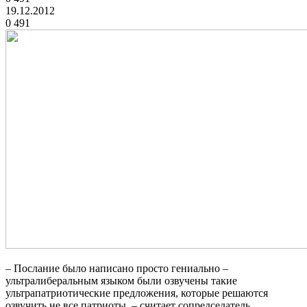
19.12.2012
0
491
– Послание было написано просто гениально –
ультралиберальным языком были озвучены такие
ультрапатриотические предложения, которые решаются
озвучить не все патриоты, – считает сопредседатель