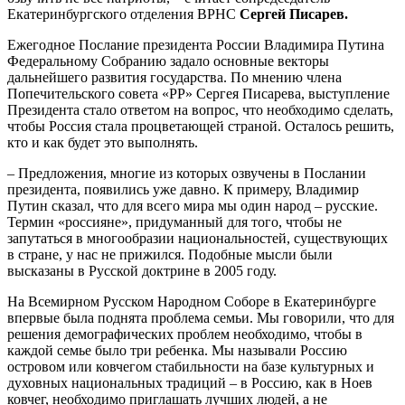
Екатеринбургского отделения ВРНС
Сергей Писарев.
Ежегодное Послание президента России Владимира Путина
Федеральному Собранию задало основные векторы
дальнейшего развития государства. По мнению члена
Попечительского совета «РР» Сергея Писарева, выступление
Президента стало ответом на вопрос, что необходимо сделать,
чтобы Россия стала процветающей страной. Осталось решить,
кто и как будет это выполнять.
– Предложения, многие из которых озвучены в Послании
президента, появились уже давно. К примеру, Владимир
Путин сказал, что для всего мира мы один народ – русские.
Термин «россияне», придуманный для того, чтобы не
запутаться в многообразии национальностей, существующих
в стране, у нас не прижился. Подобные мысли были
высказаны в Русской доктрине в 2005 году.
На Всемирном Русском Народном Соборе в Екатеринбурге
впервые была поднята проблема семьи. Мы говорили, что для
решения демографических проблем необходимо, чтобы в
каждой семье было три ребенка. Мы называли Россию
островом или ковчегом стабильности на базе культурных и
духовных национальных традиций – в Россию, как в Ноев
ковчег, необходимо приглашать лучших людей, а не