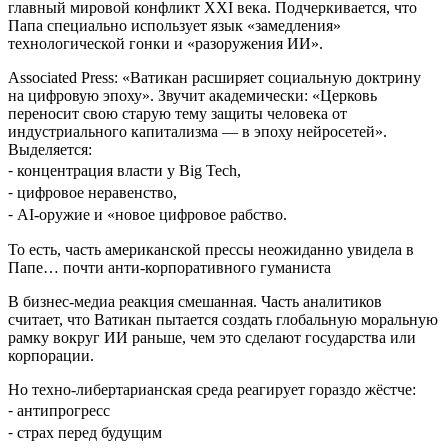
главный мировой конфликт XXI века. Подчеркивается, что
Папа специально использует язык «замедления»
технологической гонки и «разоружения ИИ».
Associated Press: «Ватикан расширяет социальную доктрину
на цифровую эпоху». Звучит академически: «Церковь
переносит свою старую тему защиты человека от
индустриального капитализма — в эпоху нейросетей».
Выделяется:
⁃ концентрация власти у Big Tech,
⁃ цифровое неравенство,
⁃ AI-оружие и «новое цифровое рабство.
То есть, часть американской прессы неожиданно увидела в
Папе… почти анти-корпоративного гуманиста
В бизнес-медиа реакция смешанная. Часть аналитиков
считает, что Ватикан пытается создать глобальную моральную
рамку вокруг ИИ раньше, чем это сделают государства или
корпорации.
Но техно-либертарианская среда реагирует гораздо жёстче:
⁃ антипрогресс
⁃ страх перед будущим