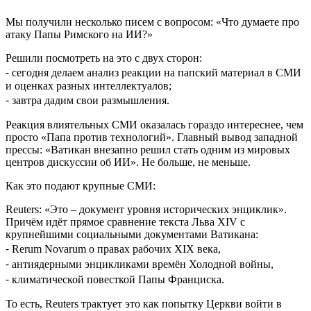
Мы получили несколько писем с вопросом: «Что думаете про
атаку Папы Римского на ИИ?»
Решили посмотреть на это с двух сторон:
⁃ сегодня делаем анализ реакции на папский материал в СМИ
и оценках разных интеллектуалов;
⁃ завтра дадим свои размышления.
Реакция влиятельных СМИ оказалась гораздо интереснее, чем
просто «Папа против технологий». Главный вывод западной
прессы: «Ватикан внезапно решил стать одним из мировых
центров дискуссии об ИИ». Не больше, не меньше.
Как это подают крупные СМИ:
Reuters: «Это – документ уровня исторических энциклик».
Причём идёт прямое сравнение текста Льва XIV с
крупнейшими социальными документами Ватикана:
⁃ Rerum Novarum о правах рабочих XIX века,
⁃ антиядерными энцикликами времён Холодной войны,
⁃ климатической повесткой Папы Франциска.
То есть, Reuters трактует это как попытку Церкви войти в