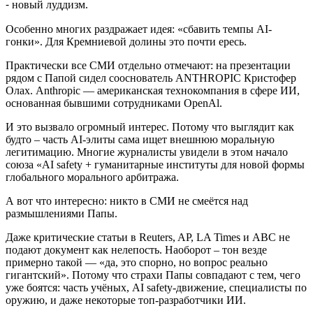
⁃ новый луддизм.
Особенно многих раздражает идея: «сбавить темпы AI-
гонки». Для Кремниевой долины это почти ересь.
Практически все СМИ отдельно отмечают: на презентации
рядом с Папой сидел сооснователь ANTHROPIC Кристофер
Олах. Anthropic — американская технокомпания в сфере ИИ,
основанная бывшими сотрудниками OpenAl.
И это вызвало огромный интерес. Потому что выглядит как
будто – часть AI-элиты сама ищет внешнюю моральную
легитимацию. Многие журналисты увидели в этом начало
союза «AI safety + гуманитарные институты для новой формы
глобального морального арбитража.
А вот что интересно: никто в СМИ не смеётся над
размышлениями Папы.
Даже критические статьи в Reuters, AP, LA Times и ABC не
подают документ как нелепость. Наоборот – тон везде
примерно такой — «да, это спорно, но вопрос реально
гигантский». Потому что страхи Папы совпадают с тем, чего
уже боятся: часть учёных, AI safety-движение, специалисты по
оружию, и даже некоторые топ-разработчики ИИ.