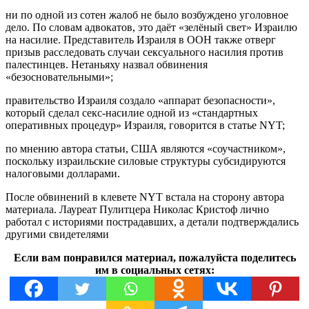
ни по одной из сотен жалоб не было возбуждено уголовное
дело. По словам адвокатов, это даёт «зелёный свет» Израилю
на насилие. Представитель Израиля в ООН также отверг
призыв расследовать случаи сексуального насилия против
палестинцев. Нетаньяху назвал обвинения
«безосновательными»;
правительство Израиля создало «аппарат безопасности»,
который сделал секс-насилие одной из «стандартных
оперативных процедур» Израиля, говорится в статье NYT;
по мнению автора статьи, США являются «соучастником»,
поскольку израильские силовые структуры субсидируются
налоговыми долларами.
После обвинений в клевете NYT встала на сторону автора
материала. Лауреат Пулитцера Николас Кристоф лично
работал с историями пострадавших, а детали подтверждались
другими свидетелями
Если вам понравился материал, пожалуйста поделитесь
им в социальных сетях: