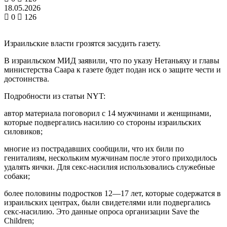
18.05.2026
0
126
Израильские власти грозятся засудить газету.
В израильском МИД заявили, что по указу Нетаньяху и главы
министерства Саара к газете будет подан иск о защите чести и
достоинства.
Подробности из статьи NYT:
автор материала поговорил с 14 мужчинами и женщинами,
которые подвергались насилию со стороны израильских
силовиков;
многие из пострадавших сообщили, что их били по
гениталиям, нескольким мужчинам после этого приходилось
удалять яички. Для секс-насилия использовались служебные
собаки;
более половины подростков 12—17 лет, которые содержатся в
израильских центрах, были свидетелями или подвергались
секс-насилию. Это данные опроса организации Save the
Children;