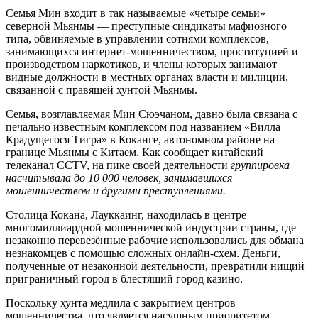
Семья Мин входит в так называемые «четыре семьи»
северной Мьянмы — преступные синдикаты мафиозного
типа, обвиняемые в управлении сотнями комплексов,
занимающихся интернет-мошенничеством, проституцией и
производством наркотиков, и члены которых занимают
видные должности в местных органах власти и милиции,
связанной с правящей хунтой Мьянмы.
Семья, возглавляемая Мин Сюэчаном, давно была связана с
печально известным комплексом под названием «Вилла
Крадущегося Тигра» в Коканге, автономном районе на
границе Мьянмы с Китаем. Как сообщает китайский
телеканал CCTV, на пике своей деятельности
группировка
насчитывала до 10 000 человек, занимавшихся
мошенничеством и другими преступлениями.
Столица Кокана, Лауккаинг, находилась в центре
многомиллиардной мошеннической индустрии страны, где
незаконно перевезённые рабочие использовались для обмана
незнакомцев с помощью сложных онлайн-схем. Деньги,
полученные от незаконной деятельности, превратили нищий
приграничный город в блестящий город казино.
Поскольку хунта медлила с закрытием центров
мошенничества, что является насущным приоритетом