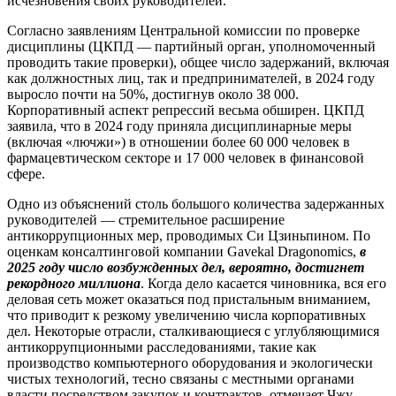
исчезновения своих руководителей.
Согласно заявлениям Центральной комиссии по проверке
дисциплины (ЦКПД — партийный орган, уполномоченный
проводить такие проверки), общее число задержаний, включая
как должностных лиц, так и предпринимателей, в 2024 году
выросло почти на 50%, достигнув около 38 000.
Корпоративный аспект репрессий весьма обширен. ЦКПД
заявила, что в 2024 году приняла дисциплинарные меры
(включая «лючжи») в отношении более 60 000 человек в
фармацевтическом секторе и 17 000 человек в финансовой
сфере.
Одно из объяснений столь большого количества задержанных
руководителей — стремительное расширение
антикоррупционных мер, проводимых Си Цзиньпином. По
оценкам консалтинговой компании Gavekal Dragonomics,
в
2025 году число возбужденных дел, вероятно, достигнет
рекордного миллиона
. Когда дело касается чиновника, вся его
деловая сеть может оказаться под пристальным вниманием,
что приводит к резкому увеличению числа корпоративных
дел. Некоторые отрасли, сталкивающиеся с углубляющимися
антикоррупционными расследованиями, такие как
производство компьютерного оборудования и экологически
чистых технологий, тесно связаны с местными органами
власти посредством закупок и контрактов, отмечает Чжу