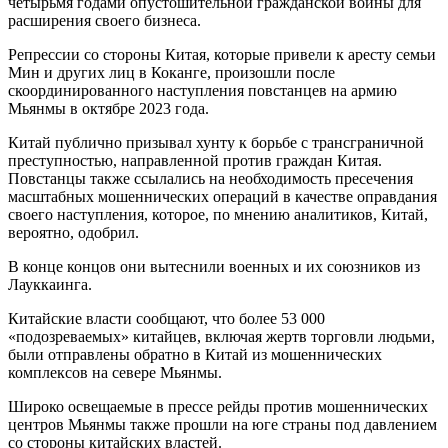
четырьмя годами опустошительной гражданской войны для
расширения своего бизнеса.
Репрессии со стороны Китая, которые привели к аресту семьи
Мин и других лиц в Коканге, произошли после
скоординированного наступления повстанцев на армию
Мьянмы в октябре 2023 года.
Китай публично призывал хунту к борьбе с трансграничной
преступностью, направленной против граждан Китая.
Повстанцы также ссылались на необходимость пресечения
масштабных мошеннических операций в качестве оправдания
своего наступления, которое, по мнению аналитиков, Китай,
вероятно, одобрил.
В конце концов они вытеснили военных и их союзников из
Лауккаинга.
Китайские власти сообщают, что более 53 000
«подозреваемых» китайцев, включая жертв торговли людьми,
были отправлены обратно в Китай из мошеннических
комплексов на севере Мьянмы.
Широко освещаемые в прессе рейды против мошеннических
центров Мьянмы также прошли на юге страны под давлением
со стороны китайских властей.