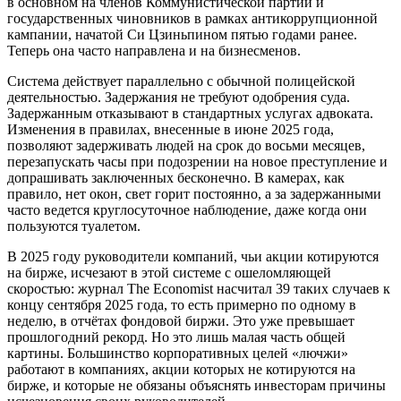
в основном на членов Коммунистической партии и
государственных чиновников в рамках антикоррупционной
кампании, начатой ​​Си Цзиньпином пятью годами ранее.
Теперь она часто направлена ​​и на бизнесменов.
Система действует параллельно с обычной полицейской
деятельностью. Задержания не требуют одобрения суда.
Задержанным отказывают в стандартных услугах адвоката.
Изменения в правилах, внесенные в июне 2025 года,
позволяют задерживать людей на срок до восьми месяцев,
перезапускать часы при подозрении на новое преступление и
допрашивать заключенных бесконечно. В камерах, как
правило, нет окон, свет горит постоянно, а за задержанными
часто ведется круглосуточное наблюдение, даже когда они
пользуются туалетом.
В 2025 году руководители компаний, чьи акции котируются
на бирже, исчезают в этой системе с ошеломляющей
скоростью: журнал The Economist насчитал 39 таких случаев к
концу сентября 2025 года, то есть примерно по одному в
неделю, в отчётах фондовой биржи. Это уже превышает
прошлогодний рекорд. Но это лишь малая часть общей
картины. Большинство корпоративных целей «лючжи»
работают в компаниях, акции которых не котируются на
бирже, и которые не обязаны объяснять инвесторам причины