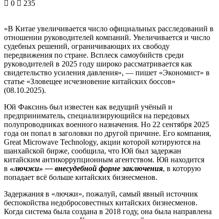
0
235
«В Китае увеличивается число официальных расследований в
отношении руководителей компаний. Увеличивается и число
судебных решений, ограничивающих их свободу
передвижения по стране. Всплеск самоубийств среди
руководителей в 2025 году широко рассматривается как
свидетельство усиления давления», — пишет «Экономист» в
статье «Зловещее исчезновение китайских боссов»
(08.10.2025).
Юй Факсинь был известен как ведущий учёный и
предприниматель, специализирующийся на передовых
полупроводниках военного назначения. Но 22 сентября 2025
года он попал в заголовки по другой причине. Его компания,
Great Microwave Technology, акции которой котируются на
шанхайской бирже, сообщила, что Юй был задержан
китайским антикоррупционным агентством. Юй находится
в
«лючжи» — внесудебной форме заключения
, в которую
попадает всё больше китайских бизнесменов.
Задержания в «лючжи», пожалуй, самый явный источник
беспокойства недобросовестных китайских бизнесменов.
Когда система была создана в 2018 году, она была направлена ​​