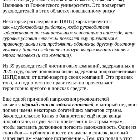
Цзяннань из Гонконгского университета. Это подвергает
руководителей в этих областях повышенному риску.
Некоторые расследования ЦКПД характеризуются
как
«глубоководная рыбалка», когда руководителя
задерживают по сомнительным основаниям в надежде, что
суровые условия «лючжи» позволят ему признаться в
правонарушении или предъявить обвинение другому богатому
человеку. Затем следователи могут конфисковать активы
этого человека (и его компании).
Из 39 руководителей листинговых компаний, задержанных в
2025 году, более половины были задержаны подразделениями
ЦКПД вдали от штаб-квартир своих компаний. Это признак
того, что одно местное правительство прочесывает
территорию другого в поисках средств.
Ещё одной причиной напряжения руководителей
является
чёрный список задолженностей
, в который недавно
попали имена некоторых богатейших магнатов страны.
Законодательство Китая о банкротстве ещё не до конца
проработано, и суды часто прибегают к быстрым мерам,
чтобы заставить должников погасить задолженность. Один из
способов — публично внести их имена в список, который
запрещает им «высокое потребление». Тем, кто попал в этот