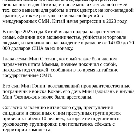
безопасности для Пекина, и после многих лет жалоб семей
тех, кого вывезли для работы в этих центрах на юго-западной
границе, а также растущего числа сообщений в
международных СМИ, Китай начал репрессии в 2023 году.
В ноябре 2023 года Китай выдал ордера на арест членов
семьи, обвинив их в мошенничестве, убийстве и торговле
людьми, и назначил вознаграждение в размере от 14 000 до 70
000 долларов США за их поимку.
Глава семьи Мин Сюэчан, который также был членом
парламента штата Мьянма, позднее покончил с собой,
находясь под стражей, сообщили в то время китайские
государственные СМИ.
Его сын Мин Гопин, возглавлявший проправительственные
пограничные войска Кокан, его дочь Мин Цзюйлань и внучка
Мин Чжэньчжэнь также были арестованы.
Согласно заявлению китайского суда, преступления
синдиката и связанных с ним преступных группировок
привели к гибели 10 человек, которые не подчинились
руководству группировки или попытались сбежать с
территории комплекса.