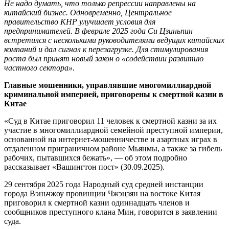
Не надо думать, что только репрессии направлены на
китайский бизнес. Одновременно, Центральное
правительство КНР улучшает условия для
предпринимателей. В феврале 2025 года Си Цзиньпин
встретился с несколькими руководителями ведущих китайских
компаний и дал сигнал к перезагрузке. Для стимулирования
роста был принят новый закон о «содействии развитию
частного сектора».
Главные мошенники, управлявшие многомиллиардной
криминальной империей, приговорены к смертной казни в
Китае
«Суд в Китае приговорил 11 человек к смертной казни за их
участие в многомиллиардной семейной преступной империи,
основанной на интернет-мошенничестве и азартных играх в
отдаленном приграничном районе Мьянмы, а также за гибель
рабочих, пытавшихся бежать», — об этом подробно
рассказывает «Вашингтон пост» (30.09.2025).
29 сентября 2025 года Народный суд средней инстанции
города Вэньчжоу провинции Чжэцзян на востоке Китая
приговорил к смертной казни одиннадцать членов и
сообщников преступного клана Мин, говорится в заявлении
суда.