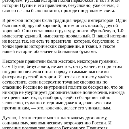
разбираем. Русская история полна парадоксов, и вот в этой
истории Путин и его правление, безусловно, уже сейчас, с
самого начала было понятно, проходит под знаком света.
В римской истории была традиция череды императоров. Один
был плохой, другой хороший, потом опять плохой, другой
хороший. Они составляли структуру, почти чёрно-белую, 1-0:
император удачный, император провальный. В нашей истории
не всегда так, но есть те правители, которые, безусловно, с
точки зрения исторических свершений, в ткани, в тексте
нашей истории обозначены большими буквами.
Некоторые правители были жестоки, некоторые гуманны.
Сам Путин, безусловно, не жесток, он гуманен, но при этом
по уровню величия стоит наряду с самыми высокими
фигурами русской истории. И тот факт, что ему удаётся
осуществить свои невероятно трудные свершения по
спасению России во внутренней политике бескровно, что он
никогда не узурпирует дополнительные полномочия, никогда
не превышает их, и, наоборот, ведёт себя чрезвычайно
человечно, гуманно и терпимо даже к идеологическим
противникам, — это, конечно, делает его уникальным.
Думаю, Путин строит мост к настоящему духовному,
социальному, экономическому возрождению России. И
искренне поздравляю нашего Верховного Правителя,