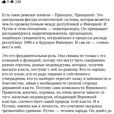
0
246
Есть такое римское понятие – При́нцепс, Принципа́т. Это
центральная фигура политической системы, которая является
чем-то промежуточным между республикой и Империей. И
Путин в этом отношении — первопроходец. Он превращает
распадающуюся, коррумпированную, прозападную,
лишённую суверенитета, погружённую в процессы распада
республику 1990-х в будущую Империю. И сам он — словно
мост к ней.
Это его фундаментальная роль. Она связана не только с его
позицией и функцией, потому что могут быть совершенно
разные персоны, разные индивидуумы, которые, получив
высшую власть, поступят с ней по-разному. Кто-то хорошо,
кто-то плохо, кто-то ради тирании и собственного
утверждения, кто-то наоборот перегнёт палку в набожности и
благочестии, забыв о необходимости грозной стороны
державной власти. Поэтому сами возможности Верховного
Правителя, конечно, огромны, но очень многое зависит от
того, насколько индивидуум, обладающий Верховной
властью, соответствует самой природе этой власти. И в
Путине, именно как в личности, это сочетание оказалось
чрезвычайно удачным. Путин — человек народа. Он дошёл до