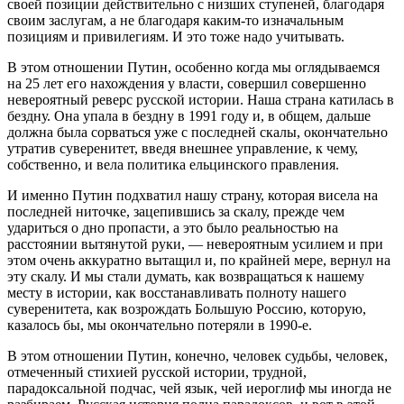
своей позиции действительно с низших ступеней, благодаря
своим заслугам, а не благодаря каким-то изначальным
позициям и привилегиям. И это тоже надо учитывать.
В этом отношении Путин, особенно когда мы оглядываемся
на 25 лет его нахождения у власти, совершил совершенно
невероятный реверс русской истории. Наша страна катилась в
бездну. Она упала в бездну в 1991 году и, в общем, дальше
должна была сорваться уже с последней скалы, окончательно
утратив суверенитет, введя внешнее управление, к чему,
собственно, и вела политика ельцинского правления.
И именно Путин подхватил нашу страну, которая висела на
последней ниточке, зацепившись за скалу, прежде чем
удариться о дно пропасти, а это было реальностью на
расстоянии вытянутой руки, — невероятным усилием и при
этом очень аккуратно вытащил и, по крайней мере, вернул на
эту скалу. И мы стали думать, как возвращаться к нашему
месту в истории, как восстанавливать полноту нашего
суверенитета, как возрождать Большую Россию, которую,
казалось бы, мы окончательно потеряли в 1990-е.
В этом отношении Путин, конечно, человек судьбы, человек,
отмеченный стихией русской истории, трудной,
парадоксальной подчас, чей язык, чей иероглиф мы иногда не