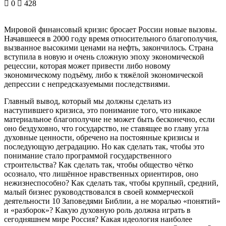
0
428
Мировой финансовый кризис бросает России новые вызовы.
Начавшееся в 2000 году время относительного благополучия,
вызванное высокими ценами на нефть, закончилось. Страна
вступила в новую и очень сложную эпоху экономической
рецессии, которая может привести либо новому
экономическому подъёму, либо к тяжёлой экономической
депрессии с непредсказуемыми последствиями.
Главный вывод, который мы должны сделать из
наступившего кризиса, это понимание того, что никакое
материальное благополучие не может быть бесконечно, если
оно бездуховно, что государство, не ставящее во главу угла
духовные ценности, обречено на постоянные кризисы и
последующую деградацию. Но как сделать так, чтобы это
понимание стало программой государственного
строительства? Как сделать так, чтобы общество чётко
осознало, что лишённое нравственных ориентиров, оно
нежизнеспособно? Как сделать так, чтобы крупный, средний,
малый бизнес руководствовался в своей коммерческой
деятельности 10 Заповедями Библии, а не моралью «понятий»
и «разборок»? Какую духовную роль должна играть в
сегодняшнем мире Россия? Какая идеология наиболее