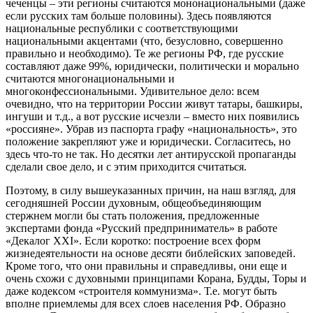
чеченцы – эти регионы считаются мононациональными (даже
если русских там больше половины). Здесь появляются
национальные республики с соответствующими
национальными акцентами (что, безусловно, совершенно
правильно и необходимо). Те же регионы РФ, где русские
составляют даже 99%, юридически, политически и морально
считаются многонациональными и
многоконфессиональными. Удивительное дело: всем
очевидно, что на территории России живут татары, башкиры,
ингуши и т.д., а вот русские исчезли – вместо них появились
«россияне». Убрав из паспорта графу «национальность», это
положение закрепляют уже и юридически. Согласитесь, но
здесь что-то не так. Но десятки лет антирусской пропаганды
сделали свое дело, и с этим приходится считаться.
Поэтому, в силу вышеуказанных причин, на наш взгляд, для
сегодняшней России духовным, общеобъединяющим
стержнем могли бы стать положения, предложенные
экспертами фонда «Русский предприниматель» в работе
«Декалог ХХI». Если коротко: построение всех форм
жизнедеятельности на основе десяти библейских заповедей.
Кроме того, что они правильны и справедливы, они еще и
очень схожи с духовными принципами Корана, Будды, Торы и
даже кодексом «строителя коммунизма». Т.е. могут быть
вполне приемлемы для всех слоев населения РФ. Образно