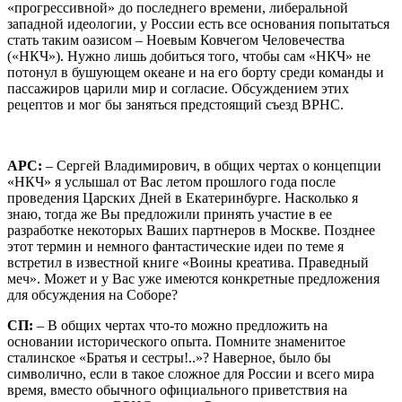
«прогрессивной» до последнего времени, либеральной
западной идеологии, у России есть все основания попытаться
стать таким оазисом – Ноевым Ковчегом Человечества
(«НКЧ»). Нужно лишь добиться того, чтобы сам «НКЧ» не
потонул в бушующем океане и на его борту среди команды и
пассажиров царили мир и согласие. Обсуждением этих
рецептов и мог бы заняться предстоящий съезд ВРНС.
АРС:
– Сергей Владимирович, в общих чертах о концепции
«НКЧ» я услышал от Вас летом прошлого года после
проведения Царских Дней в Екатеринбурге. Насколько я
знаю, тогда же Вы предложили принять участие в ее
разработке некоторых Ваших партнеров в Москве. Позднее
этот термин и немного фантастические идеи по теме я
встретил в известной книге «Воины креатива. Праведный
меч». Может и у Вас уже имеются конкретные предложения
для обсуждения на Соборе?
СП:
– В общих чертах что-то можно предложить на
основании исторического опыта. Помните знаменитое
сталинское «Братья и сестры!..»? Наверное, было бы
символично, если в такое сложное для России и всего мира
время, вместо обычного официального приветствия на