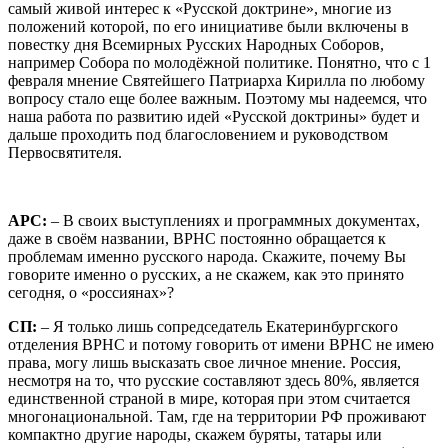
самый живой интерес к «Русской доктрине», многие из
положений которой, по его инициативе были включены в
повестку дня Всемирных Русских Народных Соборов,
например Собора по молодёжной политике. Понятно, что с 1
февраля мнение Святейшего Патриарха Кирилла по любому
вопросу стало еще более важным. Поэтому мы надеемся, что
наша работа по развитию идей «Русской доктрины» будет и
дальше проходить под благословением и руководством
Первосвятителя.
АРС:
– В своих выступлениях и программных документах,
даже в своём названии, ВРНС постоянно обращается к
проблемам именно русского народа. Скажите, почему Вы
говорите именно о русских, а не скажем, как это принято
сегодня, о «россиянах»?
СП:
– Я только лишь сопредседатель Екатеринбургского
отделения ВРНС и потому говорить от имени ВРНС не имею
права, могу лишь высказать свое личное мнение. Россия,
несмотря на то, что русские составляют здесь 80%, является
единственной страной в мире, которая при этом считается
многонациональной. Там, где на территории РФ проживают
компактно другие народы, скажем буряты, татары или