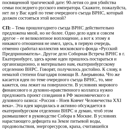
посвященной трагической дате: 90-летия со дня убийства
семьи последнего русского императора. Скажите, пожалуйста,
нет ли у Вас идей по теме очередного съезда ВРНС, который
должен состояться этой весной?
СП:
– Тема прошлогоднего съезда ВРНС действительно
предложена мной, но не более. Одно дело идея и совсем
другое – ее великолепное воплощение, а вот к этому я
никакого отношения не имел, здесь, в первую очередь,
отменно сработал коллектив московского фонда «Русский
Предприниматель». Другое дело Соборная Встреча ВРНС в г.
Екатеринбурге, здесь кроме идеи пришлось постараться и
организационно, и материально нам, екатеринбургскому
отделению ВНРС. Говорят, получилось достойно. К слову, в
немалой степени благодаря помощи В. Аверьянова. Что же
касается идеи по теме очередного съезда ВРНС, то, мне
кажется, она лежит на поверхности. В условиях мирового
финансового и духовно-нравственного коллапса нужно
предложить проект созидания в РФ экономического и
духовного оазиса: «Россия – Ноев Ковчег Человечества XXI
века». Эта идея зародилась и активно обсуждается в
екатеринбургском отделении ВНРС и думаю, чтоб этом
размышляют в руководстве Собора в Москве. В условиях
нарастающего дефицита на Земле питьевой воды,
продовольствия, энергоресурсов, краха, считавшейся