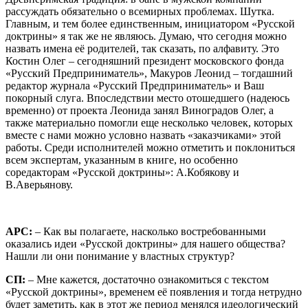
рассуждать обязательно о всемирных проблемах. Шутка.
Главным, и тем более единственным, инициатором «Русской
доктрины» я так же не являюсь. Думаю, что сегодня можно
назвать имена её родителей, так сказать, по алфавиту. Это
Костин Олег – сегодняшний президент московского фонда
«Русский Предприниматель», Макуров Леонид – тогдашний
редактор журнала «Русский Предприниматель» и Ваш
покорный слуга. Впоследствии место отошедшего (надеюсь
временно) от проекта Леонида занял Виноградов Олег, а
также материально помогли еще несколько человек, которых
вместе с нами можно условно назвать «заказчиками» этой
работы. Среди исполнителей можно отметить и поклониться
всем экспертам, указанным в книге, но особенно
соредакторам «Русской доктрины»: А.Кобякову и
В.Аверьянову.
АРС:
– Как вы полагаете, насколько востребованными
оказались идеи «Русской доктрины» для нашего общества?
Нашли ли они понимание у властных структур?
СП:
– Мне кажется, достаточно ознакомиться с текстом
«Русской доктрины», временем её появления и тогда нетрудно
будет заметить, как в этот же период менялся идеологический