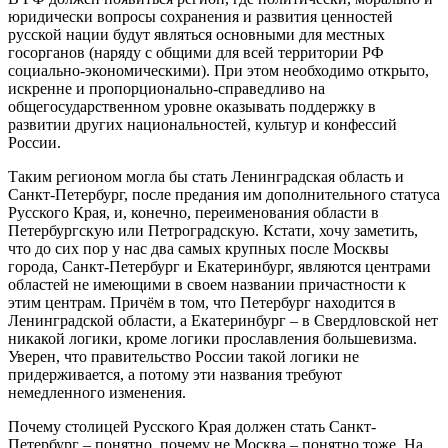
юридически вопросы сохранения и развития ценностей
русской нации будут являться основными для местных
госорганов (наряду с общими для всей территории РФ
социально-экономическими). При этом необходимо открыто,
искренне и пропорционально-справедливо на
общегосударственном уровне оказывать поддержку в
развитии других национальностей, культур и конфессий
России.
Таким регионом могла бы стать Ленинградская область и
Санкт-Петербург, после предания им дополнительного статуса
Русского Края, и, конечно, переименования области в
Петербургскую или Петроградскую. Кстати, хочу заметить,
что до сих пор у нас два самых крупных после Москвы
города, Санкт-Петербург и Екатеринбург, являются центрами
областей не имеющими в своем названии причастности к
этим центрам. Причём в том, что Петербург находится в
Ленинградской области, а Екатеринбург – в Свердловской нет
никакой логики, кроме логики прославления большевизма.
Уверен, что правительство России такой логики не
придерживается, а потому эти названия требуют
немедленного изменения.
Почему столицей Русского Края должен стать Санкт-
Петербург – понятно, почему не Москва – понятно тоже. На