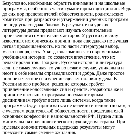
Безусловно, необходимо обратить внимание и на школьные
программы, особенно в части гуманитарных дисциплин. Ведь
до сих пор представителей общественности, родительских
комитетов при разработке и утверждении учебных программ
не подпускают даже близко. В результате на уроках
литературы детям предлагают изучать сомнительные
произведения сомнительных авторов. У русских, в силу
известных исторических причин, пока еще далеко не лучшая
легкая промышленность, но по части литературы выбор,
мягко говоря, есть. А когда знакомишься с современными
учебниками истории, то создается впечатление, что их
редактировал тов. Троцкий. Русская история и литература
если не самая лучшая, то уж во всяком случае, уникальна и
несет в себе идеалы справедливости и добра. Даже простое
полное и честное ее изучение сделает половину дела. В
России много проблем, решение которых требует
привлечение колоссальных сил и средств. Разработка же и
принятие школьных программ по гуманитарным
дисциплинам требует всего лишь системы, когда такие
программы будут приниматься не келейно и непонятно кем, а
с участием родительской общественности, представителей
основных конфессий и национальностей РФ. Нужна лишь
минимальная воля политического руководства страны. При
нулевых дополнительных издержках результаты могут
превзойти самые смелые ожидания.