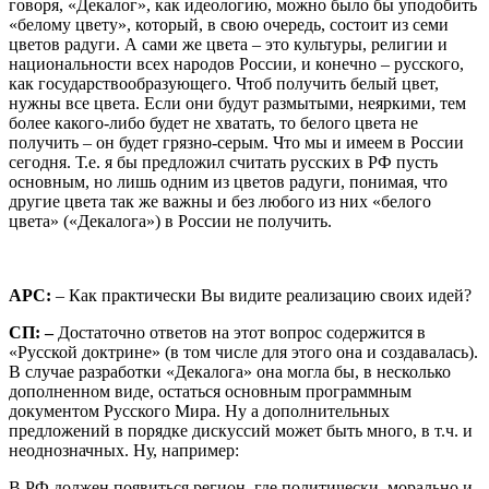
говоря, «Декалог», как идеологию, можно было бы уподобить
«белому цвету», который, в свою очередь, состоит из семи
цветов радуги. А сами же цвета – это культуры, религии и
национальности всех народов России, и конечно – русского,
как государствообразующего. Чтоб получить белый цвет,
нужны все цвета. Если они будут размытыми, неяркими, тем
более какого-либо будет не хватать, то белого цвета не
получить – он будет грязно-серым. Что мы и имеем в России
сегодня. Т.е. я бы предложил считать русских в РФ пусть
основным, но лишь одним из цветов радуги, понимая, что
другие цвета так же важны и без любого из них «белого
цвета» («Декалога») в России не получить.
АРС:
– Как практически Вы видите реализацию своих идей?
СП: –
Достаточно ответов на этот вопрос содержится в
«Русской доктрине» (в том числе для этого она и создавалась).
В случае разработки «Декалога» она могла бы, в несколько
дополненном виде, остаться основным программным
документом Русского Мира. Ну а дополнительных
предложений в порядке дискуссий может быть много, в т.ч. и
неоднозначных. Ну, например:
В РФ должен появиться регион, где политически, морально и