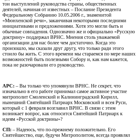
тон выступлений руководства страны, общественных
деятелей, начиная от известных – Послание ​Президента
Федеральному Собранию 10.05.2006 г., знаменитой
«Мюнхенской речи», заканчивая некоторыми последними
инициативами и предложениями. Хотя это могли быть и
обычные совпадения. Однозначно же и официально «Русскую
доктрину» поддержал ВРНС. Мнения столь уважаемой
организации для нас более чем достаточно. Когда это
произошло, мы сказали друг другу, что только ради этого
стоило бы жить. С этого времени мы стараемся по мере наших
возможностей быть полезными Собору и, как нам кажется,
пока не разочаровали его руководство.
АРС:
– Вы только что упомянули ВРНС. Не секрет, что
изначально в его работе принимал самое активное участие
митрополит Смоленский и Калининградский Кирилл,
нынешний Святейший Патриарх Московский и всея Руси,
который с 1 февраля возглавил ВРНС. В связи с этим
возникает вопрос, как относится Святейший Патриарх к
идеям «Русской доктрины»?
СП:
– Надеюсь, что по-прежнему положительно. Его
Святейшество, еще, будучи Митрополитом, всегда проявлял