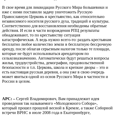
В свое время для ликвидации Русского Мира большевики и
иже с ними поставили задачу уничтожить Русскую
Православную Церковь и крестьянство, как относительно
независимого носителя русского духа, традиций и культуры.
Соответственно для восстановления необходимы обратные
действия. И если в части возрождения РПЦ результаты
обнадеживают, то по крестьянству ситуация
катастрофическая. А ведь нужно всего-то: раздать крестьянам
бесплатно любое количество земли в бесплатную бессрочную
аренду, после облагая серьезным налогом только те площади,
которые не будут использоваться арендатором по
сельхозназначению. Автоматически будут решаться вопросы
жилья, трудоустройства, демографии, продовольственной
безопасности и т.п. Церковь, школа и крепкие дворы – это и
есть настоящая русская деревня, а она уже в свою очередь
может явиться одной из основ Русского Мира в частности и
России в целом.
АРС: –
Сергей Владимирович, Вам принадлежит идея
проведения так называемого «Молодежного Собора»,
который прошел прошлой весной в Кремле, а также Соборной
встречи ВРНС в июле 2008 года в Екатеринбурге,