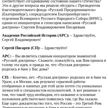
соответствует сегодняшнему состоянию нашего Отечества?
Эти и другие вопросы мы решили обсудить с Президентом
благотворительного фонда «Русский Предприниматель»
(Екатеринбург), сопредседателем Екатеринбургского
отделения Всемирного Русского Народного Собора (ВРНС),
одним из инициаторов и спонсоров написания «Русской
доктрины» Сергеем Владимировичем Писаревым.
Академия Российской Истории (АРС):
– Здравствуйте,
Сергей Владимирович!
Сергей Писарев (СП):
– Здравствуйте!
АРС:
– Вы являетесь главным инициатором знаменитой
«Русской доктрины». Скажите, пожалуйста, как Вам пришла в
голову эта идея, и правда ли, что «Русская доктрина»
родилась в бане у Вас дома?
СП:
– Конечно, нет. «Русская доктрина» родилась не в бане на
Урале, а в Москве, как результат серьезной работы
отобранных и нанятых для этой цели почти ста уникальных
личностей и специалистов-исполнителей. А вот решение о
том, что такой труд необходим, его название и основные
положения действительно появились там, где Вы сказали.
Еще одно доказательство того, что Россия – это Третий Рим.
Древнеримская традиция: в бане в мужской компании