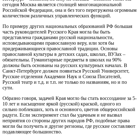
сегодня Москва является столицей многонациональной
Российской Федерации, она и без того перегружена огромным
количеством различных управленческих функций.
По примеру других национальных образований РФ большая
часть руководителей Русского Края могла бы быть
представлена гражданами русской национальности,
исповедывающими православную веру, или хотя бы
придерживающиеся православной традиции. Основы
православной культуры в детских садах, школах, ВУЗах –
обязательны. Гуманитарные предметы в школах на 90%
должны быть основаны на русских культурных началах. В
Санкт-Петербурге должен появиться Русский Университет,
Русские отделения Академии Наук и Союза Писателей,
Русский театр и т.д. и т.п. не только по названиям, но и по
сути.
Образно говоря, задачей Края могло бы стать воссоздание за 5-
10 лет и насыщение яркой (русской) краской, одного из
сильно поблекших, хоть и основного, цветов общероссийской
радуги. Если эксперимент стал бы удачным и не вызвал
неприятия со стороны других народов РФ, подобные права
могли бы получить и другие регионы, где русские составляют
подавляющее большинство.