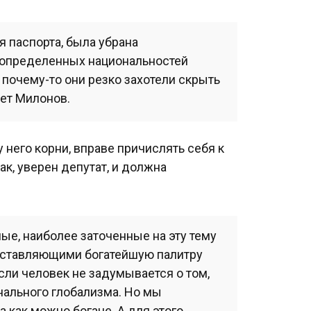
я паспорта, была убрана
в определенных национальностей
почему-то они резко захотели скрыть
ет Милонов.
у него корни, вправе причислять себя к
ак, уверен депутат, и должна
ные, наиболее заточенные на эту тему
оставляющими богатейшую палитру
сли человек не задумывается о том,
онального глобализма. Но мы
 как можно богаче. А для этого