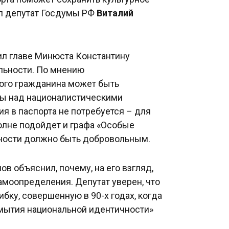
ил депутат Госдумы РФ
Виталий
л главе Минюста Константину
альности. По мнению
дого гражданина может быть
ды над националистическими
я в паспорта не потребуется – для
олне подойдет и графа «Особые
ьности должно быть добровольным.
в объяснил, почему, на его взгляд,
моопределения. Депутат уверен, что
бку, совершенную в 90-х годах, когда
мытия национальной идентичности»