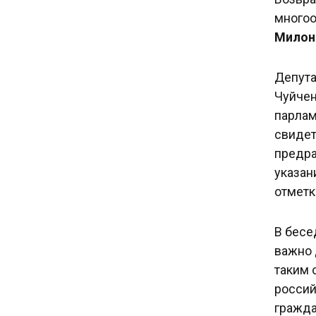
многоо
Милон
Депута
Чуйчен
парлам
свидет
предра
указан
отметк
В бесе
важно 
таким 
россий
гражда