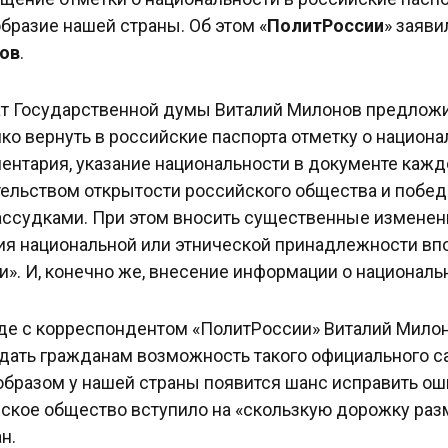
бразие нашей страны. Об этом «
ПолитРоссии
» заяв
ов
.
т Государственной думы Виталий Милонов предложи
ко вернуть в российские паспорта отметку о национ
ентария, указание национальности в документе каж
ельством открытости российского общества и побе
ссудками. При этом вносить существенные изменени
ия национальной или этнической принадлежности вп
и». И, конечно же, внесение информации о национал
де с корреспондентом «ПолитРоссии» Виталий Милоно
дать гражданам возможность такого официального са
образом у нашей страны появится шанс исправить оши
ское общество вступило на «скользкую дорожку раз
н.