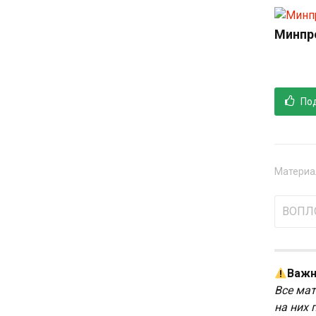
Минпр
Под
Материал
ВОПЛ
Важн
Все мат
на них 