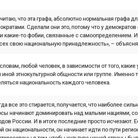
считаю, что эта графа, абсолютно нормальная графа дл
ократами. Сделали они это, потому что у демократо
и какие-то фобии, связанные с самоопределением. И 
всех свою национальную принадлежность», – объясня
 словам, любой человек, в зависимости от того, какие 
и иной этнокультурной общности или группе. Именно т
ляться национальность каждого человека.
гда все это стирается, получается, что наиболее силь
осы начинают доминировать над малыми нациями, с
одов России. И в итоге последние просто исчезают. Е
ой он национальности, он начинает идти по пути реги
нтересованы в том, чтобы культура нашей страны была