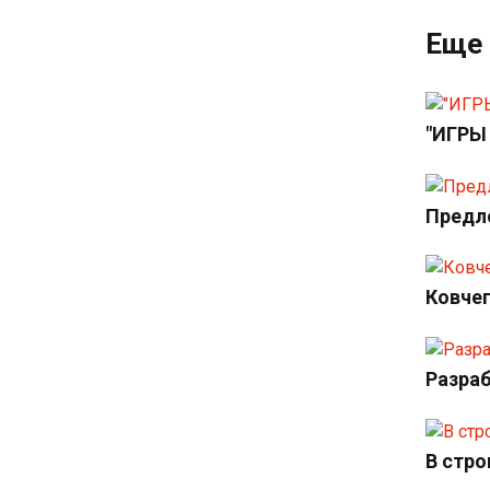
Еще 
"ИГРЫ
Предло
Ковче
Разраб
В стро