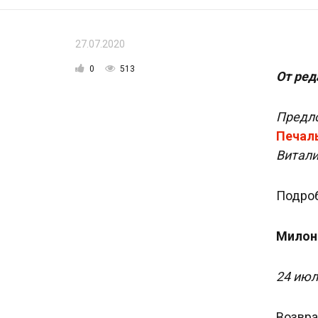
27.07.2020
0
513
От ред
Предл
Печаль
Витали
Подроб
Милон
24 июл
Возвра