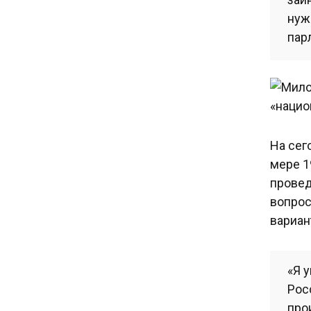
нуж
пар
На сег
мере 1
провед
вопрос
вариан
«Я 
Рос
про