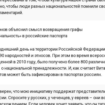
но, чтобы люди разных национальностей помнили сво
ламентарий.
одняшний день на территории Российской Федераци
90 народностей и этносов. При этом во время всеро
енной в 2010 году, было получено более 800 различн
 о национальной принадлежности. И, как считает Вит
тов может быть зафиксирован в паспортах россиян.
уверен, что мою инициативу поддержат представител
сии. Спросите у русских, у чеченцев, у евреев – они 
исхождением. Если человек хочет заявить, что он тата