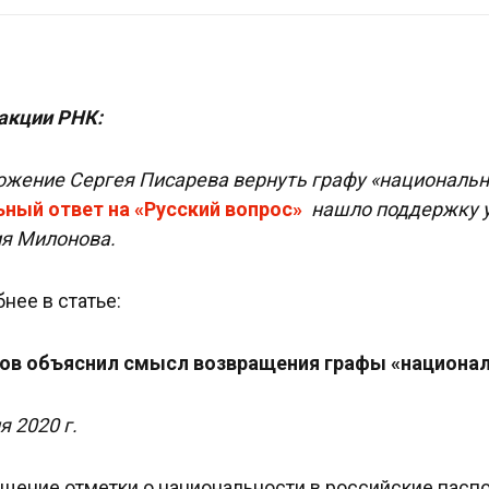
акции РНК:
ожение Сергея Писарева
вернуть графу «национальн
ный ответ на «Русский вопрос»
нашло поддержку у
я Милонова.
нее в статье:
ов объяснил смысл возвращения графы «националь
я 2020 г.
щение отметки о национальности в российские паспо