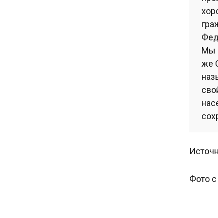
хор
гра
Фед
Мы 
же 
наз
сво
нас
сох
Источн
Фото с