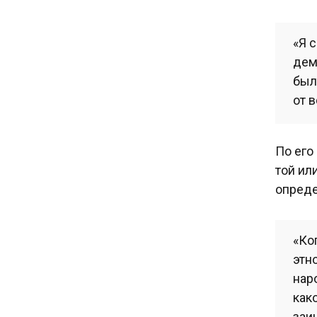
«Я 
дем
был
от 
По его
той ил
опреде
«Ко
этн
нар
как
заи