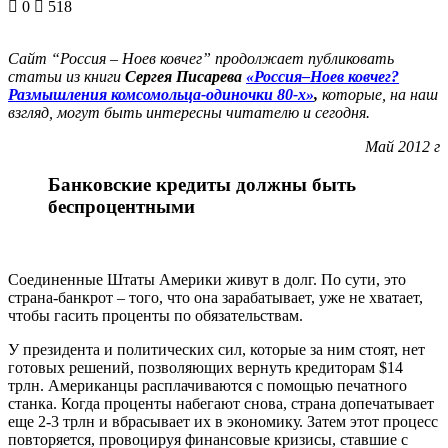
0
518
Сайт “Россия – Ноев ковчег” продолжает публиковать
статьи из книги
Сергея Писарева
«Россия–Ноев ковчег?
Размышления комсомольца-одиночки 80-х»
,
которые, на наш
взгляд, могут быть интересны читателю и сегодня.
Май 2012 г
Банковские кредиты должны быть
беспроцентными
Соединенные Штаты Америки живут в долг. По сути, это
страна-банкрот – того, что она зарабатывает, уже не хватает,
чтобы гасить проценты по обязательствам.
У президента и политических сил, которые за ним стоят, нет
готовых решений, позволяющих вернуть кредиторам $14
трлн. Американцы расплачиваются с помощью печатного
станка. Когда проценты набегают снова, страна допечатывает
еще 2-3 трлн и вбрасывает их в экономику. Затем этот процесс
повторяется, провоцируя финансовые кризисы, ставшие с