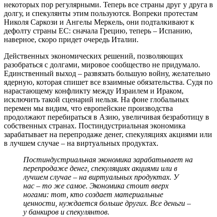
некоторых пор регулярными. Теперь все страны друг у друга в
долгу, и спекулянты этим пользуются. Вопреки протестам
Николя Саркози и Ангелы Меркель, они подталкивают к
дефолту страны ЕС: сначала Грецию, теперь – Испанию,
наверное, скоро придет очередь Италии.
Действенных экономических решений, позволяющих
разобраться с долгами, мировое сообщество не придумало.
Единственный выход – развязать большую войну, желательно
ядерную, которая спишет все взаимные обязательства. Судя по
нарастающему конфликту между Израилем и Ираком,
исключить такой сценарий нельзя. На фоне глобальных
перемен мы видим, что европейские производства
продолжают перебираться в Азию, увеличивая безработицу в
собственных странах. Пост­индустриальная экономика
зарабатывает на перепродаже денег, спекуляциях акциями или
в лучшем случае – на виртуальных продуктах.
Постиндустриальная экономика зарабатывает на
перепродаже денег, спекуляциях акциями или в
лучшем случае – на виртуальных продуктах. У
нас – то же самое. Экономика стоит вверх
ногами: тот, кто создает материальные
ценности, нуждается больше других. Все деньги –
у банкиров и спекулянтов.