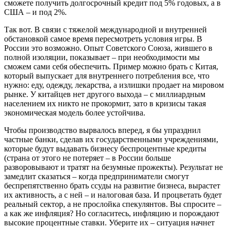
сможете получить долгосрочный кредит под 5% годовых, а в
США – и под 2%.
Так вот. В связи с тяжелой международной и внутренней
обстановкой самое время пересмотреть условия игры. В
России это возможно. Опыт Советского Союза, жившего в
полной изоляции, показывает – при необходимости мы
сможем сами себя обеспечить. Пример можно брать с Китая,
который выпускает для внутреннего потребления все, что
нужно: еду, одежду, лекарства, а излишки продает на мировом
рынке. У китайцев нет другого выхода – с миллиардным
населением их никто не прокормит, зато в кризисы такая
экономическая модель более устойчива.
Чтобы производство вырвалось вперед, я бы упразднил
частные банки, сделав их государственными учреждениями,
которые будут выдавать бизнесу беспроцентные кредиты
(страна от этого не потеряет – в России больше
разворовывают и тратят на безум­ные прожекты). Результат не
замедлит сказаться – когда предприниматели смогут
беспрепятственно брать ссуды на развитие бизнеса, вырастет
их активность, а с ней – и налоговая база. И процветать будет
реальный сектор, а не прослойка спекулянтов. Вы спросите –
а как же инфляция? Но согласитесь, инфляцию и порождают
высокие процентные ставки. Уберите их – ситуация начнет