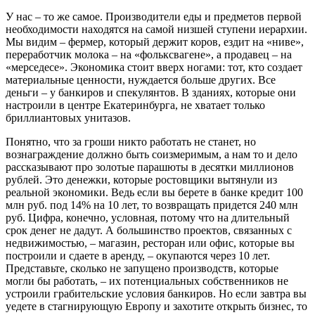
У нас – то же самое. Производители еды и предметов первой
необходимости находятся на самой низшей ступени иерархии.
Мы видим – фермер, который держит коров, ездит на «ниве»,
переработчик молока – на «фольксвагене», а продавец – на
«мерседесе». Экономика стоит вверх ногами: тот, кто создает
материальные ценности, нуждается больше других. Все
деньги – у банкиров и спекулянтов. В зданиях, которые они
настроили в центре Екатеринбурга, не хватает только
бриллиантовых унитазов.
Понятно, что за гроши никто работать не станет, но
вознаграждение должно быть соизмеримым, а нам то и дело
рассказывают про золотые парашюты в десятки миллионов
рублей. Это денежки, которые ростовщики вытянули из
реальной экономики. Ведь если вы берете в банке кредит 100
млн руб. под 14% на 10 лет, то возвращать придется 240 млн
руб. Цифра, конечно, условная, потому что на длительный
срок денег не дадут. А большинство проектов, связанных с
недвижимостью, – магазин, ресторан или офис, которые вы
построили и сдаете в аренду, – окупаются через 10 лет.
Представьте, сколько не запущено производств, которые
могли бы работать, – их потенциальных собственников не
устроили грабительские условия банкиров. Но если завтра вы
уедете в стагнирующую Европу и захотите открыть бизнес, то