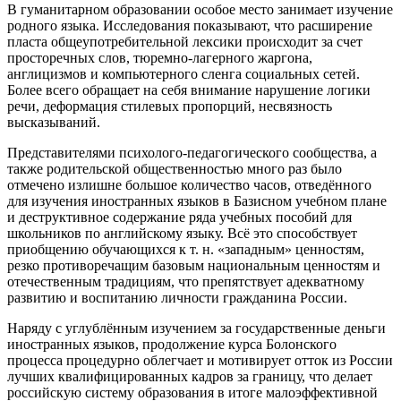
В гуманитарном образовании особое место занимает изучение
родного языка. Исследования показывают, что расширение
пласта общеупотребительной лексики происходит за счет
просторечных слов, тюремно-лагерного жаргона,
англицизмов и компьютерного сленга социальных сетей.
Более всего обращает на себя внимание нарушение логики
речи, деформация стилевых пропорций, несвязность
высказываний.
Представителями психолого-педагогического сообщества, а
также родительской общественностью много раз было
отмечено излишне большое количество часов, отведённого
для изучения иностранных языков в Базисном учебном плане
и деструктивное содержание ряда учебных пособий для
школьников по английскому языку. Всё это способствует
приобщению обучающихся к т. н. «западным» ценностям,
резко противоречащим базовым национальным ценностям и
отечественным традициям, что препятствует адекватному
развитию и воспитанию личности гражданина России.
Наряду с углублённым изучением за государственные деньги
иностранных языков, продолжение курса Болонского
процесса процедурно облегчает и мотивирует отток из России
лучших квалифицированных кадров за границу, что делает
российскую систему образования в итоге малоэффективной