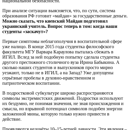
национальной безопасности.
При анализе ситуации выясняется, что, по сути, система
образования РФ готовит «майдан» за государственные деньги.
Можно сказать, что киевский Майдан подготовил
украинский учитель. Вопрос теперь в том: когда наши
студенты «заскачут»?
Первые симптомы неблагополучия в воспитательной сфере
уже налицо. В конце 2015 года студентка философского
факультета МГУ Варвара Караулова пыталась сбежать в
ИГИЛ. Вслед за ней подобную попытку сделала студентка
другого престижного столичного вуза Ирина Бабыкина. А
сколько наших студентов и выпускников просто мирно
уезжают, только не в ИГИЛ, а на Запад? Уже допущены
серьёзные пробелы в духовно-нравственном и
патриотическом воспитании.
В подростковой субкультуре широко распространяются
символы экстремистских движений. Подростки используют
их бездумно, не понимая значения, не зная происхождения и
смысла, но взрывной потенциал символов подобен энергии
заложенной мины, которую только нужно привести в
действие.
Проявляются недочёты 10–15-летней давности. Эти явления –