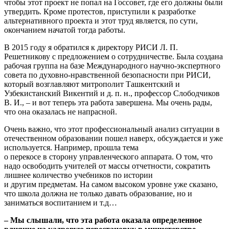
чтобы этот проект не попал на Госсовет, где его должны были
утвердить. Кроме протестов, приступили к разработке
альтернативного проекта и этот труд является, по сути,
окончанием начатой тогда работы.
В 2015 году я обратился к директору РИСИ Л. П.
Решетникову с предложением о сотрудничестве. Была создана
рабочая группа на базе Международного научно-экспертного
совета по духовно-нравственной безопасности при РИСИ,
который возглавляют митрополит Ташкентский и
Узбекистанский Викентий и д. п. н., профессор Слободчиков
В. И., – и вот теперь эта работа завершена. Мы очень рады,
что она оказалась не напрасной.
Очень важно, что этот профессиональный анализ ситуации в
отечественном образовании пошел наверх, обсуждается и уже
используется. Например, прошла тема
о перекосе в сторону управленческого аппарата. О том, что
надо освободить учителей от массы отчетности, сократить
лишнее количество учебников по истории
и другим предметам. На самом высоком уровне уже сказано,
что школа должна не только давать образование, но и
заниматься воспитанием и т.д…
– Мы слышали, что эта работа оказала определенное