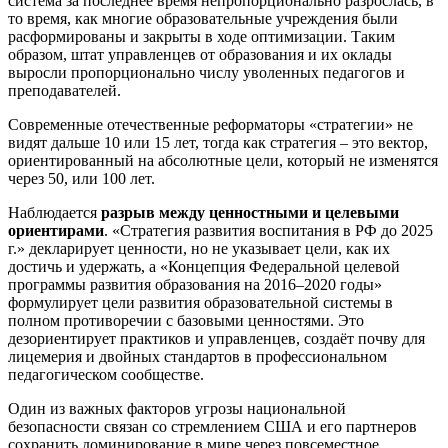
система за последнее время непропорционально разрослась, в
то время, как многие образовательные учреждения были
расформированы и закрыты в ходе оптимизации. Таким
образом, штат управленцев от образования и их оклады
выросли пропорционально числу уволенных педагогов и
преподавателей.
Современные отечественные реформаторы «стратегии» не
видят дальше 10 или 15 лет, тогда как стратегия – это вектор,
ориентированный на абсолютные цели, который не изменятся
через 50, или 100 лет.
Наблюдается
разрыв между ценностными и целевыми
ориентирами
. «Стратегия развития воспитания в РФ до 2025
г.» декларирует ценности, но не указывает цели, как их
достичь и удержать, а «Концепция Федеральной целевой
программы развития образования на 2016–2020 годы»
формулирует цели развития образовательной системы в
полном противоречии с базовыми ценностями. Это
дезориентирует практиков и управленцев, создаёт почву для
лицемерия и двойных стандартов в профессиональном
педагогическом сообществе.
Один из важных факторов угрозы национальной
безопасности связан со стремлением США и его партнеров
сохранить доминирование в мире через повсеместное